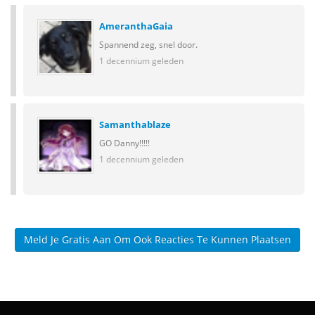
AmeranthaGaia
Spannend zeg, snel door.
1 decennium geleden
Samanthablaze
GO Danny!!!!!
1 decennium geleden
Meld Je Gratis Aan Om Ook Reacties Te Kunnen Plaatsen