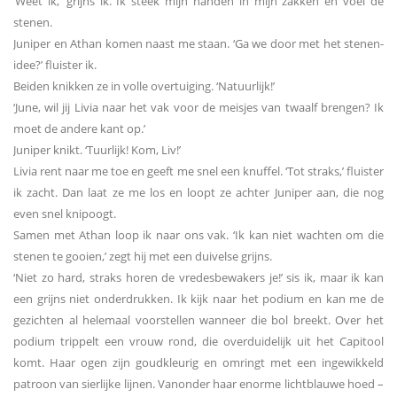
‘Weet ik,’ grijns ik. Ik steek mijn handen in mijn zakken en voel de
stenen.
Juniper en Athan komen naast me staan. ‘Ga we door met het stenen-
idee?’ fluister ik.
Beiden knikken ze in volle overtuiging. ‘Natuurlijk!’
‘June, wil jij Livia naar het vak voor de meisjes van twaalf brengen? Ik
moet de andere kant op.’
Juniper knikt. ‘Tuurlijk! Kom, Liv!’
Livia rent naar me toe en geeft me snel een knuffel. ‘Tot straks,’ fluister
ik zacht. Dan laat ze me los en loopt ze achter Juniper aan, die nog
even snel knipoogt.
Samen met Athan loop ik naar ons vak. ‘Ik kan niet wachten om die
stenen te gooien,’ zegt hij met een duivelse grijns.
‘Niet zo hard, straks horen de vredesbewakers je!’ sis ik, maar ik kan
een grijns niet onderdrukken. Ik kijk naar het podium en kan me de
gezichten al helemaal voorstellen wanneer die bol breekt. Over het
podium trippelt een vrouw rond, die overduidelijk uit het Capitool
komt. Haar ogen zijn goudkleurig en omringt met een ingewikkeld
patroon van sierlijke lijnen. Vanonder haar enorme lichtblauwe hoed –