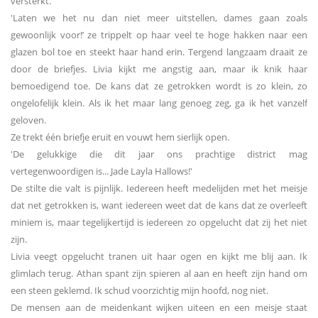
versterkt.
'Laten we het nu dan niet meer uitstellen, dames gaan zoals
gewoonlijk voor!’ ze trippelt op haar veel te hoge hakken naar een
glazen bol toe en steekt haar hand erin. Tergend langzaam draait ze
door de briefjes. Livia kijkt me angstig aan, maar ik knik haar
bemoedigend toe. De kans dat ze getrokken wordt is zo klein, zo
ongelofelijk klein. Als ik het maar lang genoeg zeg, ga ik het vanzelf
geloven.
Ze trekt één briefje eruit en vouwt hem sierlijk open.
'De gelukkige die dit jaar ons prachtige district mag
vertegenwoordigen is... Jade Layla Hallows!'
De stilte die valt is pijnlijk. Iedereen heeft medelijden met het meisje
dat net getrokken is, want iedereen weet dat de kans dat ze overleeft
miniem is, maar tegelijkertijd is iedereen zo opgelucht dat zij het niet
zijn.
Livia veegt opgelucht tranen uit haar ogen en kijkt me blij aan. Ik
glimlach terug. Athan spant zijn spieren al aan en heeft zijn hand om
een steen geklemd. Ik schud voorzichtig mijn hoofd, nog niet.
De mensen aan de meidenkant wijken uiteen en een meisje staat