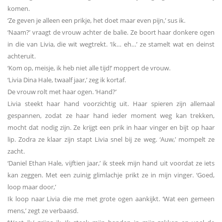
komen.
‘Ze geven je alleen een prikje, het doet maar even pijn,’ sus ik.
‘Naam?’ vraagt de vrouw achter de balie. Ze boort haar donkere ogen
in die van Livia, die wit wegtrekt. ‘Ik… eh…’ ze stamelt wat en deinst
achteruit.
‘Kom op, meisje, ik heb niet alle tijd!’ moppert de vrouw.
‘Livia Dina Hale, twaalf jaar,’ zeg ik kortaf.
De vrouw rolt met haar ogen. ‘Hand?’
Livia steekt haar hand voorzichtig uit. Haar spieren zijn allemaal
gespannen, zodat ze haar hand ieder moment weg kan trekken,
mocht dat nodig zijn. Ze krijgt een prik in haar vinger en bijt op haar
lip. Zodra ze klaar zijn stapt Livia snel bij ze weg. ‘Auw,’ mompelt ze
zacht.
‘Daniel Ethan Hale, vijftien jaar,’ ik steek mijn hand uit voordat ze iets
kan zeggen. Met een zuinig glimlachje prikt ze in mijn vinger. ‘Goed,
loop maar door,’
Ik loop naar Livia die me met grote ogen aankijkt. ‘Wat een gemeen
mens,’ zegt ze verbaasd.