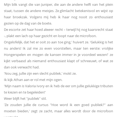
Mijn blik vangt die van Juniper, die aan de andere helft van het plein
staat, tussen de andere meisjes. Ze glimlacht betekenisvol en wijst op
haar broekzak. Volgens mij heb ik haar nog nooit zo enthousiast
gezien op de dag van de boete.
De escorte zet haar hoed alweer recht – terwijl hij nog kaarsrecht staat
-, plakt een lach op haar gezicht en loopt naar de microfoon.
Ongelofelijk, dat het er ooit zo aan toe ging,' huivert ze. 'Gelukkig is het
nu anders! Ik zal me zo even voorstellen, maar ten eerste: vrolijke
Hongerspelen en mogen de kansen immer in je voordeel wezen!' ze
kijkt verbaasd als niemand enthousiast klapt of schreeuwt, of wat ze
dan ook verwacht had.
'Nou zeg, jullie zijn een slecht publiek,' mokt ze.
Ik kijk Athan aan er rol met mijn ogen.
'Mijn naam is Valoria Ivory en ik heb de eer om jullie gelukkige tributen
te kiezen en te begeleiden!'
Weer blijft het "publiek" stil.
'Ze zouden jullie de cursus "Hoe word ik een goed publiek?" aan
moeten bieden,' zegt ze zacht, maar alles wordt door de microfoon