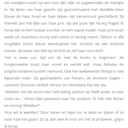
die overigens exact op een roos lijkt, kijkt ze opgewonden de menigte
in. De lijnen van haar gezicht zijn geaccentueerd met dezelfde kleur
blauw als haar hoed en haar lippen zijn kersenrood geschilderd. Ze
friemelt aan het lijfje van haar jurk. Op dat punt lijkt hij erg fragiel. Ik
hoop dat ze hem loslaat voordat ze hem kapot maakt. Haar jurk loopt
weidt uit, waardoor ze vrij veel ruimte in beslag neemt. Glitters in alle
mogelijke tinten blauw weerkaatsen het zonlicht op een irritante
manier. Ze werpt een blik op de klok en zet haar roos recht.
‘Het is twee uur, tijd om de met de boete te beginnen,’ de
burgemeester loopt naar voren en vertelt wat, maar behalve de
jongste kinderen luistert niemand. Ook het welbekende filmpje is niet
bijzonder meer. De geschiedenis van Panem, de Donkere Dagen –
opstand. Dood en verderf, terreur en intimidatie bla, bla, bla.
'Wedden dat die escort een hele lading parfum op heeft zodat ze naar
rozen en…’ Athan kijkt peinzend naar het podium. ‘Ik heb het! Rozen
en honing! Wedden?’
‘Hoe wil je wedden? Door beren en bijen los te laten en kijken of ze
naar haar toe gaan? Zo ja, dan ben ik voor om het te proberen,’ grijns
ik terug.