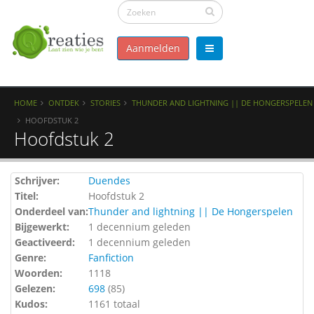
Aanmelden
HOME
ONTDEK
STORIES
THUNDER AND LIGHTNING || DE HONGERSPELEN
HOOFDSTUK 2
Hoofdstuk 2
Schrijver:
Duendes
Titel:
Hoofdstuk 2
Onderdeel van:
Thunder and lightning || De Hongerspelen
Bijgewerkt:
1 decennium geleden
Geactiveerd:
1 decennium geleden
Genre:
Fanfiction
Woorden:
1118
Gelezen:
698
(
85
)
Kudos:
1161 totaal