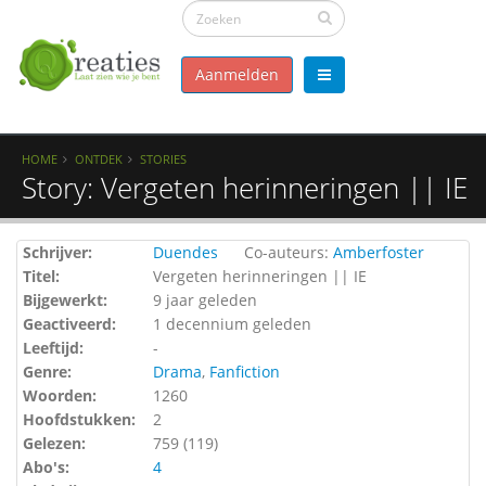
Aanmelden
HOME
ONTDEK
STORIES
Story: Vergeten herinneringen || IE
Schrijver:
Duendes
Co-auteurs:
Amberfoster
Titel:
Vergeten herinneringen || IE
Bijgewerkt:
9 jaar geleden
Geactiveerd:
1 decennium geleden
Leeftijd:
-
Genre:
Drama
,
Fanfiction
Woorden:
1260
Hoofdstukken:
2
Gelezen:
759 (
119
)
Abo's:
4