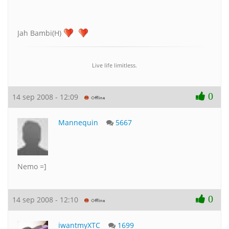
Jah Bambi(H)
Live life limitless.
0
14 sep 2008 - 12:09
Mannequin
5667
Nemo =]
0
14 sep 2008 - 12:10
iwantmyXTC
1699