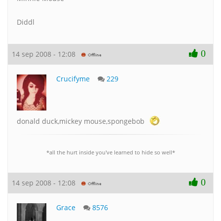
Diddl
0
14 sep 2008 - 12:08
Crucifyme
229
donald duck,mickey mouse,spongebob
*all the hurt inside you've learned to hide so well*
0
14 sep 2008 - 12:08
Grace
8576