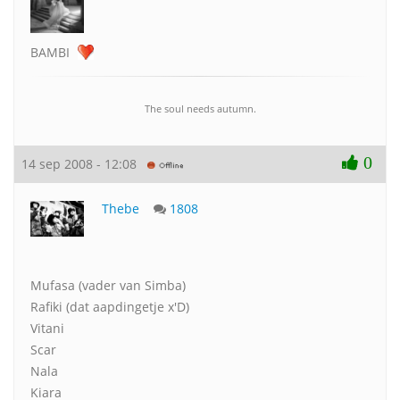
BAMBI
The soul needs autumn.
0
14 sep 2008 - 12:08
Thebe
1808
Mufasa (vader van Simba)
Rafiki (dat aapdingetje x'D)
Vitani
Scar
Nala
Kiara