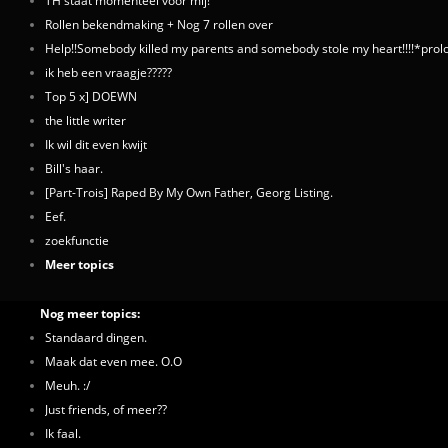
TH staat momenteel voor mij!
Rollen bekendmaking + Nog 7 rollen over
Help!!Somebody killed my parents and somebody stole my heart!!!!*prol
ik heb een vraagje?????
Top 5 x] DOEWN
the little writer
Ik wil dit even kwijt
Bill's haar.
[Part-Trois] Raped By My Own Father, Georg Listing.
Eef.
zoekfunctie
Meer topics
Nog meer topics:
Standaard dingen.
Maak dat even mee. O.O
Meuh. :/
Just friends, of meer??
Ik faal.