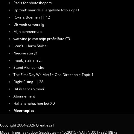
Psd's for photoshopers
Op zoek naar de allergekste foto's op Q
Rokers Boemen || 12
Dit voelt onwennig
Mijn pennenmap
wat vind je van mijn profielfoto :''3
I can't - Harry Styles
Nieuwe story!!
maak je zin met..
Stand Alones - site
The First Day We Met ! ~ One Direction ~ Topic 1
Flight Rising || 28
Dit is echt zo mooi.
Abonnement
Hahahahaha, hoe bot XD
Meer topics
Copyright 2004-2026 Qreaties.nl
Mogelijk gemaakt door SesoBytes - 74529315 - VAT: NL001783248B73