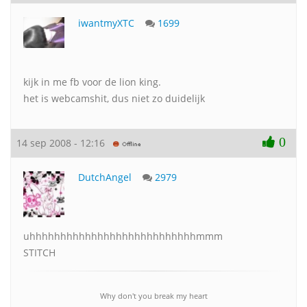
iwantmyXTC
1699
kijk in me fb voor de lion king.
het is webcamshit, dus niet zo duidelijk
0
14 sep 2008 - 12:16
DutchAngel
2979
uhhhhhhhhhhhhhhhhhhhhhhhhhhhmmm
STITCH
Why don't you break my heart