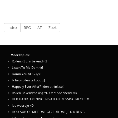
Index
RPG
AT
Zoek
Meer topics:
Rollen.<3 zijn bekend.<3
Listen To Me Damnit!
Damn You All Guys!
Ik heb rollen te koop x]
Happely Ever After? I don't think so!
Rollen Bekendmaking!=D Oeh! Spannend! xD
HEB HANDTEKENINGEN VAN ALL MISSING PIECES !!!
Jou woordje xD
HOU AUB OP MET DAT GEZEUR DAT JE DIK BENT.