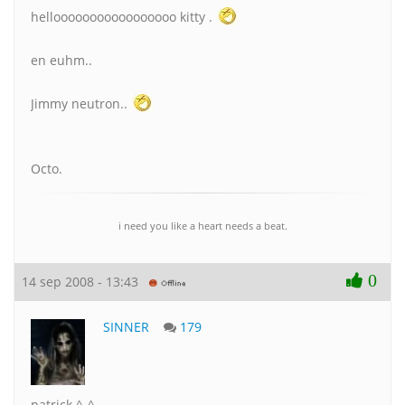
hellooooooooooooooooo kitty .
en euhm..
Jimmy neutron..
Octo.
i need you like a heart needs a beat.
0
14 sep 2008 - 13:43
SINNER
179
patrick ^-^