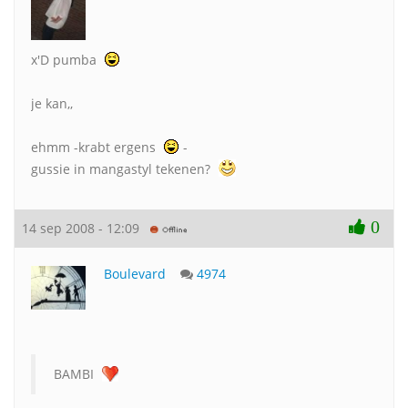
x'D pumba
je kan,,
ehmm -krabt ergens
-
gussie in mangastyl tekenen?
0
14 sep 2008 - 12:09
Boulevard
4974
BAMBI