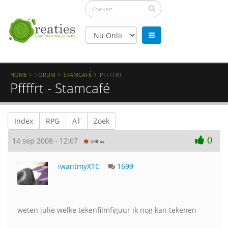
HOME
FORUM
STAMCAFÉ
PFFFFRT
Pffffrt - Stamcafé
Index
RPG
AT
Zoek
0
14 sep 2008 - 12:07
iwantmyXTC
1699
weten julie welke tekenfilmfiguur ik nog kan tekenen