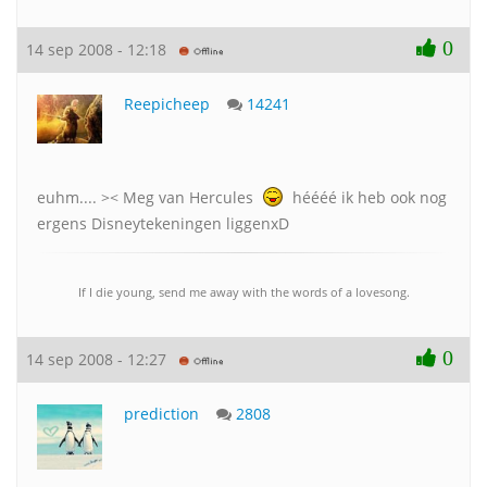
0
14 sep 2008 - 12:18
Reepicheep
14241
euhm.... >< Meg van Hercules
héééé ik heb ook nog
ergens Disneytekeningen liggenxD
If I die young, send me away with the words of a lovesong.
0
14 sep 2008 - 12:27
prediction
2808