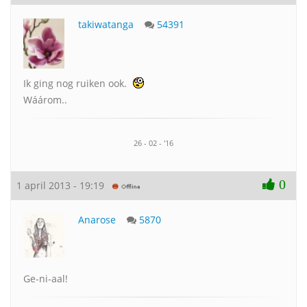
takiwatanga
54391
Ik ging nog ruiken ook.
Wáárom..
26 - 02 - '16
0
1 april 2013 - 19:19
Anarose
5870
Ge-ni-aal!