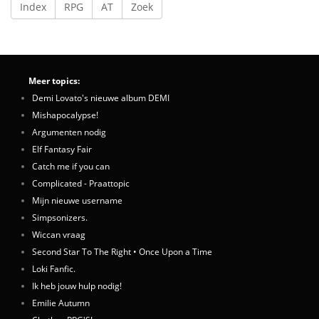
Index
RPG
AT
Zoek
Meer topics:
Demi Lovato's nieuwe album DEMI
Mishapocalypse!
Argumenten nodig
Elf Fantasy Fair
Catch me if you can
Complicated - Praattopic
Mijn nieuwe username
Simpsonizers.
Wiccan vraag
Second Star To The Right • Once Upon a Time
Loki Fanfic.
Ik heb jouw hulp nodig!
Emilie Autumn