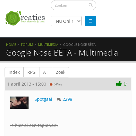
HOME
FORUM
MULTIMEDIA
GOOGLE NOSE BÈTA
Google Nose BÈTA - Multimedia
Index
RPG
AT
Zoek
0
1 april 2013 - 15:00
Spotgaai
2298
Is hier al een topic van?