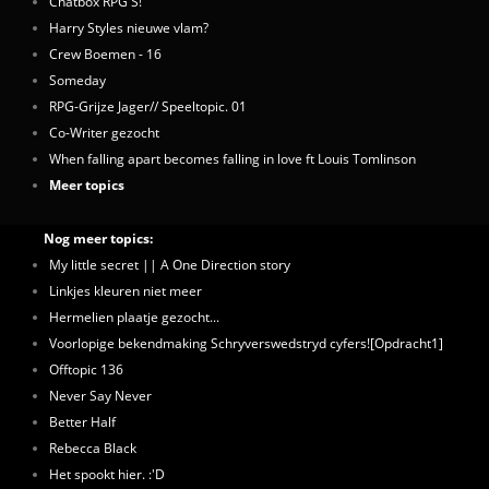
Chatbox RPG'S!
Harry Styles nieuwe vlam?
Crew Boemen - 16
Someday
RPG-Grijze Jager// Speeltopic. 01
Co-Writer gezocht
When falling apart becomes falling in love ft Louis Tomlinson
Meer topics
Nog meer topics:
My little secret || A One Direction story
Linkjes kleuren niet meer
Hermelien plaatje gezocht...
Voorlopige bekendmaking Schryverswedstryd cyfers![Opdracht1]
Offtopic 136
Never Say Never
Better Half
Rebecca Black
Het spookt hier. :'D