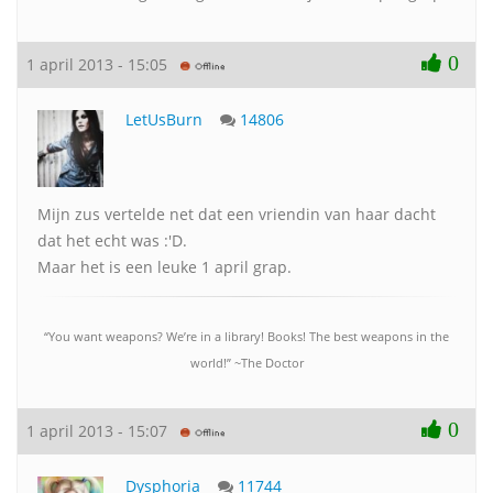
0
1 april 2013 - 15:05
LetUsBurn
14806
Mijn zus vertelde net dat een vriendin van haar dacht
dat het echt was :'D.
Maar het is een leuke 1 april grap.
“You want weapons? We’re in a library! Books! The best weapons in the
world!” ~The Doctor
0
1 april 2013 - 15:07
Dysphoria
11744