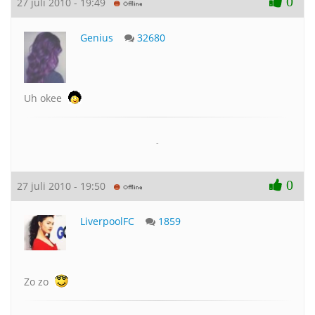
0
27 juli 2010 - 19:49
Genius
32680
Uh okee
-
0
27 juli 2010 - 19:50
LiverpoolFC
1859
Zo zo