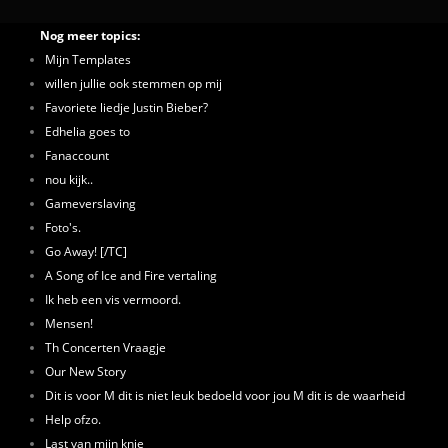
Nog meer topics:
Mijn Templates
willen jullie ook stemmen op mij
Favoriete liedje Justin Bieber?
Edhelia goes to
Fanaccount
nou kijk..
Gameverslaving
Foto's.
Go Away! [/TC]
A Song of Ice and Fire vertaling
Ik heb een vis vermoord.
Mensen!
Th Concerten Vraagje
Our New Story
Dit is voor M dit is niet leuk bedoeld voor jou M dit is de waarheid
Help ofzo.
Last van mijn knie