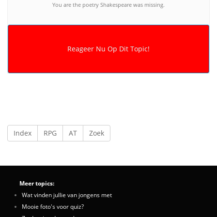
You are the poetry Shakespeare was missing.
Index
RPG
AT
Zoek
Meer topics:
Wat vinden jullie van jongens met
Mooie foto's voor quiz?