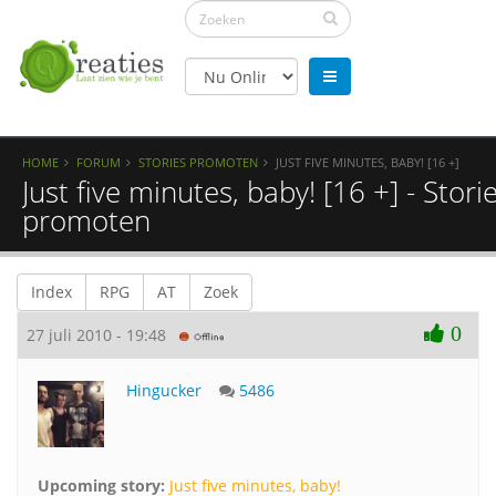
HOME
FORUM
STORIES PROMOTEN
JUST FIVE MINUTES, BABY! [16 +]
Just five minutes, baby! [16 +] - Stori
promoten
Index
RPG
AT
Zoek
0
27 juli 2010 - 19:48
Hingucker
5486
Upcoming story:
Just five minutes, baby!