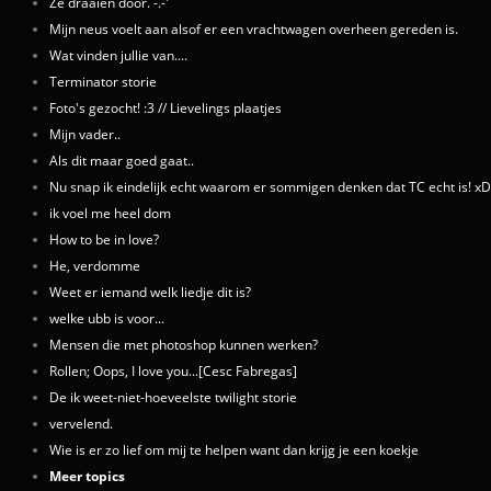
Ze draaien door. -.-'
Mijn neus voelt aan alsof er een vrachtwagen overheen gereden is.
Wat vinden jullie van....
Terminator storie
Foto's gezocht! :3 // Lievelings plaatjes
Mijn vader..
Als dit maar goed gaat..
Nu snap ik eindelijk echt waarom er sommigen denken dat TC echt is! xD
ik voel me heel dom
How to be in love?
He, verdomme
Weet er iemand welk liedje dit is?
welke ubb is voor...
Mensen die met photoshop kunnen werken?
Rollen; Oops, I love you...[Cesc Fabregas]
De ik weet-niet-hoeveelste twilight storie
vervelend.
Wie is er zo lief om mij te helpen want dan krijg je een koekje
Meer topics