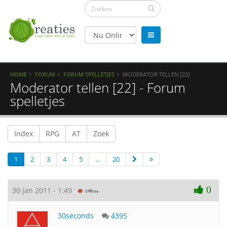
HOME
FORUM
FORUM SPELLETJES
MODERATOR TELLEN [22]
Moderator tellen [22] - Forum
spelletjes
Index
RPG
AT
Zoek
1
2
3
4
5
...
20
0
30 jan 2011 - 1:49
30seconds
4395