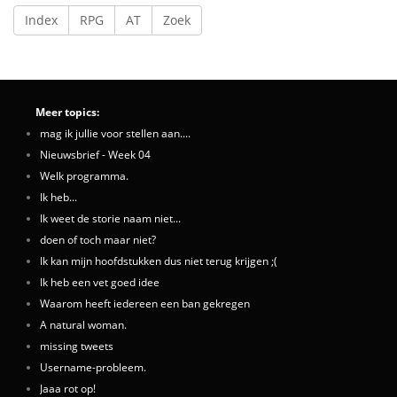
Index
RPG
AT
Zoek
Meer topics:
mag ik jullie voor stellen aan....
Nieuwsbrief - Week 04
Welk programma.
Ik heb...
Ik weet de storie naam niet...
doen of toch maar niet?
Ik kan mijn hoofdstukken dus niet terug krijgen ;(
Ik heb een vet goed idee
Waarom heeft iedereen een ban gekregen
A natural woman.
missing tweets
Username-probleem.
Jaaa rot op!