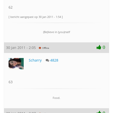
62
[ bericht aangepast op 30 jan 2011 - 1:54 ]
(Be)lieve in (you)rself
0
30 jan 2011 - 2:05
Scharry
4828
63
Food.