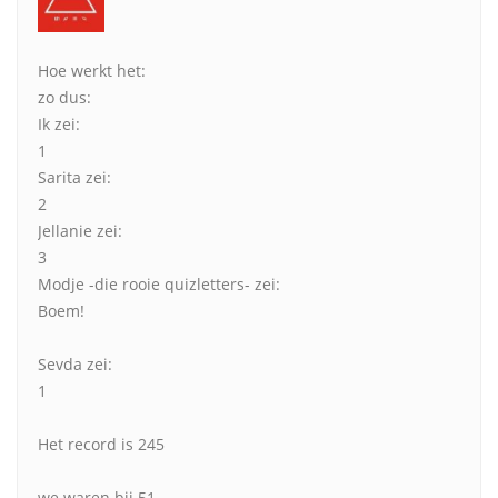
Hoe werkt het:
zo dus:
Ik zei:
1
Sarita zei:
2
Jellanie zei:
3
Modje -die rooie quizletters- zei:
Boem!
Sevda zei:
1
Het record is 245
we waren bij 51