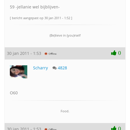
59 -jellanie wel bijblijven-
[ bericht aangepast op 30 jan 2011 - 1:52 ]
(Be)lieve in (you)rself
0
30 jan 2011 - 1:53
Scharry
4828
O60
Food.
0
30 jan 2011 - 1:53