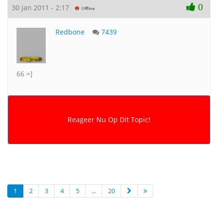
0
30 jan 2011 - 2:17
Redbone
7439
66 =]
1
2
3
4
5
...
20