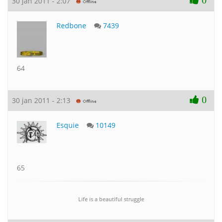
0
30 jan 2011 - 2:07
Redbone
7439
64
0
30 jan 2011 - 2:13
Esquie
10149
65
Life is a beautiful struggle