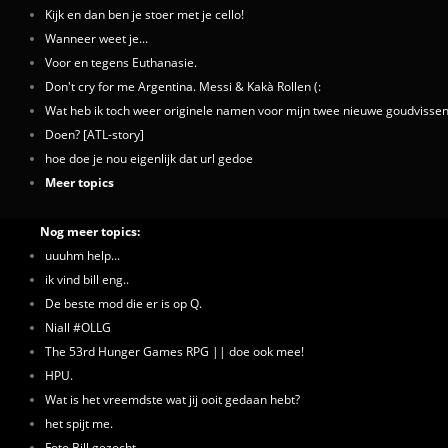
Kijk en dan ben je stoer met je cello!
Wanneer weet je...
Voor en tegens Euthanasie.
Don't cry for me Argentina. Messi & Kakà Rollen (:
Wat heb ik toch weer originele namen voor mijn twee nieuwe goudvisse
Doen? [ATL-story]
hoe doe je nou eigenlijk dat url gedoe
Meer topics
Nog meer topics:
uuuhm help...
ik vind bill eng..
De beste mod die er is op Q.
Niall #OLLG
The 53rd Hunger Games RPG || doe ook mee!
HPU.
Wat is het vreemdste wat jij ooit gedaan hebt?
het spijt me.
Foto Bill gezocht.