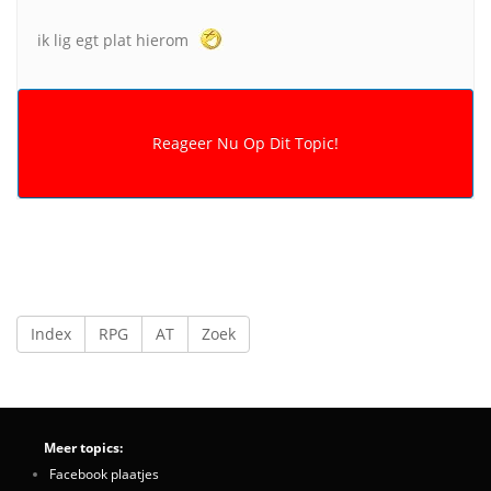
ik lig egt plat hierom
Index
RPG
AT
Zoek
Meer topics:
Facebook plaatjes