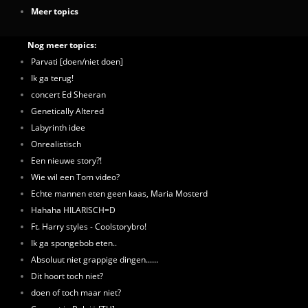
Meer topics
Nog meer topics:
Parvati [doen/niet doen]
Ik ga terug!
concert Ed Sheeran
Genetically Altered
Labyrinth idee
Onrealistisch
Een nieuwe story?!
Wie wil een Tom video?
Echte mannen eten geen kaas, Maria Mosterd
Hahaha HILARISCH=D
Ft. Harry styles - Coolstorybro!
Ik ga spongebob eten..
Absoluut niet grappige dingen......
Dit hoort toch niet?
doen of toch maar niet?