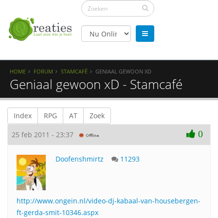
HOME
FORUM
STAMCAFÉ
GENIAAL GEWOON XD
Geniaal gewoon xD - Stamcafé
Index
RPG
AT
Zoek
0
25 feb 2011 - 23:37
Doofenshmirtz
11293
http://www.ongein.nl/video-dj-kabaal-van-housebergen-
ft-gerda-smit-10346.aspx