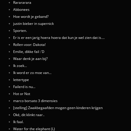
Rarararara
Abbonees
Hoe wordt je geband?
justin bieber in supernick
Sporten.
Er is er een jarig hoera hoera dat kun je wel zien dat is....
Rollen voor: Dakota!
Emilie, dikke fail :'D
Waar denk je aan bij?
Ik zoek...
Ik word er zo moe van...
lettertype
Failerd is nu...
Hot or Not
marco borsato 3 dimensies
[stelling] Zwakbegaafden mogen geen kinderen krijgen
Oké, dit klinkt raar..
Ik faal.
Water for the elephant (L)