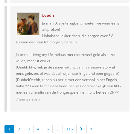
Leodh
Ja man! Als je terugbent moeten we weer eens
afspreken!
Hahahaha lekker doen, die zorgen over 5V
kunnen wachten tot morgen, haha :p
Ja prima! Living my life, helaas met niet zoveel geld als ik zou
willen, maar it works.
(Oeehh btw, heb je de samenvatting van mn nieuwe story al
eens gelezen, of was dat al na je naar Engeland bent gegaan?)
(DubbelOeehh, ik ben nu bezig met een verhaal in het Engels,
haha ^^ Geen fanfic deze keer, het was oorspronkelijk een RPG
met een vriendin van de Hongerspelen, en nu is het een OP ^^)
7 jaar geleden
1
2
3
4
5
...
116