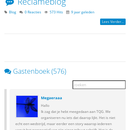
Reclameblog
Blog
0 Reacties
573 Hits
9 jaar geleden
Lees Verder...
Gastenboek (576)
Megaeraaa
Hallo
Ik zag dat je hebt meegedaan aan TQG. We
organiseren nu iets dat daarop lijkt. Het is niet
echt een wedstrijd, maar eerder een story waarop iedereen
vanuit het perspectief van zijn eigen tribuut schrijft. Het is de