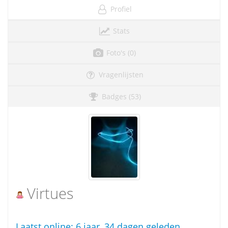
Profiel
Stats
Foto's (0)
Vragenlijsten
Badges (53)
Virtues
Laatst online:
6 jaar, 34 dagen geleden