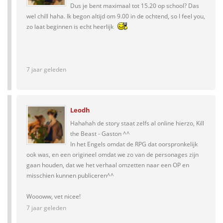
Dus je bent maximaal tot 15.20 op school? Das
wel chill haha. Ik begon altijd om 9.00 in de ochtend, so I feel you,
zo laat beginnen is echt heerlijk
7 jaar geleden
Leodh
Hahahah de story staat zelfs al online hierzo, Kill
the Beast - Gaston ^^
In het Engels omdat de RPG dat oorspronkelijk
ook was, en een origineel omdat we zo van de personages zijn
gaan houden, dat we het verhaal omzetten naar een OP en
misschien kunnen publiceren^^
Woooww, vet nicee!
7 jaar geleden