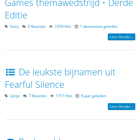
Games themawedstrijd • Derde
Editie
Story
0 Reacties
7259 Hits
1 decennium geleden
Lees Verder...
De leukste bijnamen uit
Fearful Silence
Lijstje
7 Reacties
1711 Hits
9 jaar geleden
Lees Verder...