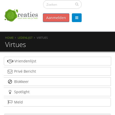
Aanmelden
HOME
LEDENLIJST
VIRTUES
Virtues
Vriendenlijst
Privé Bericht
Blokkeer
Spotlight
Meld