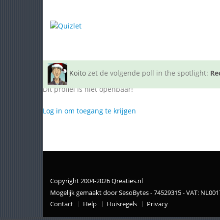
Koito
zet de volgende poll in the spotlight:
Re
Dit profiel is niet openbaar!
Log in om toegang te krijgen
Copyright 2004-2026 Qreaties.nl
Mogelijk gemaakt door SesoBytes - 74529315 - VAT: NL00
Contact
Help
Huisregels
Privacy