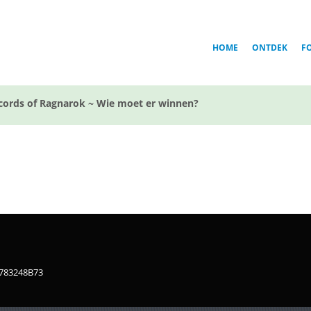
HOME
ONTDEK
F
cords of Ragnarok ~ Wie moet er winnen?
1783248B73