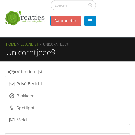
Aanmelden
HOME
LEDENLIJST
UNICORNTJEEE9
Unicorntjeee9
Vriendenlijst
Privé Bericht
Blokkeer
Spotlight
Meld