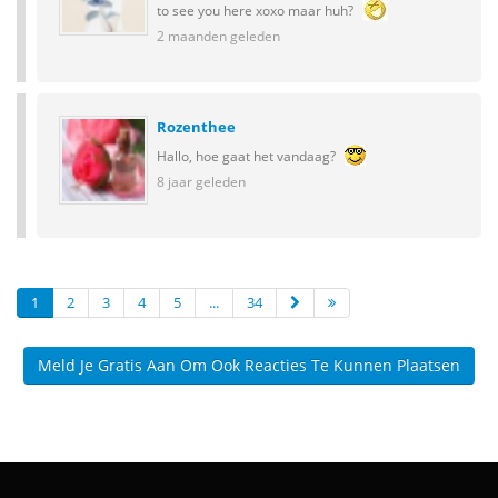
to see you here xoxo maar huh?
2 maanden geleden
Rozenthee
Hallo, hoe gaat het vandaag?
8 jaar geleden
1
2
3
4
5
...
34
Meld Je Gratis Aan Om Ook Reacties Te Kunnen Plaatsen