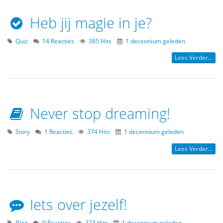
Heb jij magie in je?
Quiz
14 Reacties
385 Hits
1 decennium geleden
Lees Verder...
Never stop dreaming!
Story
1 Reacties
374 Hits
1 decennium geleden
Lees Verder...
Iets over jezelf!
Blog
0 Reacties
373 Hits
1 decennium geleden