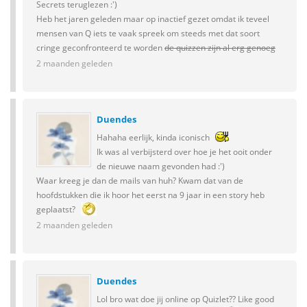
Secrets teruglezen :')
Heb het jaren geleden maar op inactief gezet omdat ik teveel
mensen van Q iets te vaak spreek om steeds met dat soort
cringe geconfronteerd te worden
de quizzen zijn al erg genoeg
2 maanden geleden
Duendes
Hahaha eerlijk, kinda iconisch
Ik was al verbijsterd over hoe je het ooit onder
de nieuwe naam gevonden had :')
Waar kreeg je dan de mails van huh? Kwam dat van de
hoofdstukken die ik hoor het eerst na 9 jaar in een story heb
geplaatst?
2 maanden geleden
Duendes
Lol bro wat doe jij online op Quizlet?? Like good