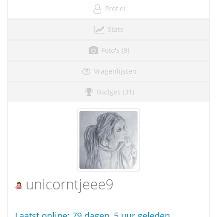
Profiel
Stats
Foto's (9)
Vragenlijsten
Badges (31)
unicorntjeee9
Laatst online:
79 dagen, 5 uur geleden