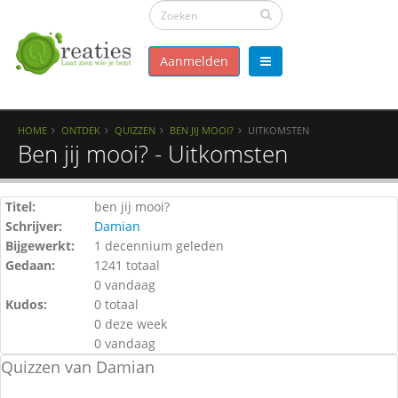
Aanmelden
HOME
ONTDEK
QUIZZEN
BEN JIJ MOOI?
UITKOMSTEN
Ben jij mooi? - Uitkomsten
Titel:
ben jij mooi?
Schrijver:
Damian
Bijgewerkt:
1 decennium geleden
Gedaan:
1241 totaal
0 vandaag
Kudos:
0 totaal
0 deze week
0 vandaag
Quizzen van Damian