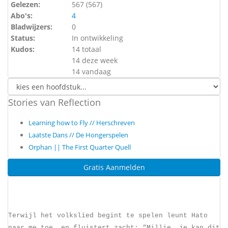
Gelezen:
567 (
567
)
Abo's:
4
Bladwijzers:
0
Status:
In ontwikkeling
Kudos:
14 totaal
14 deze week
14 vandaag
Stories van RefIection
Learning how to Fly // Herschreven
Laatste Dans // De Hongerspelen
Orphan || The First Quarter Quell
Gratis Aanmelden
Terwijl het volkslied begint te spelen leunt Hato
naar me toe, en fluistert zacht: “Millie… je kan dit