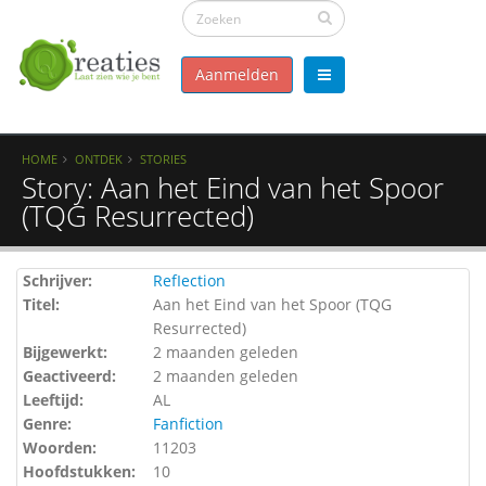
Aanmelden
HOME
ONTDEK
STORIES
Story: Aan het Eind van het Spoor
(TQG Resurrected)
Schrijver:
RefIection
Titel:
Aan het Eind van het Spoor (TQG
Resurrected)
Bijgewerkt:
2 maanden geleden
Geactiveerd:
2 maanden geleden
Leeftijd:
AL
Genre:
Fanfiction
Woorden:
11203
Hoofdstukken:
10