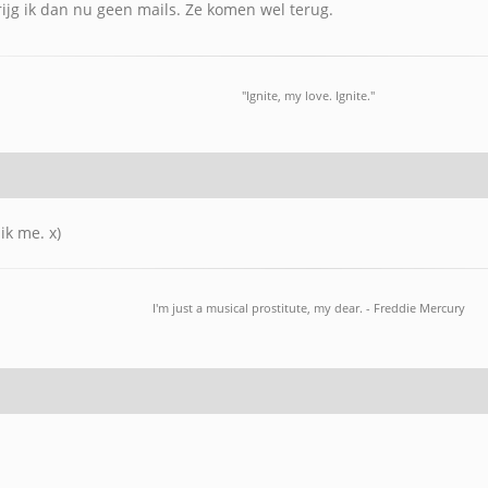
 krijg ik dan nu geen mails. Ze komen wel terug.
"Ignite, my love. Ignite."
ik me. x)
I'm just a musical prostitute, my dear. - Freddie Mercury