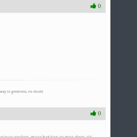
0
e way to greatness, no doubt
0