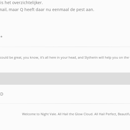
s het overzichtelijker.
tmail, maar Q heeft daar nu eenmaal de pest aan.
O*
could be great, you know, it’s all here in your head, and Slytherin will help you on th
8D
Welcome to Night Vale. All Hail the Glow Cloud. All Hail Perfect, Beautifu