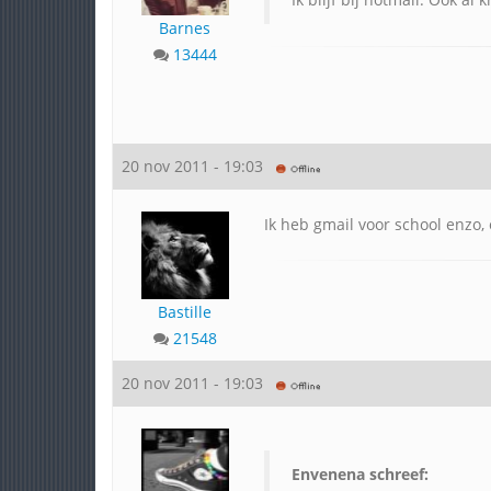
Barnes
13444
20 nov 2011 - 19:03
Ik heb gmail voor school enzo, 
Bastille
21548
20 nov 2011 - 19:03
Envenena schreef: