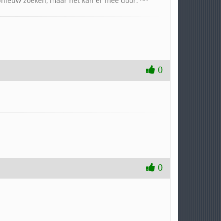
opnieuw zoeken, maar het kan er mee door. ^^
0
0