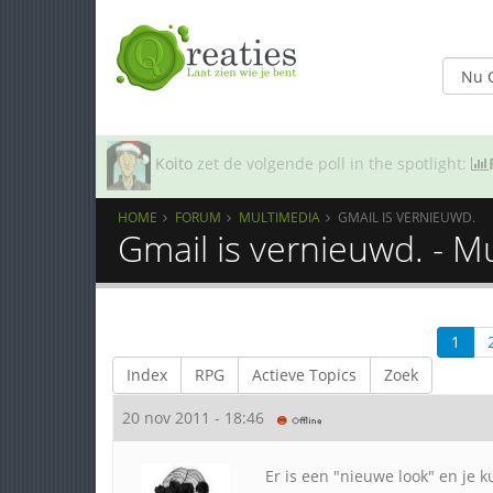
Koito
zet de volgende poll in the spotlight:
HOME
FORUM
MULTIMEDIA
GMAIL IS VERNIEUWD.
Gmail is vernieuwd. - M
1
Index
RPG
Actieve Topics
Zoek
20 nov 2011 - 18:46
Er is een "nieuwe look" en je k