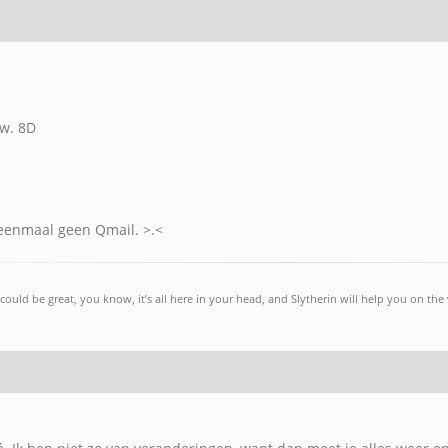
tw. 8D
eenmaal geen Qmail. >.<
could be great, you know, it’s all here in your head, and Slytherin will help you on th