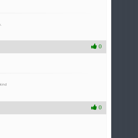
.
0
 kind
0