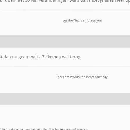
é. Ik ben niet zo van veranderingen, want dan moet je alles weer 
Let the Night embrace you
jg ik dan nu geen mails. Ze komen wel terug.
Tears are words the heart can't say.
 krijg ik dan nu geen mails. Ze komen wel terug.