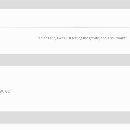
"I didn’t trip, I was just testing the gravity, and it still works"
tw. 8D