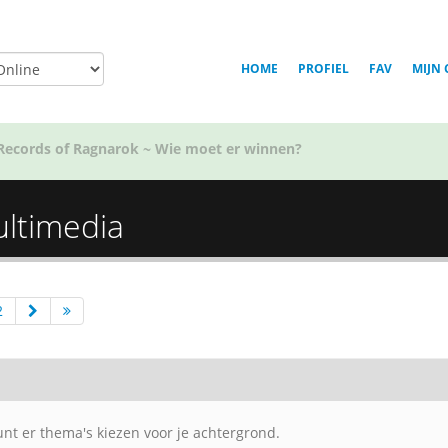
HOME
PROFIEL
FAV
MIJN 
Voor welk team in Golden Kamuy ben jij?
ultimedia
2
unt er thema's kiezen voor je achtergrond.