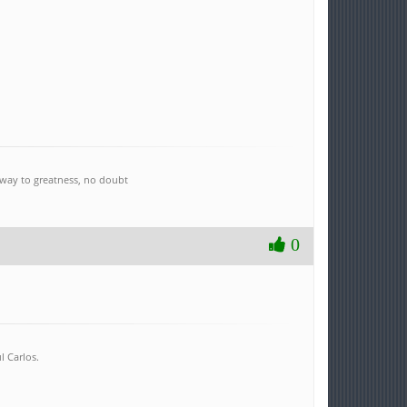
e way to greatness, no doubt
0
l Carlos.