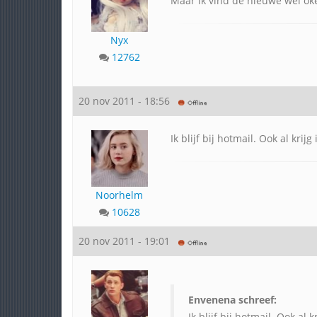
Maar ik vind de nieuwe wel ok
Nyx
12762
20 nov 2011 - 18:56
Ik blijf bij hotmail. Ook al kri
Noorhelm
10628
20 nov 2011 - 19:01
Envenena schreef:
Ik blijf bij hotmail. Ook al