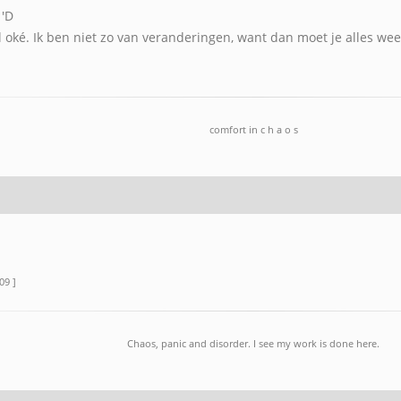
'D
 oké. Ik ben niet zo van veranderingen, want dan moet je alles w
comfort in c h a o s
09 ]
Chaos, panic and disorder. I see my work is done here.