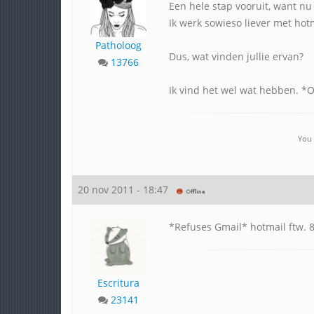
Een hele stap vooruit, want nu i
Ik werk sowieso liever met ho
Patholoog
Dus, wat vinden jullie ervan?
13766
Ik vind het wel wat hebben. *
You 
20 nov 2011 - 18:47
*Refuses Gmail* hotmail ftw. 
Escritura
23141