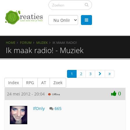
HOME
FORUM
MUZIEK
IK MAAK RADIO!
Ik maak radio! - Muziek
1
2
3
Index
RPG
AT
Zoek
0
24 mei 2012 - 20:04
IfOnly
665