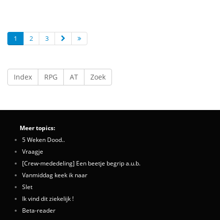
1
2
3
Index
RPG
AT
Zoek
Meer topics:
5 Weken Dood..
Vraagje
[Crew-mededeling] Een beetje begrip a.u.b.
Vanmiddag keek ik naar
Slet
Ik vind dit ziekelijk !
Beta-reader