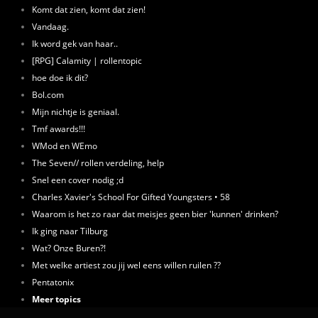
Komt dat zien, komt dat zien!
Vandaag.
Ik word gek van haar..
[RPG] Calamity | rollentopic
hoe doe ik dit?
Bol.com
Mijn nichtje is geniaal.
Tmf awards!!!
WMod en WEmo
The Seven// rollen verdeling, help
Snel een cover nodig ;d
Charles Xavier's School For Gifted Youngsters • 58
Waarom is het zo raar dat meisjes geen bier 'kunnen' drinken?
Ik ging naar Tilburg
Wat? Onze Buren?!
Met welke artiest zou jij wel eens willen ruilen ??
Pentatonix
Meer topics