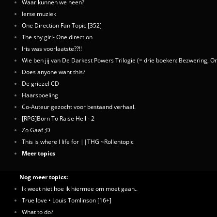
Waar kunnen we heen?
Ierse muziek
One Direction Fan Topic [352]
The shy girl- One direction
Iris was voorlaatste??!!
Wie ben jij van De Darkest Powers Trilogie (= drie boeken: Bezwering, O
Does anyone want this?
De griezel CD
Haarspoeling
Co-Auteur gezocht voor bestaand verhaal.
[RPG]Born To Raise Hell - 2
Zo Gaaf ;D
This is where I life for ||THG ~Rollentopic
Meer topics
Nog meer topics:
Ik weet niet hoe ik hiermee om moet gaan..
True love • Louis Tomlinson [16+]
What to do?