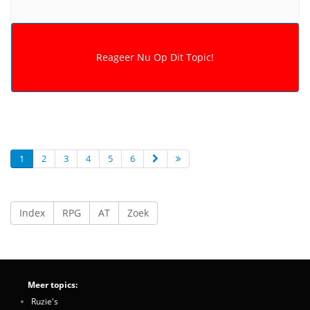
1
2
3
4
5
6
Index
RPG
AT
Zoek
Meer topics:
Ruzie's