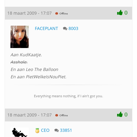
0
18 maart 2009 - 17:07
FACEPLANT
8003
Aan KudKaatje.
Asshole.
En aan Leo The Balloon
En aan PietWelkeIsNouPiet.
Everything means nothing, if I ain't got you.
0
18 maart 2009 - 17:07
CEO
33851