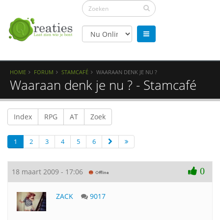
HOME
FORUM
STAMCAFÉ
WAARAAN DENK JE NU ?
Waaraan denk je nu ? - Stamcafé
Index
RPG
AT
Zoek
1
2
3
4
5
6
0
18 maart 2009 - 17:06
ZACK
9017