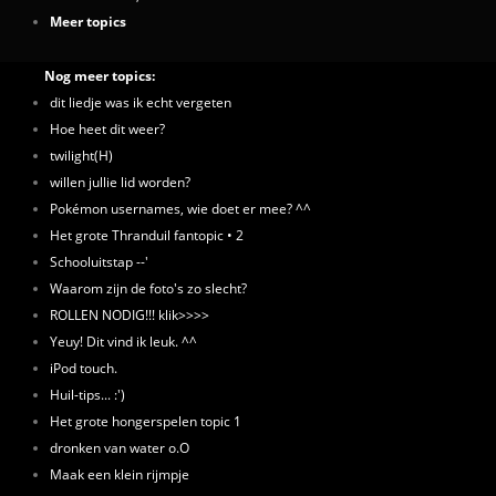
Meer topics
Nog meer topics:
dit liedje was ik echt vergeten
Hoe heet dit weer?
twilight(H)
willen jullie lid worden?
Pokémon usernames, wie doet er mee? ^^
Het grote Thranduil fantopic • 2
Schooluitstap --'
Waarom zijn de foto's zo slecht?
ROLLEN NODIG!!! klik>>>>
Yeuy! Dit vind ik leuk. ^^
iPod touch.
Huil-tips... :')
Het grote hongerspelen topic 1
dronken van water o.O
Maak een klein rijmpje