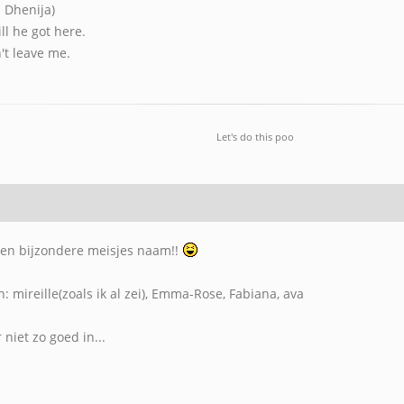
 Dhenija)
ll he got here.
't leave me.
Let's do this poo
een bijzondere meisjes naam!!
mireille(zoals ik al zei), Emma-Rose, Fabiana, ava
r niet zo goed in...