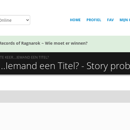
HOME
PROFIEL
FAV
MIJN 
Records of Ragnarok ~ Wie moet er winnen?
E KEER....IEMAND EEN TITEL?
...Iemand een Titel? - Story pr