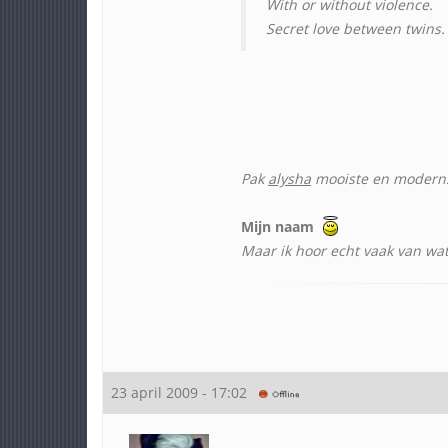
With or without violence.
Secret love between twins.
Pak
alysha
mooiste en modernst
Mijn naam
Maar ik hoor echt vaak van wa
23 april 2009 - 17:02