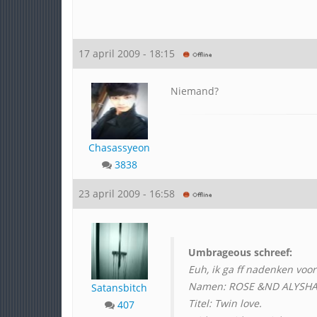
17 april 2009 - 18:15
Niemand?
Chasassyeon
3838
23 april 2009 - 16:58
Umbrageous schreef:
Euh, ik ga ff nadenken voor 
Namen: ROSE &ND ALYSHA 
Satansbitch
Titel: Twin love.
407