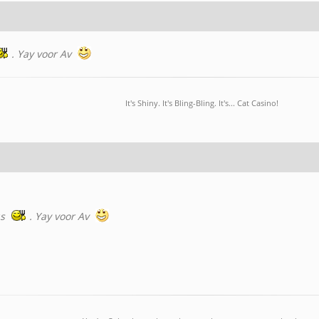
. Yay voor Av
It's Shiny. It's Bling-Bling. It's... Cat Casino!
us
. Yay voor Av