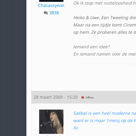
Ok ik stop met nutteloosheid hi
Chasassyeon
3838
Heiko & Uwe. Een Tweeling die
Maar na een tijdje komt Cinema
op hem. Ze proberen alles te d
Iemand een idee?
En iemand namen voor de meis
28 maart 2009 - 15:20
Saébel is een heel moderne n
want er is maar 1meisj op de 
Xx