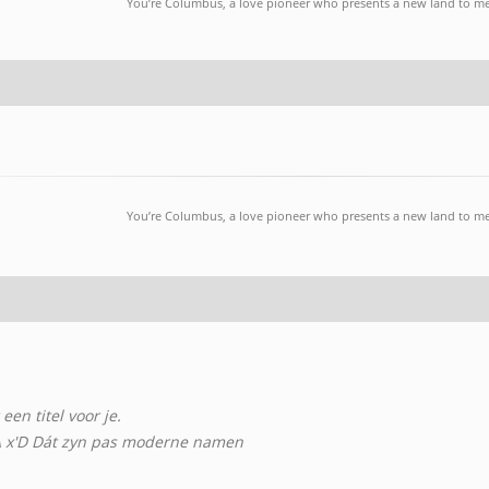
You’re Columbus, a love pioneer who presents a new land to m
You’re Columbus, a love pioneer who presents a new land to m
een titel voor je.
x'D Dát zyn pas moderne namen