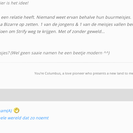
er is het idee!
 een relatie heeft. Niemand weet ervan behalve hun buurmeisjes.
 Bizarre op zetten. 1 van de jongens & 1 van de meisjes vallen be
oen om Strify weg te krijgen. Met of zonder geweld...
jes? (Wel geen saaie namen he een beetje modern ^^)
You’re Columbus, a love pioneer who presents a new land to m
aam(A)
hele wereld dat zo noemt