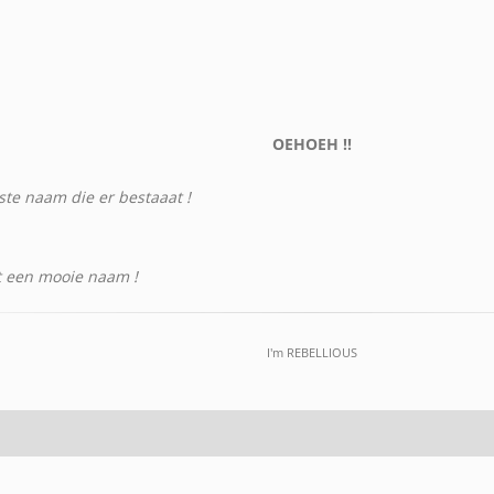
OEHOEH !!
e naam die er bestaaat !
t een mooie naam !
I'm REBELLIOUS