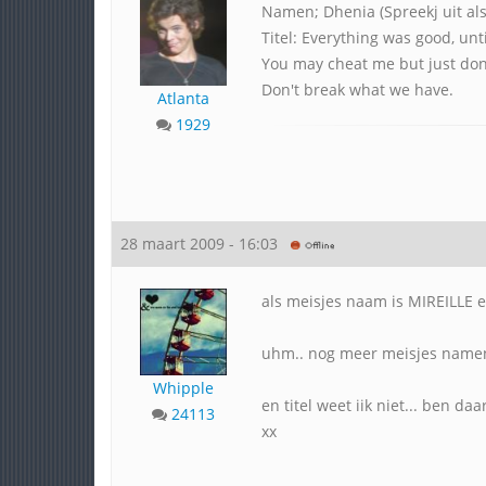
Namen; Dhenia (Spreekj uit als
Titel: Everything was good, unti
You may cheat me but just don
Don't break what we have.
Atlanta
1929
28 maart 2009 - 16:03
als meisjes naam is MIREILLE 
uhm.. nog meer meisjes namen: 
Whipple
en titel weet iik niet... ben daa
24113
xx