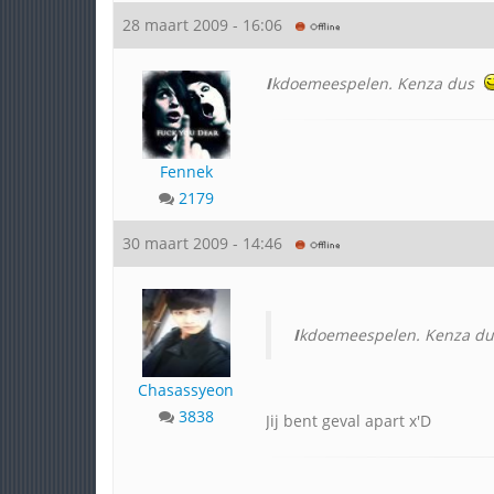
28 maart 2009 - 16:06
I
kdoemeespelen. Kenza dus
Fennek
2179
30 maart 2009 - 14:46
I
kdoemeespelen. Kenza d
Chasassyeon
3838
Jij bent geval apart x'D