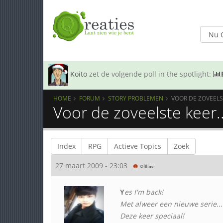
Koito
zet de volgende poll in the spotlight:
HOME
FORUM
STORY PROBLEMEN
VOOR DE ZOVEELST
Voor de zoveelste keer.
Index
RPG
Actieve Topics
Zoek
27 maart 2009 - 23:03
Y
es I'm back!
Met alweer een nieuwe serie...
Deze keer speciaal!