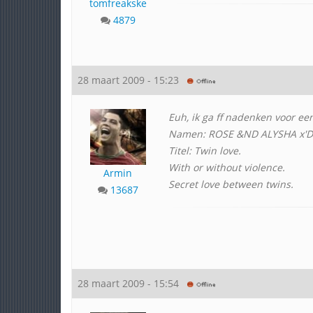
tomfreakske
4879
28 maart 2009 - 15:23
Euh, ik ga ff nadenken voor een 
Namen: ROSE &ND ALYSHA x'D
Titel: Twin love.
With or without violence.
Armin
Secret love between twins.
13687
28 maart 2009 - 15:54