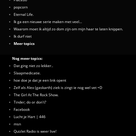
popcorn
Eternal Life.
Ik ga een nieuwe serie maken met veel...
Waarom moet ik altijd zo dom zijn om mijn haar te laten knippen.
Ik durf niet
Meer topics
Nog meer topics:
Dat ging niet zo lekker..
Slaapmedicatie.
hoe doe je dat je een link opent
Zelf als Alex (gaskarth) ziek is zingt ie nog wel vet =D
The Girl At The Rock Show.
Tinder; do or don't?
Facebook
Lucht je Hart | 446
msn
Quizlet Radio is weer live!