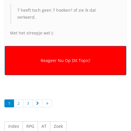
7 heeft toch geen 7 hoeken? of zie ik dat
verkeerd.
Met het streepje wel (:
1
2
3
Index
RPG
AT
Zoek