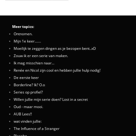
Meer topics:
Ontnomen.
Mijn 1e keer.......
Moeilijk te zeggen dingen as je bezopen bent..xD
Zouw ik er een serie van maken.
Ik mag misschien naar...
Renée en Nicol zijn cool en hebben jullie hulp nodig!
De eerste keer
Borderline? Ik? O.o
Series op profiel?
Willen jullie mijn serie doen? Lost in a secret
Oud - maar mooi.
AUB Lees!!
wat vinden jullie:
The Influence of a Stranger
Placebo