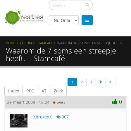
HOME
FORUM
STAMCAFÉ
WAAROM DE 7 SOMS EEN STREEPJE HEEFT..
Waarom de 7 soms een streepje
heeft.. - Stamcafé
1
2
3
Index
RPG
AT
Zoek
0
29 maart 2009 - 18:24
XbrokenX
367