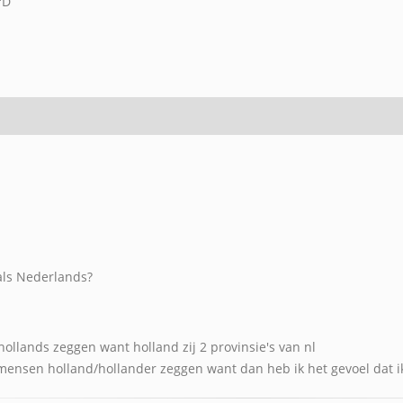
'D
 als Nederlands?
hollands zeggen want holland zij 2 provinsie's van nl
s mensen holland/hollander zeggen want dan heb ik het gevoel dat ik