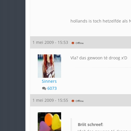
hollands is toch hetzelfde als
1 mei 2009 - 15:53
Vla? das gewoon té droog x'D
Sinners
6073
1 mei 2009 - 15:55
Briit schreef: