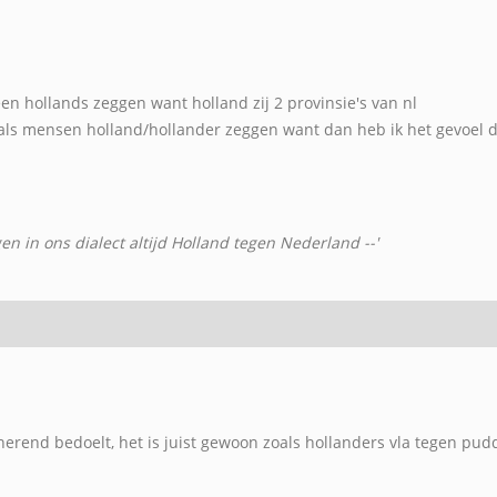
en hollands zeggen want holland zij 2 provinsie's van nl
t als mensen holland/hollander zeggen want dan heb ik het gevoel da
en in ons dialect altijd Holland tegen Nederland --'
iminerend bedoelt, het is juist gewoon zoals hollanders vla tegen pu