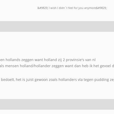
&#9829; I wish I didn`t feel for you anymore&#9829;
en hollands zeggen want holland zij 2 provinsie's van nl
t als mensen holland/hollander zeggen want dan heb ik het gevoel da
d bedoelt, het is juist gewoon zoals hollanders vla tegen pudding z