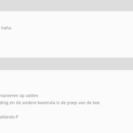
t haha
2 manieren op vatten
pudnig en de andere koeënvla is de poep van de koe
hollands:P