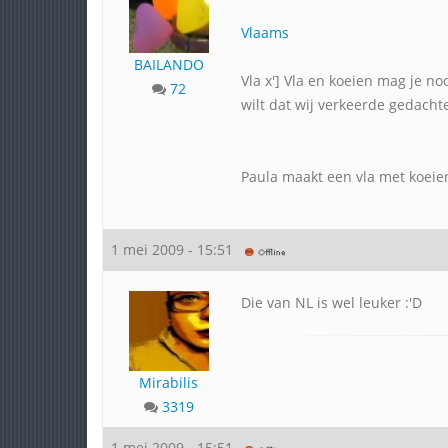
Vlaams
BAILANDO
Vla x'] Vla en koeien mag je no
72
wilt dat wij verkeerde gedachte
Paula maakt een vla met koeienvl
1 mei 2009 - 15:51
Die van NL is wel leuker :'D
Mirabilis
3319
1 mei 2009 - 15:51