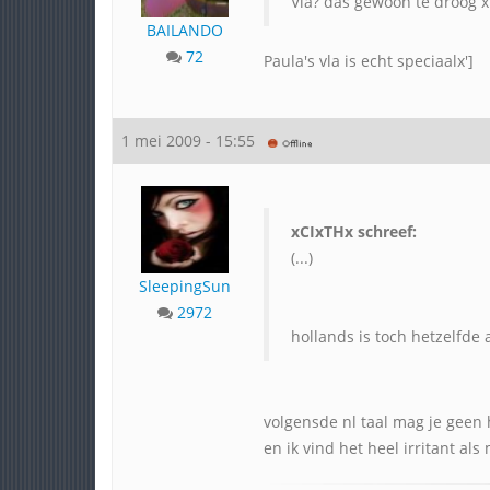
Vla? das gewoon té droog x
BAILANDO
72
Paula's vla is echt speciaalx']
1 mei 2009 - 15:55
xCIxTHx schreef:
(...)
SleepingSun
2972
hollands is toch hetzelfde
volgensde nl taal mag je geen 
en ik vind het heel irritant al