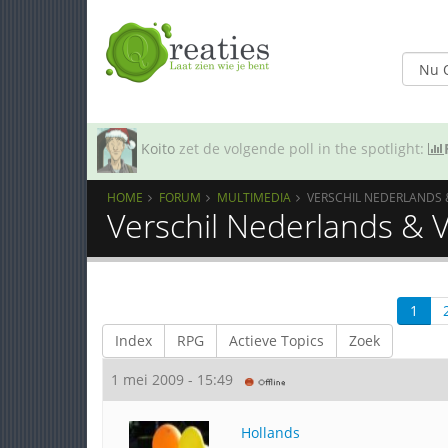
Koito
zet de volgende poll in the spotlight:
HOME
FORUM
MULTIMEDIA
VERSCHIL NEDERLANDS 
Verschil Nederlands & 
1
Index
RPG
Actieve Topics
Zoek
1 mei 2009 - 15:49
Hollands