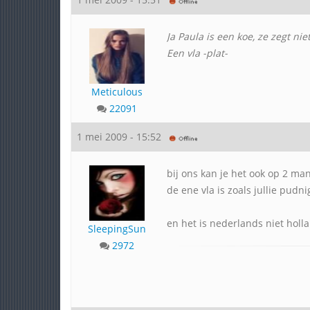
Ja Paula is een koe, ze zegt n
Een vla -plat-
Meticulous
22091
1 mei 2009 - 15:52
bij ons kan je het ook op 2 ma
de ene vla is zoals jullie pud
en het is nederlands niet holl
SleepingSun
2972