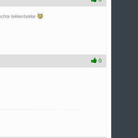
 echte lekkerbekke
0