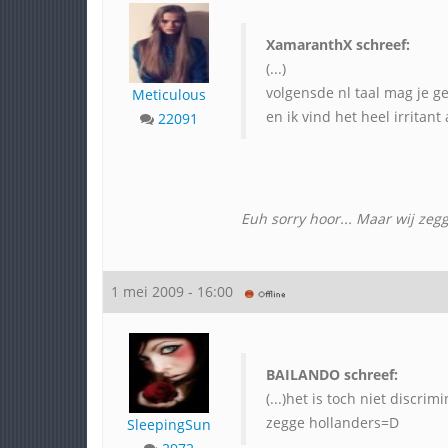
XamaranthX schreef:
(...)
volgensde nl taal mag je ge
Meticulous
en ik vind het heel irritan
22091
Euh sorry hoor... Maar wij zegg
1 mei 2009 - 16:00
BAILANDO schreef:
(...)het is toch niet discr
zegge hollanders=D
SleepingSun