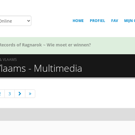
HOME
PROFIEL
FAV
MIJN 
Voor welk team in Golden Kamuy ben jij?
& VLAAMS
Vlaams - Multimedia
2
3