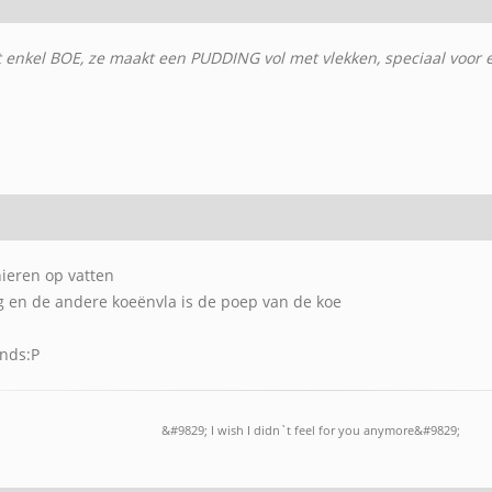
iet enkel BOE, ze maakt een PUDDING vol met vlekken, speciaal voor
nieren op vatten
nig en de andere koeënvla is de poep van de koe
ands:P
&#9829; I wish I didn`t feel for you anymore&#9829;