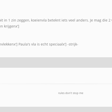
oit in 1 zin zeggen, koeienvla beteknt iets veel anders. Je mag die 2 
n krijgenx']
ekkenx'] Paula's vla is echt speciaalx'] -strijk-
rules don't stop me