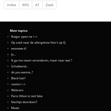
Index
RPG
AT
Zoek
Meer topics:
Rutger apen na >.<
Op zoek naar de allergekste foto's op Q
woooww ö!
Jo...
Ik ga me naam veranderen, maar naar wat ?
Schokkend...
do you wanna..?
Black hair!
voeten >.<
Webcam.
Paris Hilton is niet fake
Nachtje doordoen?
Maak: