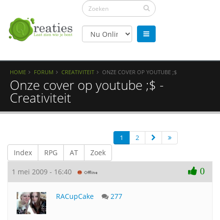
HOME
FORUM
CREATIVITEIT
ONZE COVER OP YOUTUBE ;$
Onze cover op youtube ;$ -
Creativiteit
1
2
Index
RPG
AT
Zoek
0
1 mei 2009 - 16:40
RACupCake
277