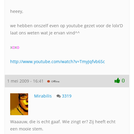
heeey,
we hebben onszelf even op youtube gezet voor de lolx'D
laat ons weten wat je ervan vind^^
x
o
x
o
http://www.youtube.com/watch?v=TmyJqfvb6Sc
0
1 mei 2009 - 16:41
Mirabilis
3319
Waaauw, die is echt gaaf. Wie zingt er? Zij heeft echt
een mooie stem.