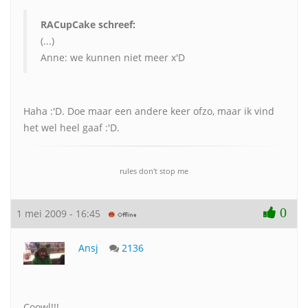
RACupCake schreef:
(...)
Anne: we kunnen niet meer x'D
Haha :'D. Doe maar een andere keer ofzo, maar ik vind
het wel heel gaaf :'D.
rules don't stop me
0
1 mei 2009 - 16:45
Ansj
2136
Coowl!!!