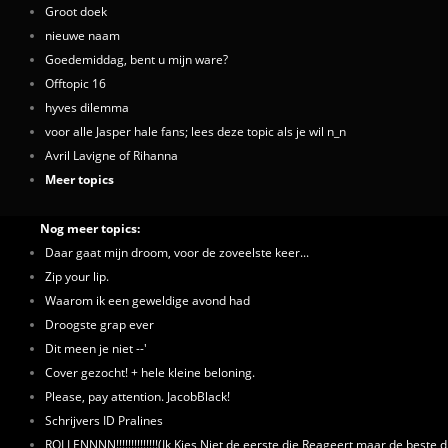
Groot doek
nieuwe naam
Goedemiddag, bent u mijn ware?
Offtopic 16
hyves dilemma
voor alle Jasper hale fans; lees deze topic als je wil n_n
Avril Lavigne of Rihanna
Meer topics
Nog meer topics:
Daar gaat mijn droom, voor de zoveelste keer...
Zip your lip.
Waarom ik een geweldige avond had
Droogste grap ever
Dit meen je niet --'
Cover gezocht! + hele kleine beloning.
Please, pay attention. JacobBlack!
Schrijvers ID Pralines
ROLLENNNN!!!!!!!!!!!!!!(Ik Kies Niet de eerste die Reageert maar de beste d