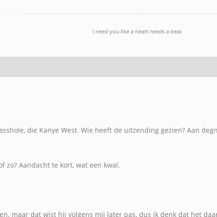
I need you like a heart needs a beat
asshole, die Kanye West. Wie heeft de uitzending gezien? Aan degn
of zo? Aandacht te kort, wat een kwal.
en. maar dat wist hij volgens mij later pas, dus ik denk dat het daa