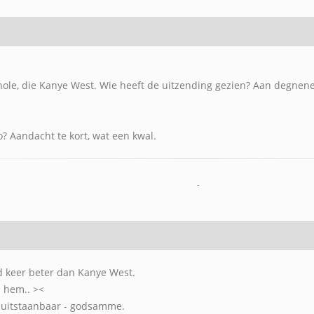
ole, die Kanye West. Wie heeft de uitzending gezien? Aan degnenen
o? Aandacht te kort, wat een kwal.
-
nd keer beter dan Kanye West.
p hem.. ><
 onuitstaanbaar - godsamme.