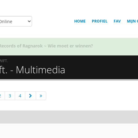
HOME
PROFIEL
FAV
MIJN 
Voor welk team in Golden Kamuy ben jij?
WIFT.
t. - Multimedia
2
3
4