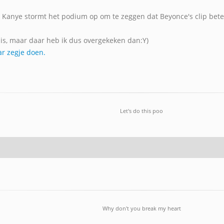
n Kanye stormt het podium op om te zeggen dat Beyonce's clip bet
r is, maar daar heb ik dus overgekeken dan:Y)
ar zegje doen.
Let's do this poo
Why don't you break my heart