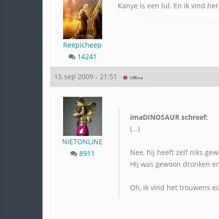
Kanye is een lul. En ik vind he
Reepicheep
14241
15 sep 2009 - 21:51
imaDINOSAUR schreef:
(...)
NIETONLINE
Nee, hij heeft zelf niks ge
8911
Hij was gewoon dronken en
Oh, ik vind het trouwens e