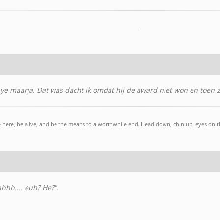
-
nye maarja. Dat was dacht ik omdat hij de award niet won en toen 
 here, be alive, and be the means to a worthwhile end. Head down, chin up, eyes on th
hhh.... euh? He?".