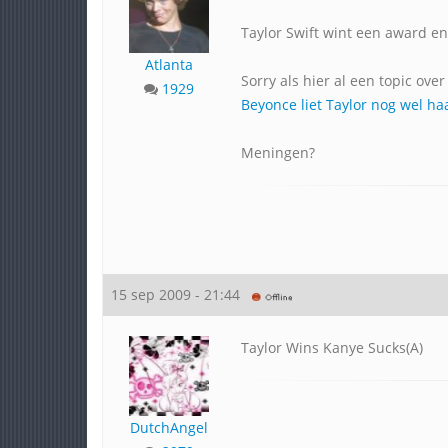
Taylor Swift wint een award e
Atlanta
Sorry als hier al een topic ove
1929
Beyonce liet Taylor nog wel ha
Meningen?
15 sep 2009 - 21:44
Taylor Wins Kanye Sucks(A)
DutchAngel