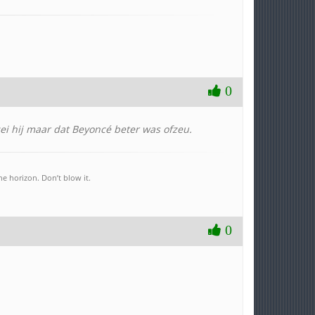
0
zei hij maar dat Beyoncé beter was ofzeu.
e horizon. Don’t blow it.
0