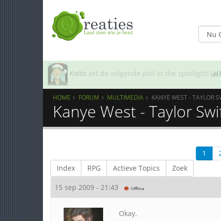
Koito
zet de volgende poll in the spotlight:
HOME
FORUM
MULTIMEDIA
KANYE WEST - TAYLOR S
Kanye West - Taylor Swif
1
Index
RPG
Actieve Topics
Zoek
15 sep 2009 - 21:43
Okay.