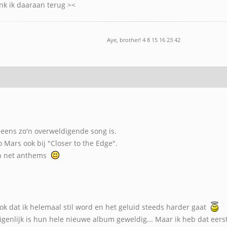
enk ik daaraan terug ><
Aye, brother! 4 8 15 16 23 42
ens zo'n overweldigende song is.
o Mars ook bij "Closer to the Edge".
on net anthems
ook dat ik helemaal stil word en het geluid steeds harder gaat
genlijk is hun hele nieuwe album geweldig... Maar ik heb dat eerst