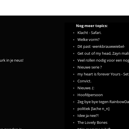
Nog meer topics:
Klacht - Safari.
Welke vorm?
Dit past -wenkbrauwwiebel-
Get out of my head, Zayn mali
urk in je neus!
Veel rollen nodig voor een no
Nieuwe serie ?
my heart is forever Yours - Se
Convict.
Nieuwe. (:
Hoofdpersoon
Zeg bye bye tegen RainbowDay 
politiek [lache n_n]
Idee ja nee?!
The Lovely Bones