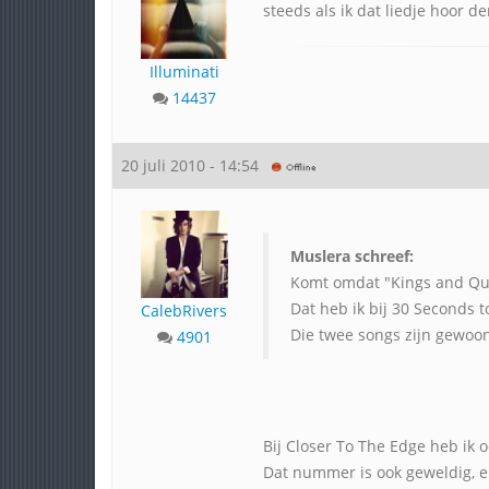
steeds als ik dat liedje hoor d
Illuminati
14437
20 juli 2010 - 14:54
Muslera schreef:
Komt omdat "Kings and Que
Dat heb ik bij 30 Seconds t
CalebRivers
Die twee songs zijn gewo
4901
Bij Closer To The Edge heb ik 
Dat nummer is ook geweldig, ei