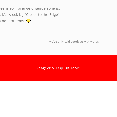
ens zo'n overweldigende song is.
o Mars ook bij "Closer to the Edge".
on net anthems
we've only said goodbye with words