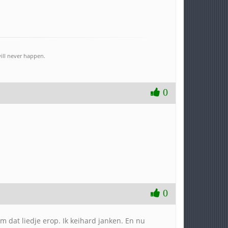
ill never happen.
0
0
am dat liedje erop. Ik keihard janken. En nu