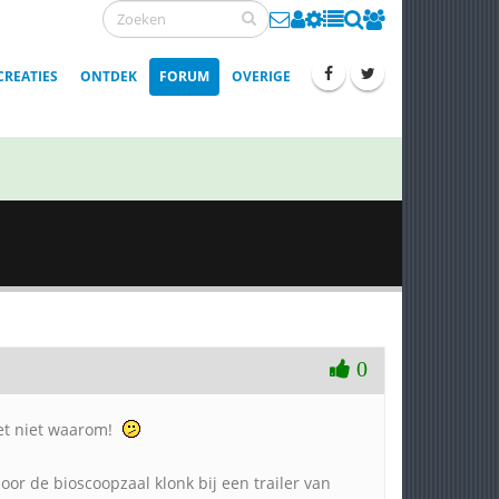
CREATIES
ONTDEK
FORUM
OVERIGE
0
et niet waarom!
or de bioscoopzaal klonk bij een trailer van