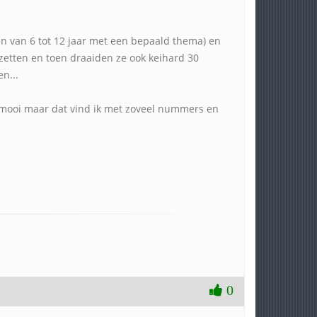
n van 6 tot 12 jaar met een bepaald thema) en
r zetten en toen draaiden ze ook keihard 30
n...
m mooi maar dat vind ik met zoveel nummers en
0