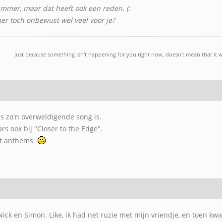
mmer, maar dat heeft ook een reden. (:
r toch onbewust wel veel voor je?
Just because something isn't happening for you right now, doesn't mean that it w
 zo'n overweldigende song is.
rs ook bij "Closer to the Edge".
et anthems
Nick en Simon. Like, ik had net ruzie met mijn vriendje, en toen kw