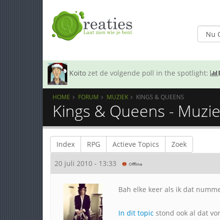
Koito
zet de volgende poll in the spotlight:
HOME
FORUM
MUZIEK
KINGS & QUEENS
Kings & Queens - Muzi
Index
RPG
Actieve Topics
Zoek
20 juli 2010 - 13:33
Bah elke keer als ik dat numm
In dit topic
stond ook al dat vo