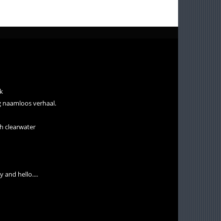
k
g naamloos verhaal.
th clearwater
and hello....