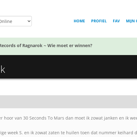
HOME
PROFIEL
FAV
MIJN 
Records of Ragnarok ~ Wie moet er winnen?
ek
er hoor van 30 Seconds To Mars dan moet ik zowat janken en ik we
rige week S. en ik zowat zaten te huilen toen dat nummer keihard do