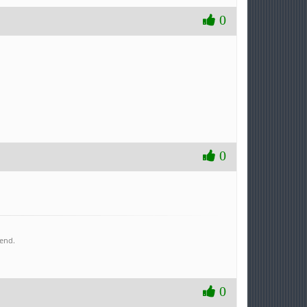
0
0
 end.
0