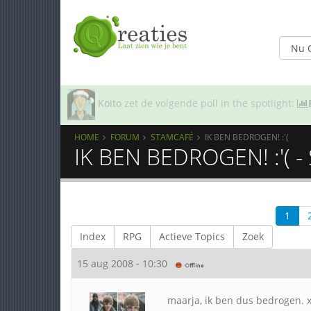
Koito
zet de volgende poll in the spotlight:
HOME
FORUM
STAMCAFÉ
IK BEN BEDROGEN! :'(
IK BEN BEDROGEN! :'( -
1
Index
RPG
Actieve Topics
Zoek
15 aug 2008 - 10:30
maarja, ik ben dus bedrogen. x