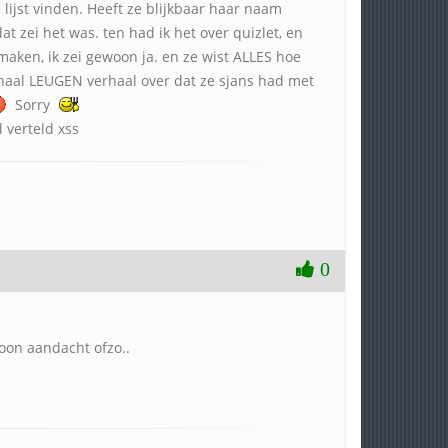
 lijst vinden. Heeft ze blijkbaar haar naam
 zei het was. ten had ik het over quizlet, en
maken, ik zei gewoon ja. en ze wist ALLES hoe
erhaal LEUGEN verhaal over dat ze sjans had met
Sorry
 verteld xss
0
woon aandacht ofzo..