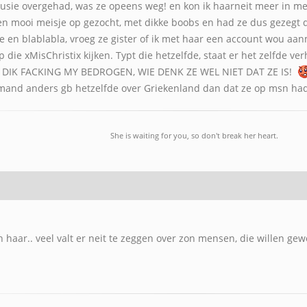
e rusie overgehad, was ze opeens weg! en kon ik haarneit meer in me
en mooi meisje op gezocht, met dikke boobs en had ze dus gezegt dat
te en blablabla, vroeg ze gister of ik met haar een account wou aan
p die xMisChristix kijken. Typt die hetzelfde, staat er het zelfde v
 DIK FACKING MY BEDROGEN, WIE DENK ZE WEL NIET DAT ZE IS!
iemand anders gb hetzelfde over Griekenland dan dat ze op msn had
She is waiting for you, so don't break her heart.
 haar.. veel valt er neit te zeggen over zon mensen, die willen ge