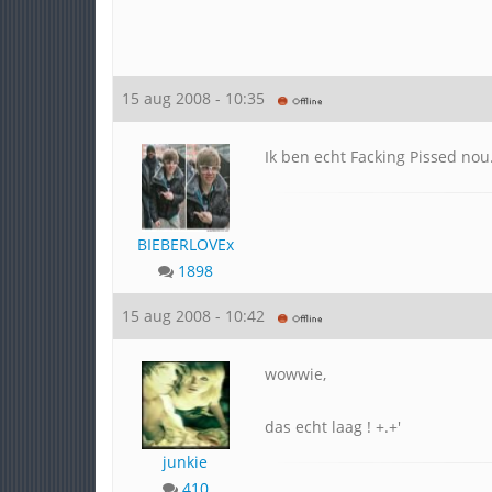
15 aug 2008 - 10:35
Ik ben echt Facking Pissed nou
BIEBERLOVEx
1898
15 aug 2008 - 10:42
wowwie,
das echt laag ! +.+'
junkie
410