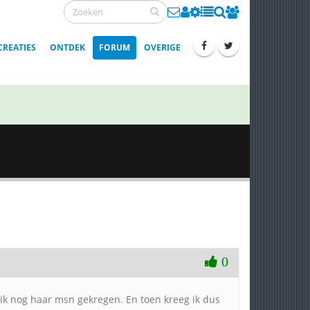
CREATIES
ONTDEK
FORUM
OVERIGE
0
d ik nog haar msn gekregen. En toen kreeg ik dus