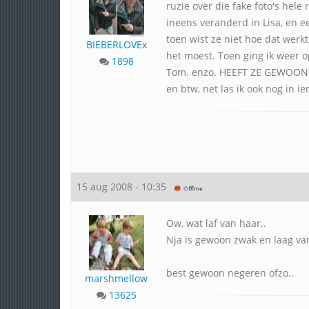
ruzie over die fake foto's hel
ineens veranderd in Lisa, en e
toen wist ze niet hoe dat werk
BIEBERLOVEx
het moest. Toen ging ik weer o
1898
Tom. enzo. HEEFT ZE GEWOON
en btw, net las ik ook nog in 
15 aug 2008 - 10:35
Ow, wat laf van haar..
Nja is gewoon zwak en laag van
best gewoon negeren ofzo..
marshmellow
13625