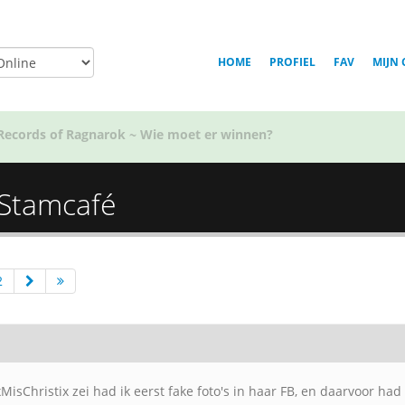
HOME
PROFIEL
FAV
MIJN 
Voor welk team in Golden Kamuy ben jij?
 Stamcafé
2
MisChristix zei had ik eerst fake foto's in haar FB, en daarvoor ha