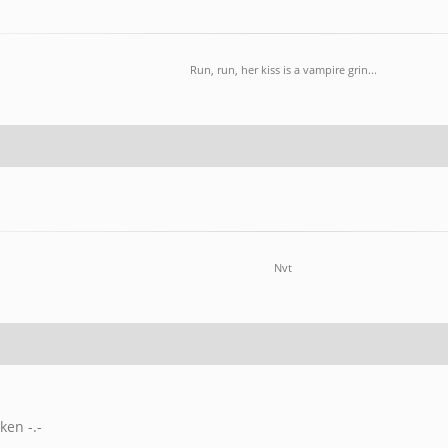
Run, run, her kiss is a vampire grin...
Nvt
en -.-