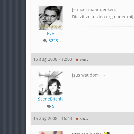
Je moet maar denken:
Die zit zo te zien erg onder mi
Eve
6228
15 aug 2008 - 12:03
jsus wat dom ¬¬
SceneBitchh
9
15 aug 2008 - 16:43