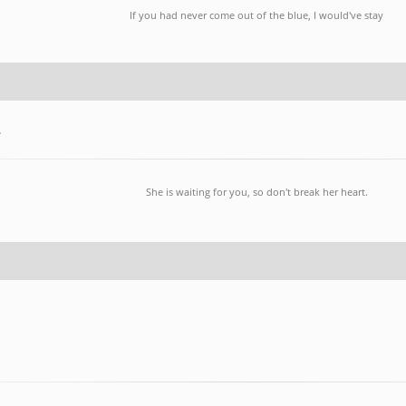
If you had never come out of the blue, I would've stay
.
She is waiting for you, so don't break her heart.