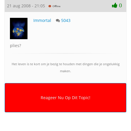
0
21 aug 2008 - 21:05
Immortal
5043
plies?
Het leven is te kort om je bezig te houden met dingen die je ongelukkig
maken.