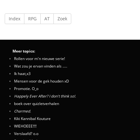
Index
RPG
AT
Zoek
Meer topics:
Rollen voor m'n nieuwe serie!
Wat zou je ervan vinden als .....
Ik haat,x3
Mensen voor de gek houden xD
Promotie. O_o
Happely Ever After? I don't think so!.
boek over quizletverhalen
Charmed.
Kiki Kannibal Kouture
WIEHOEEE!!!!
Verslaafd? o.o