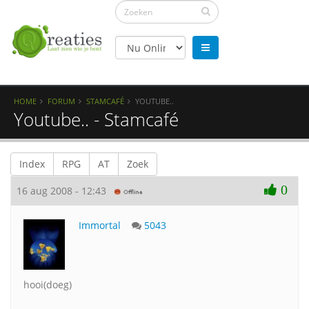
HOME
FORUM
STAMCAFÉ
YOUTUBE..
Youtube.. - Stamcafé
Index
RPG
AT
Zoek
0
16 aug 2008 - 12:43
Immortal
5043
hooi(doeg)