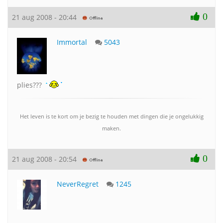
0
21 aug 2008 - 20:44
Immortal
5043
plies???
Het leven is te kort om je bezig te houden met dingen die je ongelukkig
maken.
0
21 aug 2008 - 20:54
NeverRegret
1245