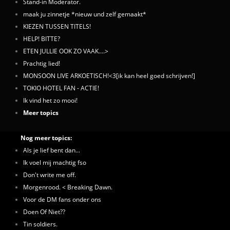
Stand-in Moderator.
maak ju zinnetje *nieuw und zelf gemaakt*
KIEZEN TUSSEN TITELS!
HELP! BITTE?
ETEN JULLIE OOK ZO VAAK....>
Prachtig lied!
MONSOON LIVE ARKOETISCH!<3[ik kan heel goed schrijven!]
TOKIO HOTEL FAN - ACTIE!
Ik vind het zo mooi!
Meer topics
Nog meer topics:
Als je lief bent dan...
Ik voel mij machtig fso
Don't write me off.
Morgenrood. < Breaking Dawn.
Voor de DM fans onder ons
Doen Of Niet??
Tin soldiers.