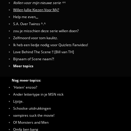
Rollen voor mijn nieuwe serie ^^
Willen Jullie Kiezen Voor Mij?
Help me even,,,
S.A. Over Twinss ^.^
zou je misschien deze serie willen doen?
Zelfmoord voor tom kaulitz.
Ik heb een liedje nodig voor Quizlets Fanvideo!
Love Behind The Scene !! [Bill van TH]
Bijnaam of Scene naam?!
Meer topics
Nog meer topics:
'Haten' enzoo?
Ander lettertype in je MSN nick
Lijstje.
Schoolse uitdrukkingen
vampires suck the movie!
Of Monsters and Men
Omfg ben bang