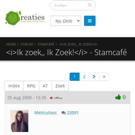
HOME
FORUM
STAMCAFÉ
<I>IK ZOEK,, IK ZOEK!</I>
<i>Ik zoek,, Ik Zoek!</i> - Stamcafé
1
2
Index
RPG
AT
Zoek
0
25 aug 2008 - 15:35
Meticulous
22091