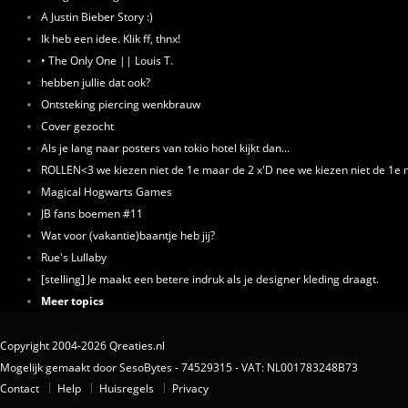
A Justin Bieber Story :)
Ik heb een idee. Klik ff, thnx!
• The Only One || Louis T.
hebben jullie dat ook?
Ontsteking piercing wenkbrauw
Cover gezocht
Als je lang naar posters van tokio hotel kijkt dan...
ROLLEN<3 we kiezen niet de 1e maar de 2 x'D nee we kiezen niet de 1e 
Magical Hogwarts Games
JB fans boemen #11
Wat voor (vakantie)baantje heb jij?
Rue's Lullaby
[stelling] Je maakt een betere indruk als je designer kleding draagt.
Meer topics
Copyright 2004-2026 Qreaties.nl
Mogelijk gemaakt door SesoBytes - 74529315 - VAT: NL001783248B73
Contact
Help
Huisregels
Privacy