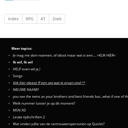
Index
RPG
AT
Zoek
Meer topics:
Je mag me dom noemen, of idioot maar wat is een.... >KLIK HIER<
Ik wil, Ik wil
HELP even wil je,!
Songs
Kijk hier please ff een zeg wat je ervan vind ^^
NIEUWE NAAM!!
you see the twins as your brothers and best friends but...what if one of t
Welk nummer luister je op dit moment?
MSN XD
Leuke tijdschriften 2
Wat vinden jullie van de vertrouwenspersonen op Quizlet?