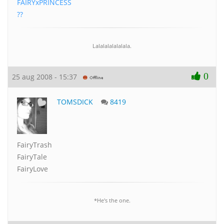
FAIRYxPRINCESS
??
Lalalalalalalala.
0
25 aug 2008 - 15:37
TOMSDICK
8419
FairyTrash
FairyTale
FairyLove
*He's the one.