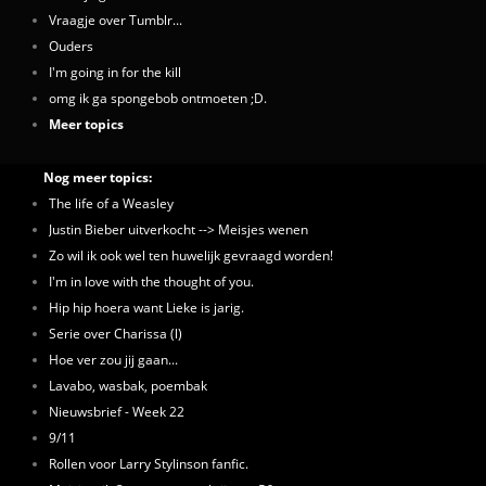
Vraagje over Tumblr...
Ouders
I'm going in for the kill
omg ik ga spongebob ontmoeten ;D.
Meer topics
Nog meer topics:
The life of a Weasley
Justin Bieber uitverkocht --> Meisjes wenen
Zo wil ik ook wel ten huwelijk gevraagd worden!
I'm in love with the thought of you.
Hip hip hoera want Lieke is jarig.
Serie over Charissa (l)
Hoe ver zou jij gaan...
Lavabo, wasbak, poembak
Nieuwsbrief - Week 22
9/11
Rollen voor Larry Stylinson fanfic.