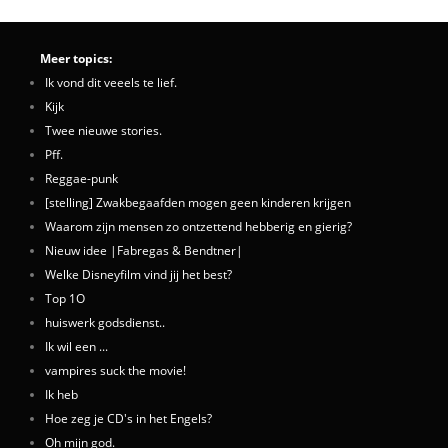
Meer topics:
Ik vond dit veeels te lief.
Kijk
Twee nieuwe stories.
Pff.
Reggae-punk
[stelling] Zwakbegaafden mogen geen kinderen krijgen
Waarom zijn mensen zo ontzettend hebberig en gierig?
Nieuw idee |Fabregas & Bendtner|
Welke Disneyfilm vind jij het best?
Top 1O
huiswerk godsdienst..
Ik wil een ...
vampires suck the movie!
Ik heb
Hoe zeg je CD's in het Engels?
Oh mijn god.