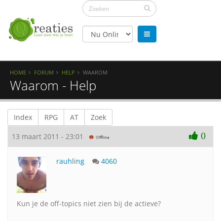
HOME
FORUM
HELP
WAAROM
Waarom - Help
Index
RPG
AT
Zoek
0
13 maart 2011 - 23:01
rauhling
4060
Kun je de off-topics niet zien bij de actieve?