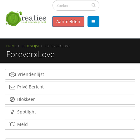
Aanmelden
HOME
LEDENLIJST
FOREVERXLOVE
ForeverxLove
Vriendenlijst
Privé Bericht
Blokkeer
Spotlight
Meld