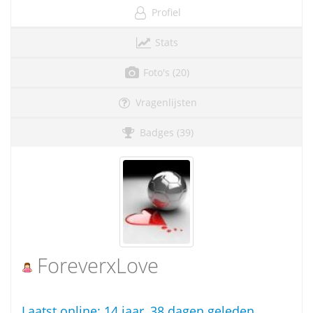
Profiel
Stats
Foto's (20)
Vragenlijsten
Badges (39)
ForeverxLove
Laatst online:
14 jaar, 38 dagen geleden