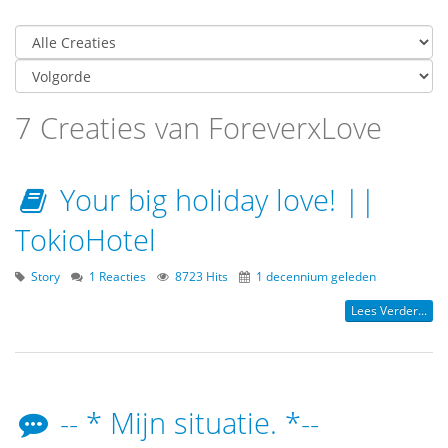
7 Creaties van ForeverxLove
Your big holiday love! ||
TokioHotel
Story
1 Reacties
8723 Hits
1 decennium geleden
Lees Verder...
-- * Mijn situatie. *--