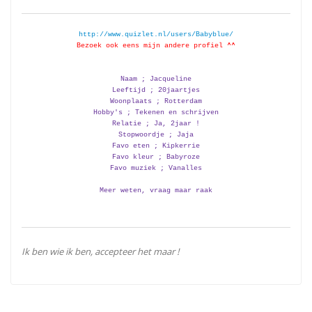
http://www.quizlet.nl/users/Babyblue/
Bezoek ook eens mijn andere profiel ^^
Naam ; Jacqueline
Leeftijd ; 20jaartjes
Woonplaats ; Rotterdam
Hobby's ; Tekenen en schrijven
Relatie ; Ja, 2jaar !
Stopwoordje ; Jaja
Favo eten ; Kipkerrie
Favo kleur ; Babyroze
Favo muziek ; Vanalles
Meer weten, vraag maar raak
Ik ben wie ik ben, accepteer het maar !