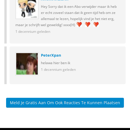
Hey Sorry dat ik een Abo verwijder maar ik heb
er echt zoveel staan dat ik geen tijd heb om ze
allemaal te lezen, hopelijk vind je het niet erg,
maar je schrijft wel geweldig! xxxx(H)
1 decennium geleden
PeterXpan
helawa hier ben ik
1 decennium geleden
Meld Je Gratis Aan Om Ook Reacties Te Kunnen Plaatsen