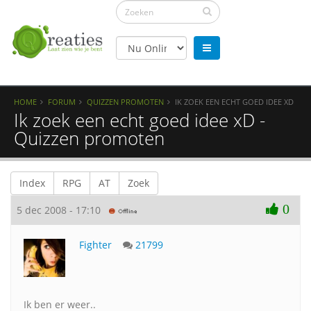
HOME
FORUM
QUIZZEN PROMOTEN
IK ZOEK EEN ECHT GOED IDEE XD
Ik zoek een echt goed idee xD -
Quizzen promoten
Index
RPG
AT
Zoek
0
5 dec 2008 - 17:10
Fighter
21799
Ik ben er weer..