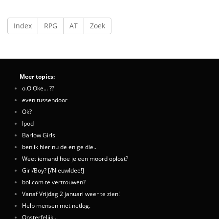
Index
RPG
AT
Zoek
Meer topics:
o.O Oke... ??
even tussendoor
Ok?
Ipod
Barlow Girls
ben ik hier nu de enige die..
Weet iemand hoe je een moord oplost?
Girl/Boy? [/NieuwIdee!]
bol.com te vertrouwen?
Vanaf Vrijdag 2 januari weer te zien!
Help mensen met netlog.
Onsterfelijk...