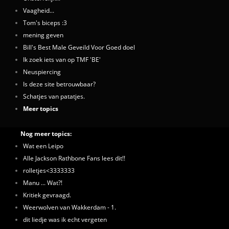
Vaagheid...
Tom's biceps :3
mening geven
Bill's Best Male Geveild Voor Goed doel
Ik zoek iets van op TMF 'BE'
Neuspiercing
Is deze site betrouwbaar?
Schatjes van patatjes.
Meer topics
Nog meer topics:
Wat een Leipo
Alle Jackson Rathbone Fans lees dit!!
rolletjes<3333333
Manu ... Wat?!
Kritiek gevraagd.
Weerwolven van Wakkerdam - 1.
dit liedje was ik echt vergeten