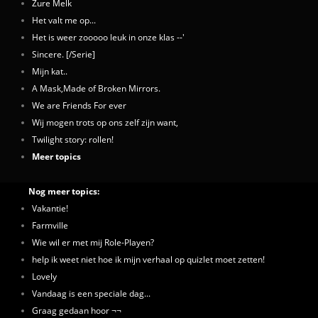
Zure Melk
Het valt me op...
Het is weer zooooo leuk in onze klas --'
Sincere. [/Serie]
Mijn kat..
A Mask,Made of Broken Mirrors.
We are Friends For ever
Wij mogen trots op ons zelf zijn want,
Twilight story: rollen!
Meer topics
Nog meer topics:
Vakantie!
Farmville
Wie wil er met mij Role-Playen?
help ik weet niet hoe ik mijn verhaal op quizlet moet zetten!
Lovely
Vandaag is een speciale dag...
Graag gedaan hoor ¬¬