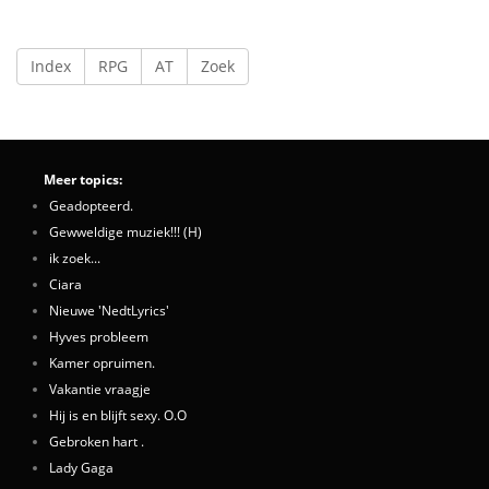
Index
RPG
AT
Zoek
Meer topics:
Geadopteerd.
Gewweldige muziek!!! (H)
ik zoek...
Ciara
Nieuwe 'NedtLyrics'
Hyves probleem
Kamer opruimen.
Vakantie vraagje
Hij is en blijft sexy. O.O
Gebroken hart .
Lady Gaga