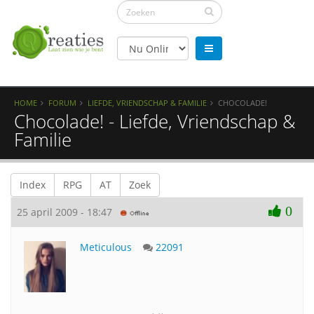
HOME
FORUM
LIEFDE, VRIENDSCHAP & FAMILIE
CHOCOLADE!
Chocolade! - Liefde, Vriendschap &
Familie
Index
RPG
AT
Zoek
0
25 april 2009 - 18:47
Meticulous
22091