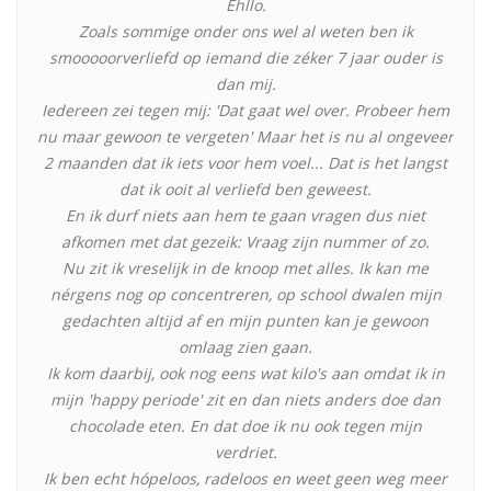
Ehllo.
Zoals sommige onder ons wel al weten ben ik
smooooorverliefd op iemand die zéker 7 jaar ouder is
dan mij.
Iedereen zei tegen mij: 'Dat gaat wel over. Probeer hem
nu maar gewoon te vergeten' Maar het is nu al ongeveer
2 maanden dat ik iets voor hem voel... Dat is het langst
dat ik ooit al verliefd ben geweest.
En ik durf niets aan hem te gaan vragen dus niet
afkomen met dat gezeik: Vraag zijn nummer of zo.
Nu zit ik vreselijk in de knoop met alles. Ik kan me
nérgens nog op concentreren, op school dwalen mijn
gedachten altijd af en mijn punten kan je gewoon
omlaag zien gaan.
Ik kom daarbij, ook nog eens wat kilo's aan omdat ik in
mijn 'happy periode' zit en dan niets anders doe dan
chocolade eten. En dat doe ik nu ook tegen mijn
verdriet.
Ik ben echt hópeloos, radeloos en weet geen weg meer