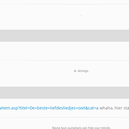
-
A. ikmisje.
witem.asp?titel=De+beste+liefdesliedjes+ooit&cat=a
whaha, hier sta
None but ourselves can free our minds.