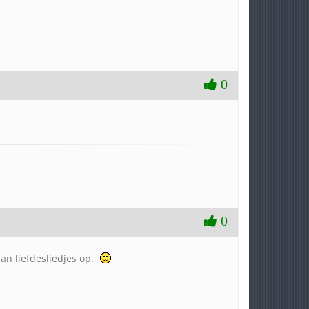
0
0
an liefdesliedjes op.