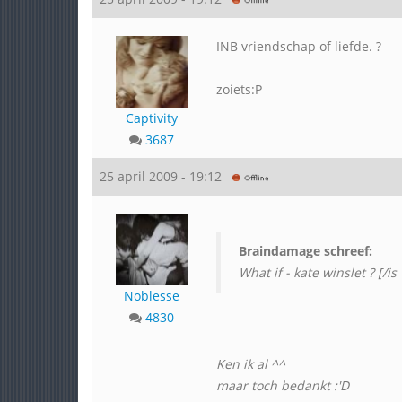
INB vriendschap of liefde. ?
zoiets:P
Captivity
3687
25 april 2009 - 19:12
Braindamage schreef:
What if - kate winslet ? [/i
Noblesse
4830
Ken ik al ^^
maar toch bedankt :'D