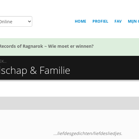
HOME
PROFIEL
FAV
MIJN 
Records of Ragnarok ~ Wie moet er winnen?
EK...
ndschap & Familie
...liefdesgedichten/liefdesliedjes.