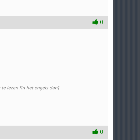
0
te lezen [in het engels dan]
0