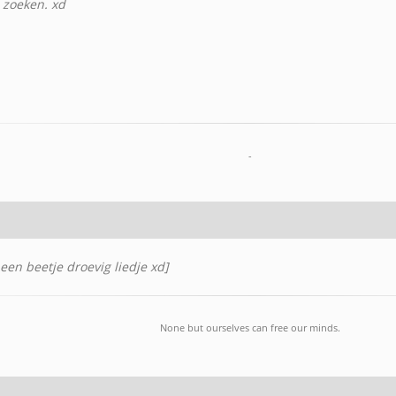
e zoeken. xd
-
l een beetje droevig liedje xd]
None but ourselves can free our minds.