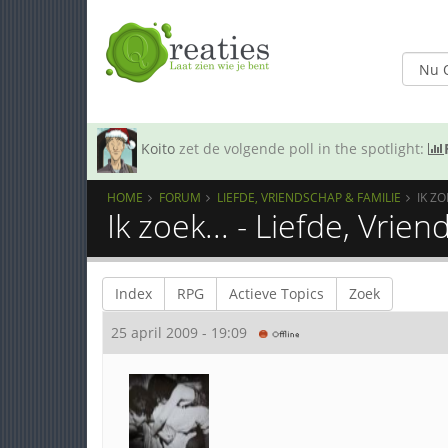
Koito
zet de volgende poll in the spotlight:
HOME
FORUM
LIEFDE, VRIENDSCHAP & FAMILIE
IK ZO
Ik zoek... - Liefde, Vrie
Index
RPG
Actieve Topics
Zoek
25 april 2009 - 19:09