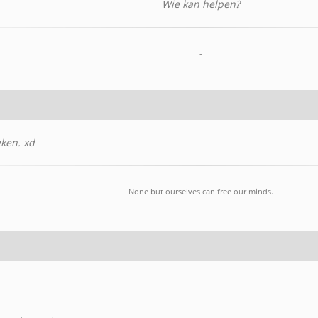
Wie kan helpen?
-
eken. xd
None but ourselves can free our minds.