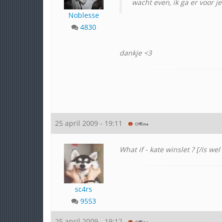
wacht even, ik ga er voor j
Noblesse
4830
dankje <3
25 april 2009 - 19:11
What if - kate winslet ? [/is we
sc4rs
9553
25 april 2009 - 19:12