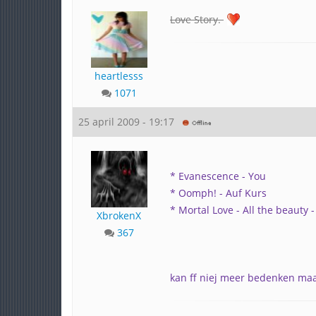
Love Story.
heartlesss
1071
25 april 2009 - 19:17
* Evanescence - You
* Oomph! - Auf Kurs
* Mortal Love - All the beauty 
XbrokenX
367
kan ff niej meer bedenken ma