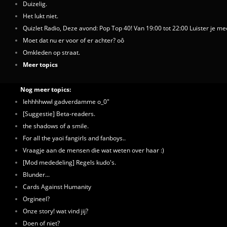
Duizelig.
Het lukt niet.
Quizlet Radio, Deze avond: Pop Top 40! Van 19:00 tot 22:00 Luister je me
Moet dat nu er voor of er achter? oô
Omkleden op straat.
Meer topics
Nog meer topics:
Iehhhhwwl gadverdamme o_0"
[Suggestie] Beta-readers.
the shadows of a smile.
For all the yaoi fangirls and fanboys..
Vraagje aan de mensen die wat weten over haar :)
[Mod mededeling] Regels kudo's.
Blunder...
Cards Against Humanity
Orgineel?
Onze story! wat vind jij?
Doen of niet?