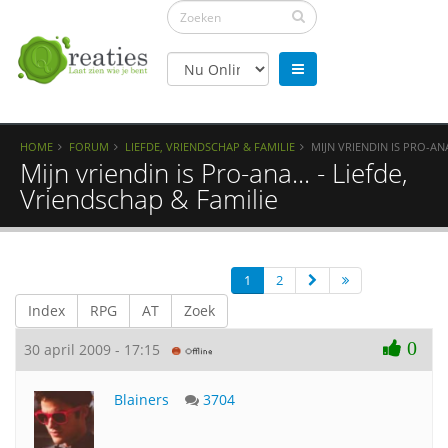
HOME
FORUM
LIEFDE, VRIENDSCHAP & FAMILIE
MIJN VRIENDIN IS PRO-ANA
Mijn vriendin is Pro-ana... - Liefde,
Vriendschap & Familie
1
2
Index
RPG
AT
Zoek
0
30 april 2009 - 17:15
Blainers
3704