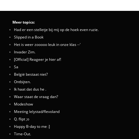
Meer topics:
Had er een stelletje bij mij op de hoek even ruzie.
Slipped in a Book
Het is weer zooooo leuk in onze klas --'
Invader Zim.
[Official] Reageer je hier af!
Sa
België bestaat niet?
Ontbijten.
Ik haat dat dus he .
Waar staat de vraag dan?
Modeshow
Meeting lelystad/flevoland
Q. flipt ;o
Happy B-day to me :]
Time-Out.