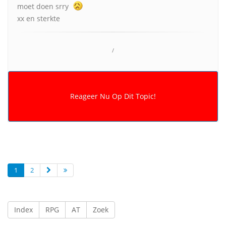
moet doen srry
xx en sterkte
/
1
2
Index
RPG
AT
Zoek