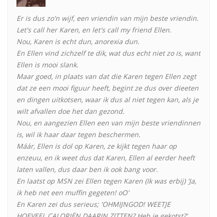
Er is dus zo'n wijf, een vriendin van mijn beste vriendin.
Let's call her Karen, en let's call my friend Ellen.
Nou, Karen is echt dun, anorexia dun.
En Ellen vind zichzelf te dik, wat dus echt niet zo is, want
Ellen is mooi slank.
Maar goed, in plaats van dat die Karen tegen Ellen zegt
dat ze een mooi figuur heeft, begint ze dus over dieeten
en dingen uitkotsen, waar ik dus al niet tegen kan, als je
wilt afvallen doe het dan gezond.
Nou, en aangezien Ellen een van mijn beste vriendinnen
is, wil ik haar daar tegen beschermen.
Máár, Ellen is dol op Karen, ze kijkt tegen haar op
enzeuu, en ik weet dus dat Karen, Ellen al eerder heeft
laten vallen, dus daar ben ik ook bang voor.
En laatst op MSN zei Ellen tegen Karen (Ik was erbij) 'Ja,
ik heb net een muffin gegeten! oO'
En Karen zei dus serieus; 'OHMIJNGOD! WEETJE
HOEVEEL CALORIËN DAARIN ZITTEN? Heb je gekotst?'