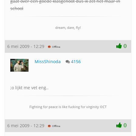
gaat over een goede klasgenoot dus ik zet het maar in
school
dream, dare, fly!
0
6 mei 2009 - 12:29
MissShinoda
4156
;o lijkt me vet eng..
Fighting for peace is like fucking for virginity ©CT
0
6 mei 2009 - 12:29