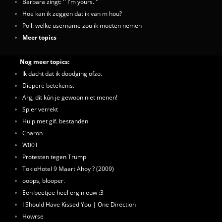
Barbara zingt: '' I'm yours. ''
Hoe kan ik zeggen dat ik van m hou?
Poll: welke username zou ik moeten nemen
Meer topics
Nog meer topics:
Ik dacht dat ik doodging ofzo.
Diepere betekenis.
Arg, dit kún je gewoon niet menen!
Spier verrekt
Hulp met gif. bestanden
Charon
W00T
Protesten tegen Trump
TokioHotel 9 Maart Ahoy ? (2009)
ooops, blooper.
Een beetjee heel erg nieuw :3
I Should Have Kissed You | One Direction
Howrse