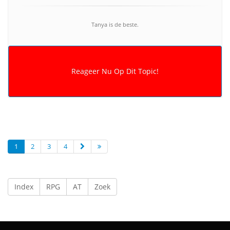
Tanya is de beste.
1
2
3
4
Index
RPG
AT
Zoek