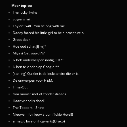
Meer topics:
The lucky Twins
volgens mij..
Taylor Swift - You belong with me
Daddy forced his little girl to be a prostitute ö
Groot doek
Hoe oud schat jij mij?
Miyavi Getrouwd ???
Ik heb onderwerpen nodig, CB !!!
Ik ben te vinden op Google ^^
[stelling] Quizlet is de leukste site die er is.
De ontwerpen voor H&M.
Time-Out.
tom mooier met of zonder dreads
Haar vriend is dood!
The Toppers - Shine
Nieuwe info nieuw album Tokio Hotel!!
a magic love on hogwarts(Draco)