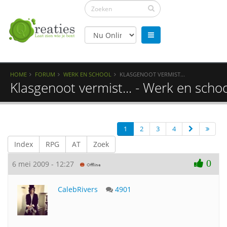
HOME
FORUM
WERK EN SCHOOL
KLASGENOOT VERMIST...
Klasgenoot vermist... - Werk en scho
1
2
3
4
Index
RPG
AT
Zoek
0
6 mei 2009 - 12:27
CalebRivers
4901