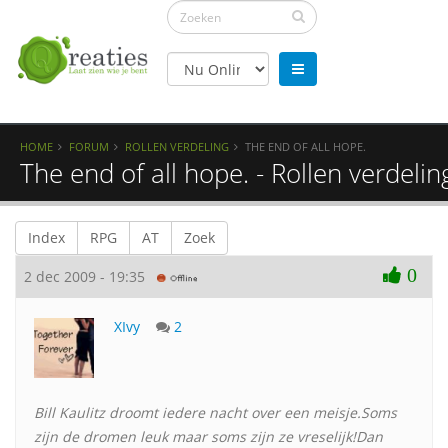
HOME
FORUM
ROLLEN VERDELING
THE END OF ALL HOPE.
The end of all hope. - Rollen verdelin
Index
RPG
AT
Zoek
0
2 dec 2009 - 19:35
XIvy
2
Bill Kaulitz droomt iedere nacht over een meisje.Soms
zijn de dromen leuk maar soms zijn ze vreselijk!Dan