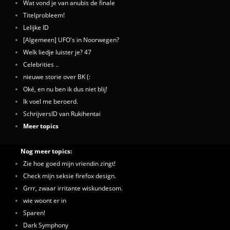
Wat vond je van anubis de finale
Titelprobleem!
Lelijke ID
[Algemeen] UFO's in Noorwegen?
Welk liedje luister je? 47
Celebrities ..
nieuwe storie over BK (:
Oké, en nu ben ik dus niet blij!
Ik voel me beroerd.
SchrijversID van Rukihentai
Meer topics
Nog meer topics:
Zie hoe goed mijn vriendin zingt!
Check mijn seksie firefox design.
Grrr, zwaar irritante wiskundesom.
wie woont er in
Sparen!
Dark Symphony