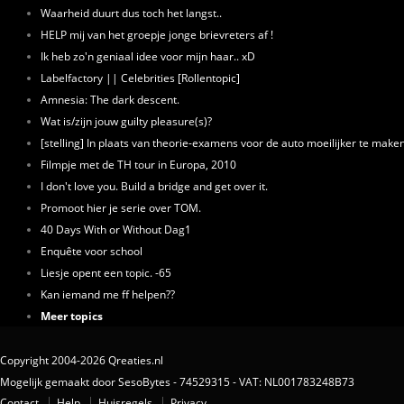
Waarheid duurt dus toch het langst..
HELP mij van het groepje jonge brievreters af !
Ik heb zo'n geniaal idee voor mijn haar.. xD
Labelfactory || Celebrities [Rollentopic]
Amnesia: The dark descent.
Wat is/zijn jouw guilty pleasure(s)?
[stelling] In plaats van theorie-examens voor de auto moeilijker te mak
Filmpje met de TH tour in Europa, 2010
I don't love you. Build a bridge and get over it.
Promoot hier je serie over TOM.
40 Days With or Without Dag1
Enquête voor school
Liesje opent een topic. -65
Kan iemand me ff helpen??
Meer topics
Copyright 2004-2026 Qreaties.nl
Mogelijk gemaakt door SesoBytes - 74529315 - VAT: NL001783248B73
Contact
Help
Huisregels
Privacy