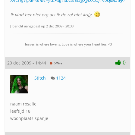
X4Cr9jWJXe43nBc*yGIPxg7xovbfElEgXgU7b5j140GJB0lwyTlaDP
Ik vind het niet erg als ik de rol niet krijg.
[ bericht aangepast op 2 dec 2009 - 20:38 ]
Heaven is where love is. Love is where your heart lies. <3
0
20 dec 2009 - 14:44
Stitch
1124
naam rosalie
leeftijd 18
woonplaats spanje