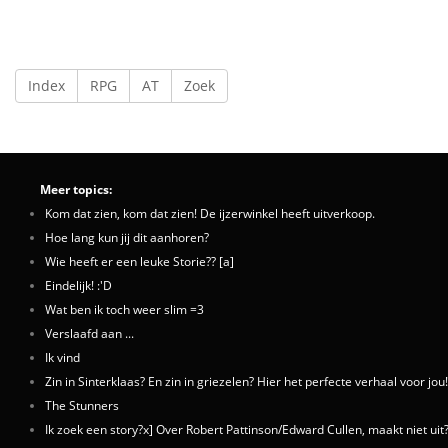
Index
RPG
AT
Zoek
Meer topics:
Kom dat zien, kom dat zien! De ijzerwinkel heeft uitverkoop.
Hoe lang kun jij dit aanhoren?
Wie heeft er een leuke Storie?? [a]
Eindelijk! :'D
Wat ben ik toch weer slim =3
Verslaafd aan ...
Ik vind
Zin in Sinterklaas? En zin in griezelen? Hier het perfecte verhaal voor jou!
The Stunners
Ik zoek een story?x] Over Robert Pattinson/Edward Cullen, maakt niet uit