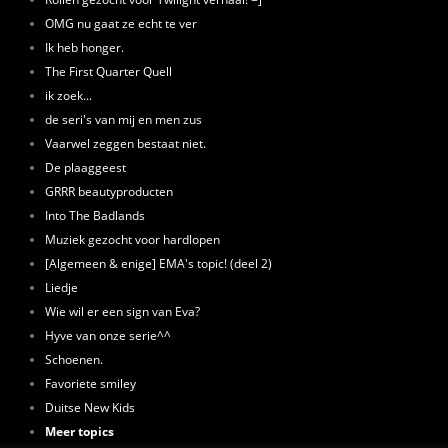
OMG nu gaat ze echt te ver
Ik heb honger.
The First Quarter Quell
ik zoek...
de seri's van mij en men zus
Vaarwel zeggen bestaat niet.
De plaaggeest
GRRR beautyproducten
Into The Badlands
Muziek gezocht voor hardlopen
[Algemeen & enige] EMA's topic! (deel 2)
Liedje
Wie wil er een sign van Eva?
Hyve van onze serie^^
Schoenen.
Favoriete smiley
Duitse New Kids
Meer topics