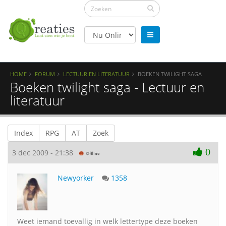
HOME
FORUM
LECTUUR EN LITERATUUR
BOEKEN TWILIGHT SAGA
Boeken twilight saga - Lectuur en
literatuur
Index
RPG
AT
Zoek
0
3 dec 2009 - 21:38
Newyorker
1358
Weet iemand toevallig in welk lettertype deze boeken