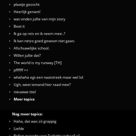
plaatje gezocht
Heerlijk genant!
wat vinden jullie van mijn story
Beat it
Ik ga op reis en ik neem mee..?
Ik kan netzo goed gewoon niet gaan.
Afschuwelijke school.
Willen jullie dat?
The world is my runway [TH]
pffffff ><
whahaha egt een naaistreek maar wel lol
Ugh, weet iemand hier raad mee?
nieuwwe titel
Meer topics
Nog meer topics:
Haha, dat was zó grappig
Liefde
Rollen gezocht voor Twilight verhaal! =]