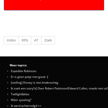
Index
RPG
AT
Zoek
Meer topics:
Expeditie Robinson.
Er is geen potje met goud. :[
[stelling] Disney is niet kinderachtig
Ik zoek een story?x] Over Robert Pattinson/Edward Cullen, maakt niet uit
Twillight&klas
Wéér spoeling?
Ik werd achtervolgd ><