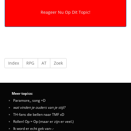
Index
RPG
AT
Zoek
Meer topics:
Paramore,, song =D
wat vinden je ouders van je stijl?
TH-fans die bellen naar TMF xD
Rollen! Op = Op (maar er zijn er veel.)
Ik word er echt gek van-.-