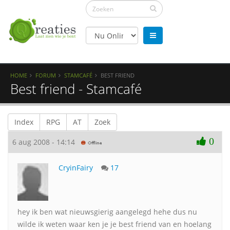
HOME
FORUM
STAMCAFÉ
BEST FRIEND
Best friend - Stamcafé
Index
RPG
AT
Zoek
0
6 aug 2008 - 14:14
CryinFairy
17
hey ik ben wat nieuwsgierig aangelegd hehe dus nu
wilde ik weten waar ken je je best friend van en hoelang