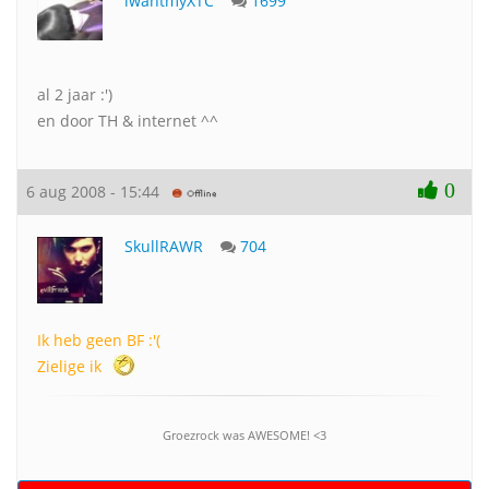
iwantmyXTC
1699
al 2 jaar :')
en door TH & internet ^^
0
6 aug 2008 - 15:44
SkullRAWR
704
Ik heb geen BF :'(
Zielige ik
Groezrock was AWESOME! <3