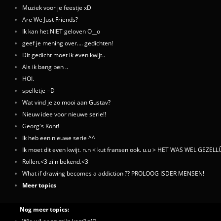
Muziek voor je feestje xD
Are We Just Friends?
Ik kan het NIET geloven O__o
geef je mening over.... gedichten!
Dit gedicht moet ik even kwijt..
Als ik bang ben ..
HOI.
spelletje =D
Wat vind je zo mooi aan Gustav?
Nieuw idee voor nieuwe serie!!
Georg's Kont!
Ik heb een nieuwe serie ^^
Ik moet dit even kwijt. n.n < kut fransen ook. u.u > HET WAS WEL GEZEL
Rollen.<3 zijn bekend.<3
What if drawing becomes a addiction ?? PROLOOG ISDER MENSEN!
Meer topics
Nog meer topics: