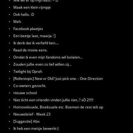
Wie wil er op mijn kast? ='D
Maak een klein rijmpje
Ook hallo. :D
Meh.
Facebook plaatjes
Een beetje laat, maarja :']
Ik denk dat ik verliefd ben....
Raad de movie eens.
Omdat ik even mijn fandoms wil loslaten…
Zouden jullie even zo lief willen zij...
Twilight bij Oprah
[Rollentopic] New or Old? Just pick one. - One Direction
Co-owners gezocht.
nieuwe school
Niet écht een vriendin vinden jullie niet..? xÓ 2!!!!!
Homoseksuele, Biseksuele etc. Boemen de rest telt op
Nieuwsbrief - Week 23
[Suggestie] Abo
Ik heb een meisje bewerkt (: