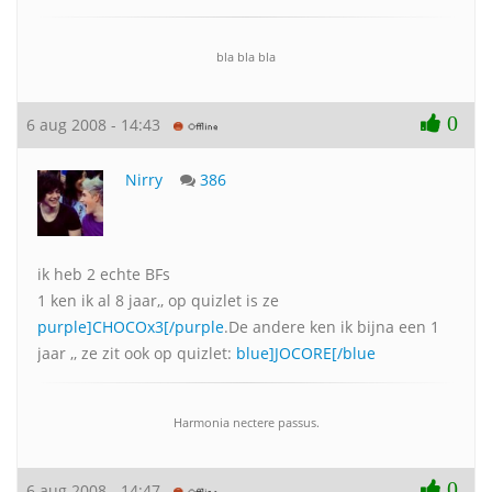
bla bla bla
0
6 aug 2008 - 14:43
Nirry
386
ik heb 2 echte BFs
1 ken ik al 8 jaar,, op quizlet is ze
purple]CHOCOx3[/purple
.De andere ken ik bijna een 1
jaar ,, ze zit ook op quizlet:
blue]JOCORE[/blue
Harmonia nectere passus.
0
6 aug 2008 - 14:47