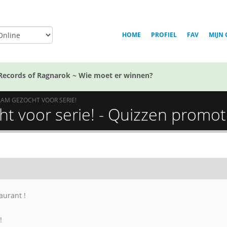
HOME
PROFIEL
FAV
MIJN 
Records of Ragnarok ~ Wie moet er winnen?
AM GEZOCHT VOOR SERIE!
t voor serie! - Quizzen promo
aurant !
!