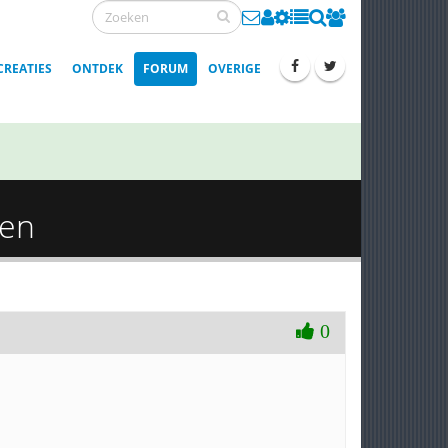
CREATIES
ONTDEK
FORUM
OVERIGE
ten
0