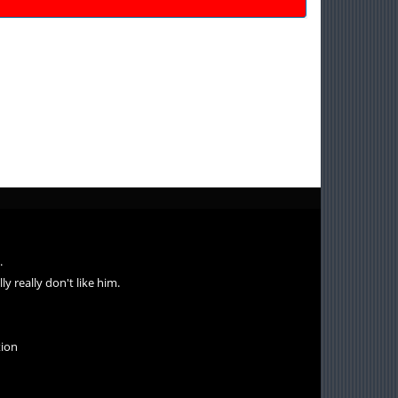
.
ly really don't like him.
tion