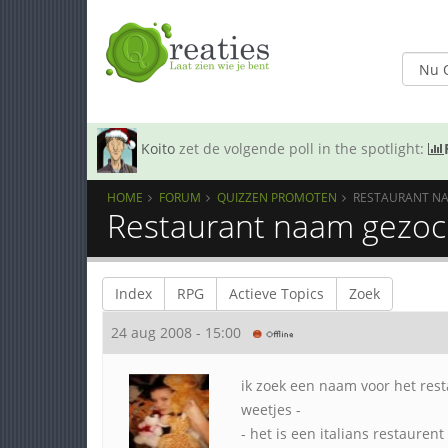
Koito
zet de volgende poll in the spotlight:
HOME
FORUM
QUIZZEN PROMOTEN
RESTAURANT NA
Restaurant naam gezoch
Index
RPG
Actieve Topics
Zoek
24 aug 2008 - 15:00
ik zoek een naam voor het rest
weetjes -
- het is een italians restaurent 