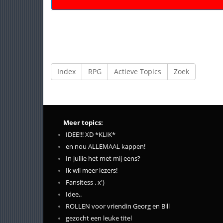
Index
RPG
Actieve Topics
Zoek
Meer topics:
IDEE!!! XD *KLIK*
en nou ALLEMAAL kappen!
In jullie het met mij eens?
Ik wil meer lezers!
Fansitess . x')
Idee,.
ROLLEN voor vriendin Georg en Bill
gezocht een leuke titel