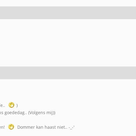
fe..
)
ns goededag.. (Volgens mij))
en!
Dommer kan haast niet.. -_-'