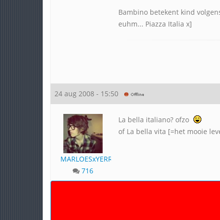
Bambino betekent kind volgen
euhm... Piazza Italia x]
24 aug 2008 - 15:50
La bella italiano? ofzo
of La bella vita [=het mooie lev
MARLOESxYERR
716