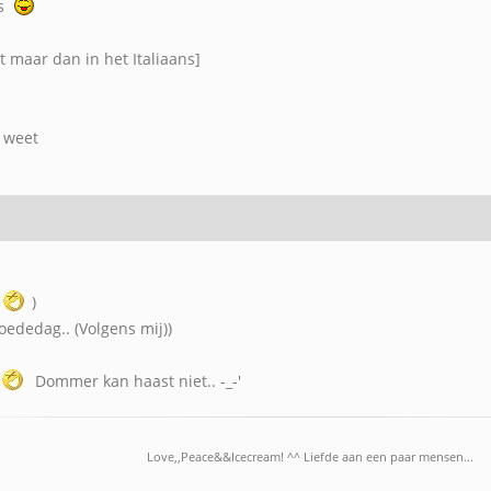
ss
 maar dan in het Italiaans]
r weet
)
goededag.. (Volgens mij))
Dommer kan haast niet.. -_-'
Love,,Peace&&Icecream! ^^ Liefde aan een paar mensen...