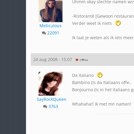
Uhmm okay slechte namen w
-Ristoranté [Gewoon restaurant
Verder weet ik niets
Meticulous
22091
Ik laat je weten als ik iets mee
24 aug 2008 - 15:07
Da Italiano
Bambino (Is da Italiaans offe..
Bonjourno (Is in het Italiaans 
SayRockQueen
Whahaha!! Ik met mn namen!
3763