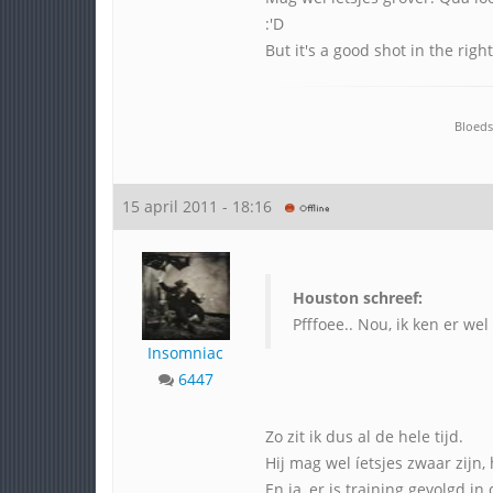
:'D
But it's a good shot in the righ
Bloeds
15 april 2011 - 18:16
Houston schreef:
Pfffoee.. Nou, ik ken er we
Insomniac
6447
Zo zit ik dus al de hele tijd.
Hij mag wel íetsjes zwaar zijn,
En ja, er is training gevolgd i