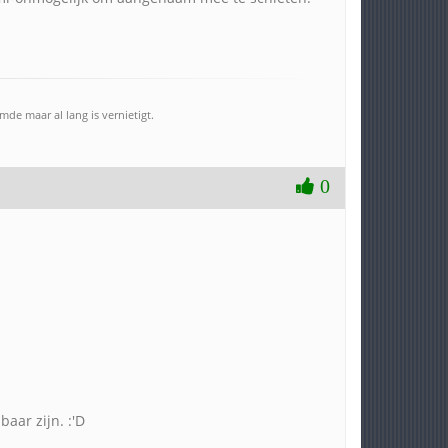
e maar al lang is vernietigt.
0
aar zijn. :'D