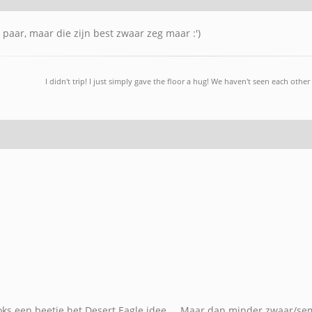
n paar, maar die zijn best zwaar zeg maar :')
I didn't trip! I just simply gave the floor a hug! We haven't seen each other 
ooks een beetje het Desert Eagle idee ... Maar dan minder zwaar/