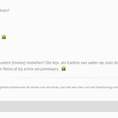
chien?
.
 oudere [mooie] modellen? Die bijv. als traditie van vader op zoon 
n films) of bij echte verzamelaars.
petters besmeuren de muren van de ruïnes, van iets wat men ooit een beschaving noemd