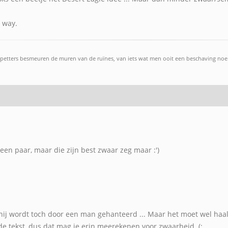
t way.
petters besmeuren de muren van de ruïnes, van iets wat men ooit een beschaving noemd
l een paar, maar die zijn best zwaar zeg maar :')
 hij wordt toch door een man gehanteerd ... Maar het moet wel haalb
n de tekst, dus dat mag je erin meerekenen voor zwaarheid. (: