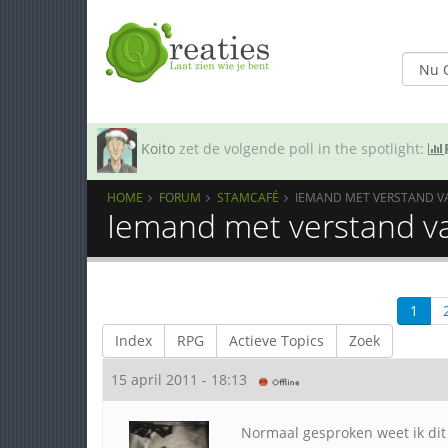
Koito
zet de volgende poll in the spotlight:
HOME
FORUM
STAMCAFÉ
IEMAND MET VERSTAND V
Iemand met verstand v
1
Index
RPG
Actieve Topics
Zoek
15 april 2011 - 18:13
Normaal gesproken weet ik dit 