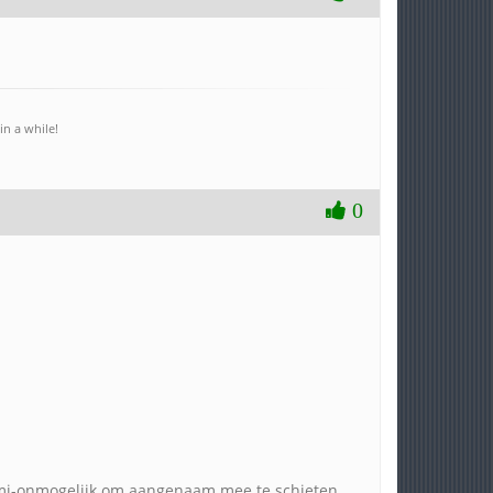
in a while!
0
semi-onmogelijk om aangenaam mee te schieten.