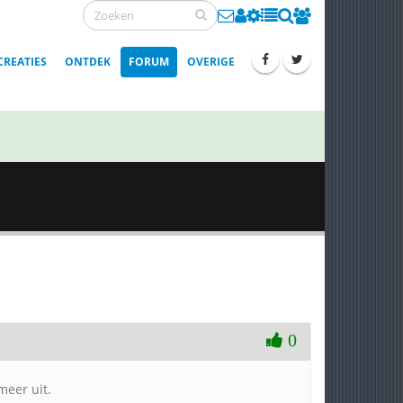
CREATIES
ONTDEK
FORUM
OVERIGE
0
meer uit.