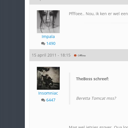
Pfffoee.. Nou, ik ken er wel ee
Impala
1490
15 april 2011 - 18:15
TheBoss schreef:
Insomniac
Beretta Tomcat mss?
6447
Mag wel ietsjes grover. Qua l