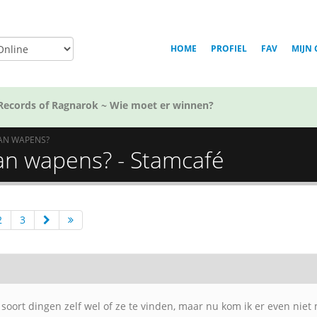
HOME
PROFIEL
FAV
MIJN 
Voor welk team in Golden Kamuy ben jij?
AN WAPENS?
an wapens? - Stamcafé
2
3
soort dingen zelf wel of ze te vinden, maar nu kom ik er even niet 