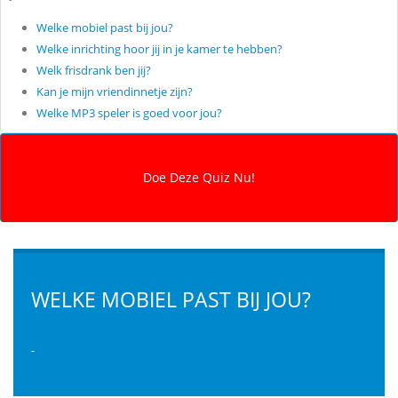
Welke mobiel past bij jou?
Welke inrichting hoor jij in je kamer te hebben?
Welk frisdrank ben jij?
Kan je mijn vriendinnetje zijn?
Welke MP3 speler is goed voor jou?
WELKE MOBIEL PAST BIJ JOU?
-