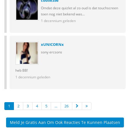
coolie356
Omdat deze quizlet al zo oud is dat touchscreen
toen nog niet bekend was...
1 decennium geleden
xUNICORNx
sony ercsons
heb BB!
1 decennium geleden
1
2
3
4
5
...
26
Meld Je Gratis Aan Om Ook Reacties Te Kunnen Plaatsen