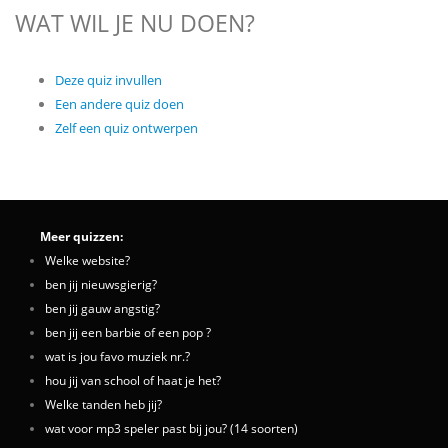
WAT WIL JE NU DOEN?
Deze quiz invullen
Een andere quiz doen
Zelf een quiz ontwerpen
Meer quizzen:
Welke website?
ben jij nieuwsgierig?
ben jij gauw angstig?
ben jij een barbie of een pop ?
wat is jou favo muziek nr.?
hou jij van school of haat je het?
Welke tanden heb jij?
wat voor mp3 speler past bij jou? (14 soorten)