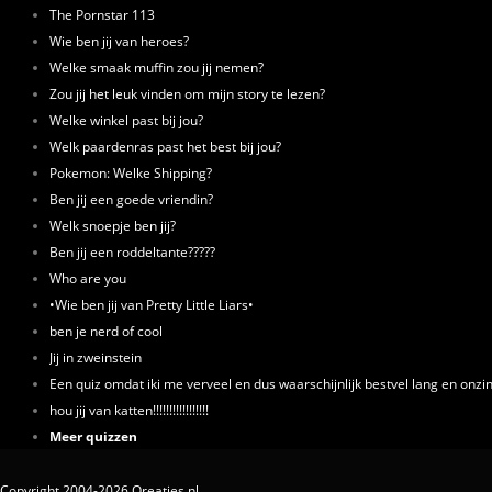
The Pornstar 113
Wie ben jij van heroes?
Welke smaak muffin zou jij nemen?
Zou jij het leuk vinden om mijn story te lezen?
Welke winkel past bij jou?
Welk paardenras past het best bij jou?
Pokemon: Welke Shipping?
Ben jij een goede vriendin?
Welk snoepje ben jij?
Ben jij een roddeltante?????
Who are you
•Wie ben jij van Pretty Little Liars•
ben je nerd of cool
Jij in zweinstein
Een quiz omdat iki me verveel en dus waarschijnlijk bestvel lang en onzi
hou jij van katten!!!!!!!!!!!!!!!!!
Meer quizzen
Copyright 2004-2026 Qreaties.nl