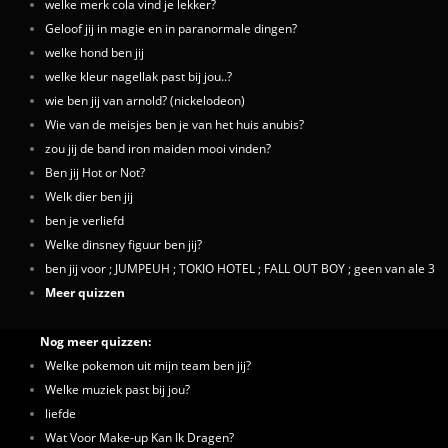
welke merk cola vind je lekker?
Geloof jij in magie en in paranormale dingen?
welke hond ben jij
welke kleur nagellak past bij jou..?
wie ben jij van arnold? (nickelodeon)
Wie van de meisjes ben je van het huis anubis?
zou jij de band iron maiden mooi vinden?
Ben jij Hot or Not?
Welk dier ben jij
ben je verliefd
Welke dinsney figuur ben jij?
ben jij voor ; JUMPEUH ; TOKIO HOTEL ; FALL OUT BOY ; geen van ale 3
Meer quizzen
Nog meer quizzen:
Welke pokemon uit mijn team ben jij?
Welke muziek past bij jou?
liefde
Wat Voor Make-up Kan Ik Dragen?