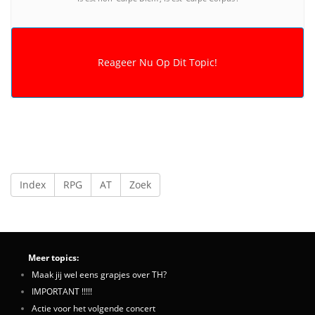
Index
RPG
AT
Zoek
Meer topics:
Maak jij wel eens grapjes over TH?
IMPORTANT !!!!!
Actie voor het volgende concert