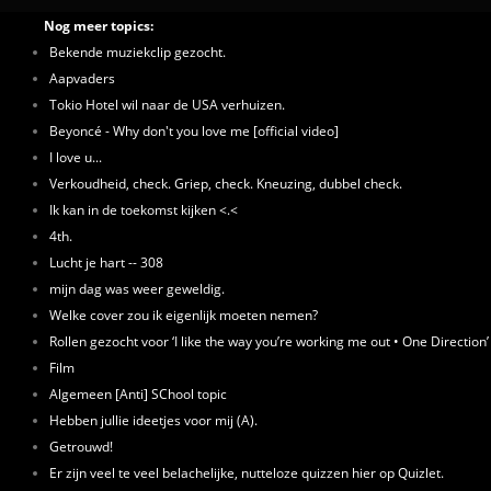
Nog meer topics:
Bekende muziekclip gezocht.
Aapvaders
Tokio Hotel wil naar de USA verhuizen.
Beyoncé - Why don't you love me [official video]
I love u...
Verkoudheid, check. Griep, check. Kneuzing, dubbel check.
Ik kan in de toekomst kijken <.<
4th.
Lucht je hart -- 308
mijn dag was weer geweldig.
Welke cover zou ik eigenlijk moeten nemen?
Rollen gezocht voor ‘I like the way you’re working me out • One Direction’
Film
Algemeen [Anti] SChool topic
Hebben jullie ideetjes voor mij (A).
Getrouwd!
Er zijn veel te veel belachelijke, nutteloze quizzen hier op Quizlet.