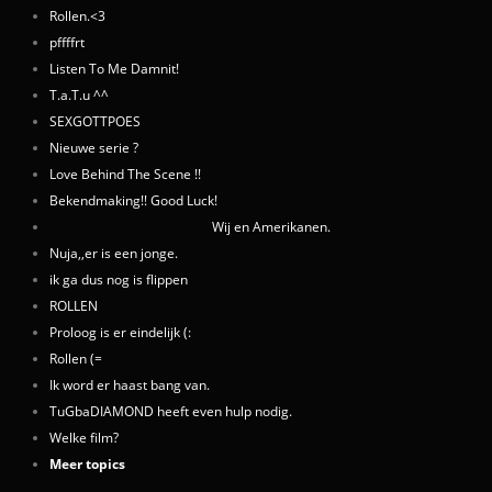
Rollen.<3
pffffrt
Listen To Me Damnit!
T.a.T.u ^^
SEXGOTTPOES
Nieuwe serie ?
Love Behind The Scene !!
Bekendmaking!! Good Luck!
Wij en Amerikanen.
Nuja,,er is een jonge.
ik ga dus nog is flippen
ROLLEN
Proloog is er eindelijk (:
Rollen (=
Ik word er haast bang van.
TuGbaDIAMOND heeft even hulp nodig.
Welke film?
Meer topics