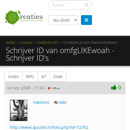
HOME
FORUM
SCHRIJVER ID'S
SCHRIJVER ID VAN OMFGLIKEWOAH
Schrijver ID van omfgLIKEwoah -
Schrijver ID's
Index
RPG
AT
Zoek
0
14 sep 2008 - 11:43
Yakshini
684
http://www.quizlet.nl/foto.php?id=72762