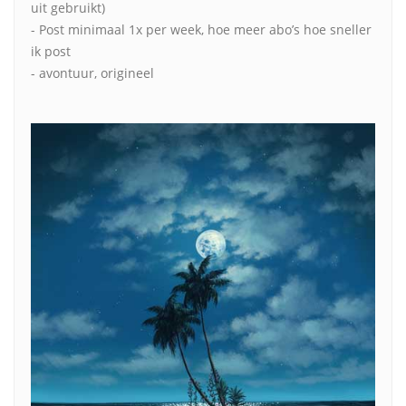
uit gebruikt)
- Post minimaal 1x per week, hoe meer abo’s hoe sneller
ik post
- avontuur, origineel