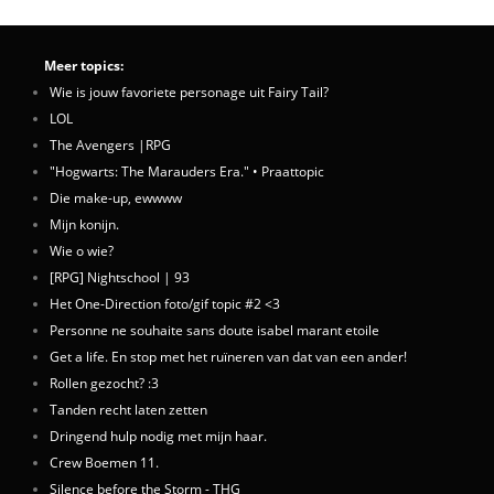
Meer topics:
Wie is jouw favoriete personage uit Fairy Tail?
LOL
The Avengers |RPG
"Hogwarts: The Marauders Era." • Praattopic
Die make-up, ewwww
Mijn konijn.
Wie o wie?
[RPG] Nightschool | 93
Het One-Direction foto/gif topic #2 <3
Personne ne souhaite sans doute isabel marant etoile
Get a life. En stop met het ruïneren van dat van een ander!
Rollen gezocht? :3
Tanden recht laten zetten
Dringend hulp nodig met mijn haar.
Crew Boemen 11.
Silence before the Storm - THG