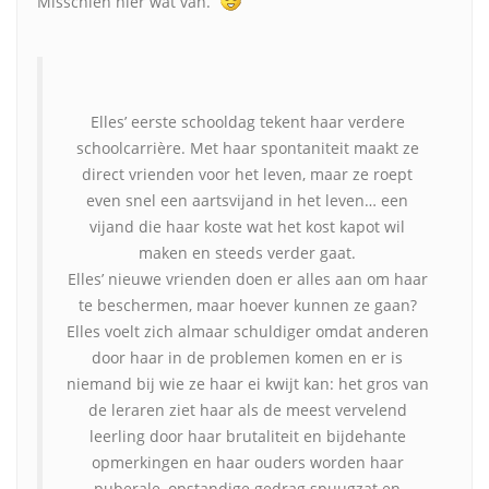
Misschien hier wat van.
Elles’ eerste schooldag tekent haar verdere
schoolcarrière. Met haar spontaniteit maakt ze
direct vrienden voor het leven, maar ze roept
even snel een aartsvijand in het leven… een
vijand die haar koste wat het kost kapot wil
maken en steeds verder gaat.
Elles’ nieuwe vrienden doen er alles aan om haar
te beschermen, maar hoever kunnen ze gaan?
Elles voelt zich almaar schuldiger omdat anderen
door haar in de problemen komen en er is
niemand bij wie ze haar ei kwijt kan: het gros van
de leraren ziet haar als de meest vervelend
leerling door haar brutaliteit en bijdehante
opmerkingen en haar ouders worden haar
puberale, opstandige gedrag spuugzat en