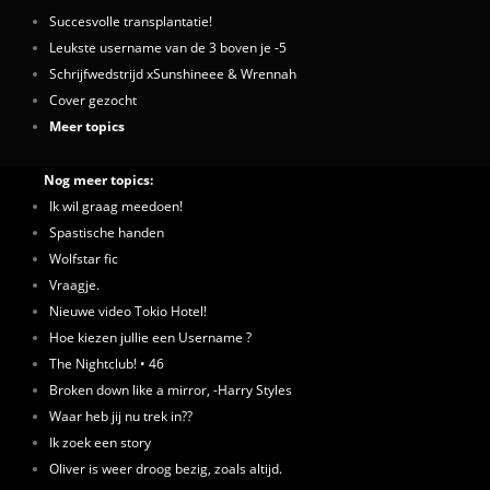
Succesvolle transplantatie!
Leukste username van de 3 boven je -5
Schrijfwedstrijd xSunshineee & Wrennah
Cover gezocht
Meer topics
Nog meer topics:
Ik wil graag meedoen!
Spastische handen
Wolfstar fic
Vraagje.
Nieuwe video Tokio Hotel!
Hoe kiezen jullie een Username ?
The Nightclub! • 46
Broken down like a mirror, -Harry Styles
Waar heb jij nu trek in??
Ik zoek een story
Oliver is weer droog bezig, zoals altijd.