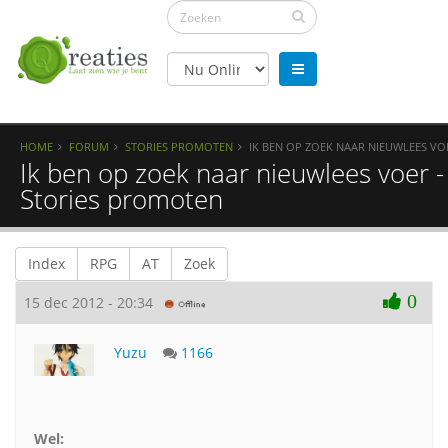
HOME
FORUM
STORIES PROMOTEN
IK BEN OP ZOEK NAAR NIEUWLEES VO
Ik ben op zoek naar nieuwlees voer -
Stories promoten
Index
RPG
AT
Zoek
0
15 dec 2012 - 20:34
Yuzu
1166
Wel: