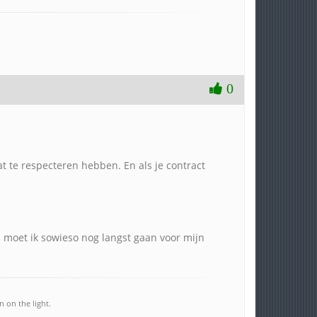
0
at te respecteren hebben. En als je contract
op moet ik sowieso nog langst gaan voor mijn
 on the light.