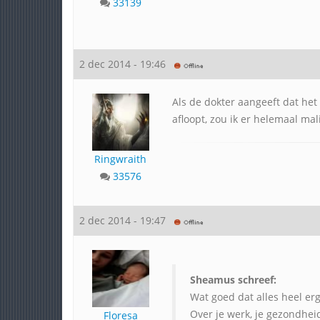
33139
2 dec 2014 - 19:46
Als de dokter aangeeft dat het 
afloopt, zou ik er helemaal ma
Ringwraith
33576
2 dec 2014 - 19:47
Sheamus schreef:
Wat goed dat alles heel er
Over je werk, je gezondheid
Floresa