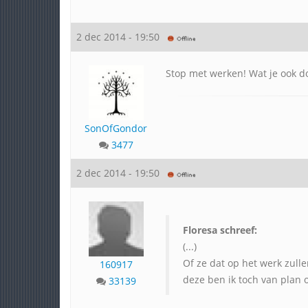
2 dec 2014 - 19:50
Stop met werken! Wat je ook do
SonOfGondor
3477
2 dec 2014 - 19:50
Floresa schreef:
(...)
Of ze dat op het werk zulle
160917
deze ben ik toch van plan 
33139