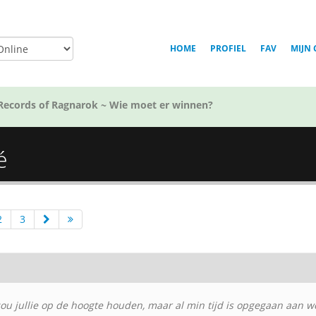
HOME
PROFIEL
FAV
MIJN 
Records of Ragnarok ~ Wie moet er winnen?
é
2
3
 zou jullie op de hoogte houden, maar al min tijd is opgegaan aan