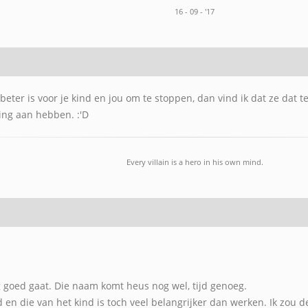
16 - 09 - '17
beter is voor je kind en jou om te stoppen, dan vind ik dat ze dat t
ling aan hebben. :'D
Every villain is a hero in his own mind.
g goed gaat. Die naam komt heus nog wel, tijd genoeg.
 en die van het kind is toch veel belangrijker dan werken. Ik zou d