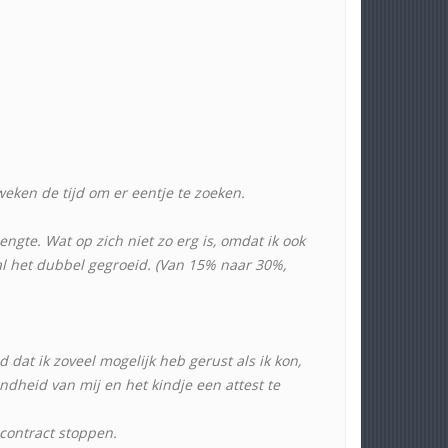
ken de tijd om er eentje te zoeken.
ngte. Wat op zich niet zo erg is, omdat ik ook
al het dubbel gegroeid. (Van 15% naar 30%,
dat ik zoveel mogelijk heb gerust als ik kon,
dheid van mij en het kindje een attest te
 contract stoppen.