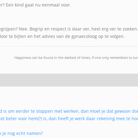
er? Een kind gaat nu eenmaal voor.
grijpen? Nee. Begrip en respect is daar ver, heel erg ver te zoeken
oor te bijten en het advies van de gynaecoloog op te volgen.
Happiness can be found in the darkest of times, if one only remembers to turn
ind is om eerder te stoppen met werken, dan moet je dat gewoon doen
het beter voor hem(?) is, dan heeft je werk daar rekening mee te h
ek je nog echt namen?