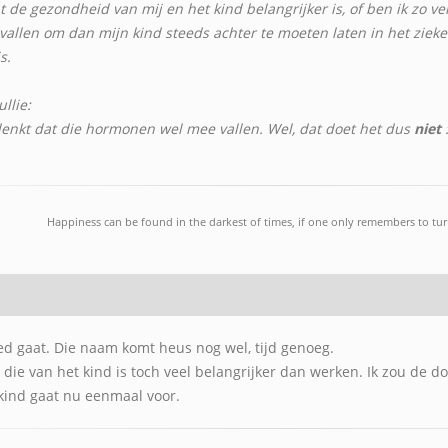
 de gezondheid van mij en het kind belangrijker is, of ben ik zo ve
evallen om dan mijn kind steeds achter te moeten laten in het zie
s.
llie:
 denkt dat die hormonen wel mee vallen. Wel, dat doet het dus
niet
:
Happiness can be found in the darkest of times, if one only remembers to turn
ed gaat. Die naam komt heus nog wel, tijd genoeg.
die van het kind is toch veel belangrijker dan werken. Ik zou de do
 kind gaat nu eenmaal voor.