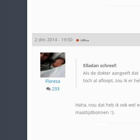
2 dec 2014 - 19:50
Elladan schreef:
Als de dokter aangeeft dat 
toch al afloopt, zou ik er 
Floresa
233
Haha, nou dat heb ik ook wel ee
maaltijdbonnen :').