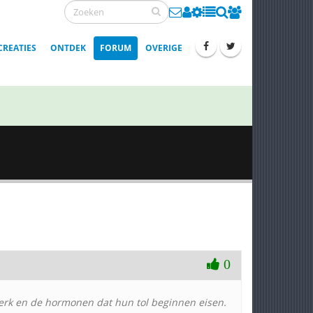
CREATIES
ONTDEK
FORUM
OVERIGE
0
 werk en de hormonen dat hun tol beginnen eisen.