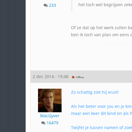
het toch wel begrijpen zek
233
Of ze dat op het werk zullen be
ben ik toch van plan om eens d
2 dec 2014 - 19:48
Zo schattig ziet hij eruit!
Als het beter voor jou en je k
maar een keer dit kind en als 
MacGyver
16479
Twijfel je tussen namen of zo