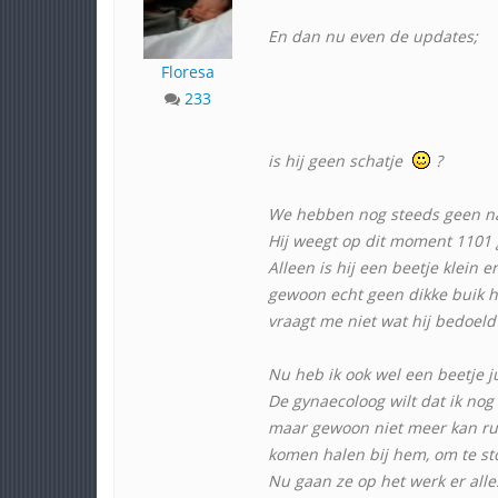
En dan nu even de updates;
Floresa
233
is hij geen schatje
?
We hebben nog steeds geen naa
Hij weegt op dit moment 1101 
Alleen is hij een beetje klein 
gewoon echt geen dikke buik h
vraagt me niet wat hij bedoeld
Nu heb ik ook wel een beetje ju
De gynaecoloog wilt dat ik nog
maar gewoon niet meer kan rus
komen halen bij hem, om te s
Nu gaan ze op het werk er alle