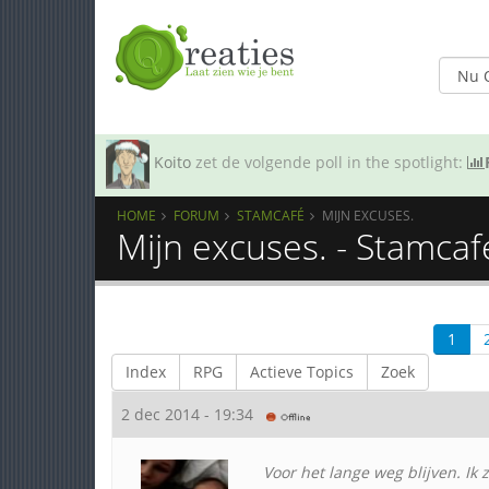
Koito
zet de volgende poll in the spotlight:
HOME
FORUM
STAMCAFÉ
MIJN EXCUSES.
Mijn excuses. - Stamcaf
1
Index
RPG
Actieve Topics
Zoek
2 dec 2014 - 19:34
Voor het lange weg blijven. Ik