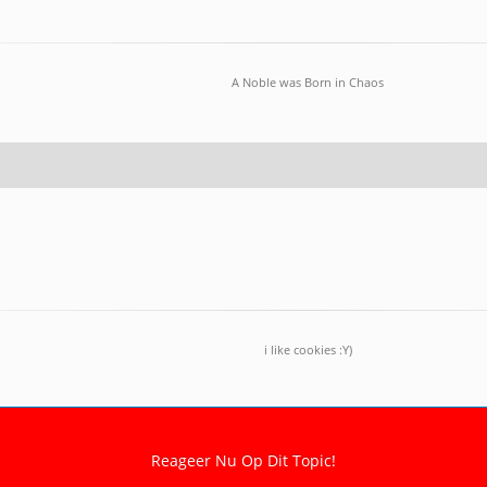
A Noble was Born in Chaos
i like cookies :Y)