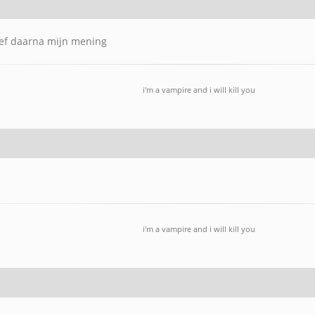
ef daarna mijn mening
i'm a vampire and i will kill you
i'm a vampire and i will kill you