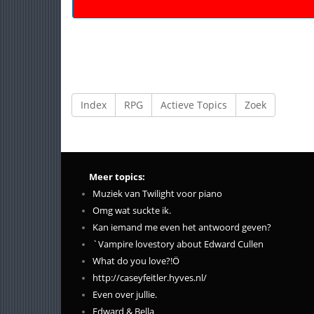
Index
RPG
Actieve Topics
Zoek
Meer topics:
Muziek van Twilight voor piano
Omg wat suckte ik.
Kan iemand me even het antwoord geven?
`Vampire lovestory about Edward Cullen
What do you love?!Ö
http://caseyfeitler.hyves.nl/
Even over jullie.
Edward & Bella