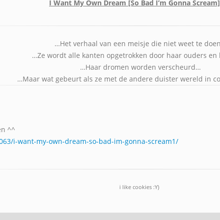
I Want My Own Dream [So Bad I’m Gonna Scream]
…Het verhaal van een meisje die niet weet te doe
…Ze wordt alle kanten opgetrokken door haar ouders en
…Haar dromen worden verscheurd…
…Maar wat gebeurt als ze met de andere duister wereld in c
en ^^
91063/i-want-my-own-dream-so-bad-im-gonna-scream1/
i like cookies :Y)