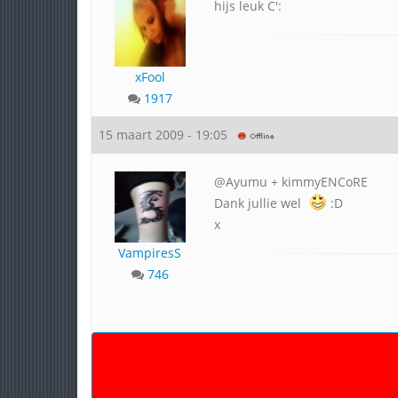
hijs leuk C':
xFool
1917
15 maart 2009 - 19:05
@Ayumu + kimmyENCoRE
Dank jullie wel
:D
x
VampiresS
746