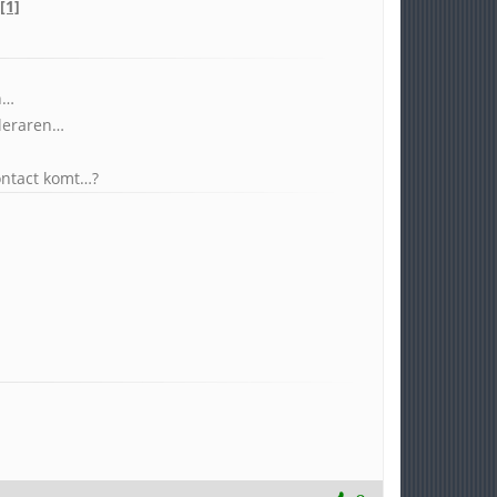
[1]
n…
 leraren…
ontact komt…?