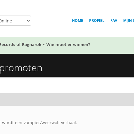
HOME
PROFIEL
FAV
MIJN 
Records of Ragnarok ~ Wie moet er winnen?
n promoten
at wordt een vampier/weerwolf verhaal.