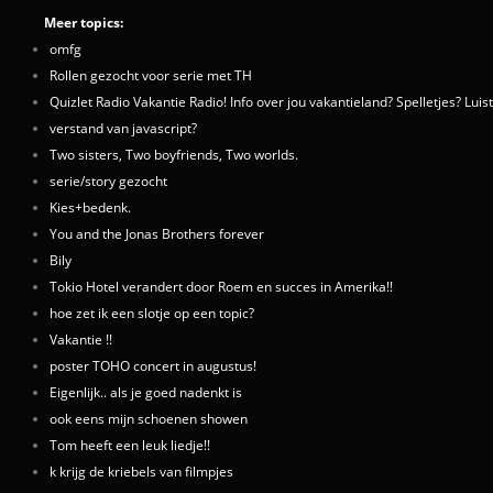
Meer topics:
omfg
Rollen gezocht voor serie met TH
Quizlet Radio Vakantie Radio! Info over jou vakantieland? Spelletjes? Luis
verstand van javascript?
Two sisters, Two boyfriends, Two worlds.
serie/story gezocht
Kies+bedenk.
You and the Jonas Brothers forever
Bily
Tokio Hotel verandert door Roem en succes in Amerika!!
hoe zet ik een slotje op een topic?
Vakantie !!
poster TOHO concert in augustus!
Eigenlijk.. als je goed nadenkt is
ook eens mijn schoenen showen
Tom heeft een leuk liedje!!
k krijg de kriebels van filmpjes