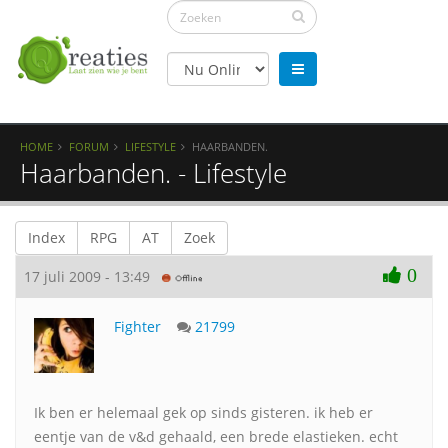
HOME
FORUM
LIFESTYLE
HAARBANDEN.
Haarbanden. - Lifestyle
Index
RPG
AT
Zoek
0
17 juli 2009 - 13:49
Fighter
21799
Ik ben er helemaal gek op sinds gisteren. ik heb er
eentje van de v&d gehaald, een brede elastieken. echt