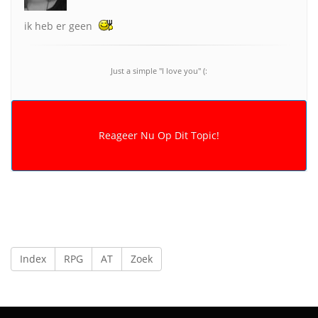
ik heb er geen
Just a simple "I love you" (:
Index
RPG
AT
Zoek