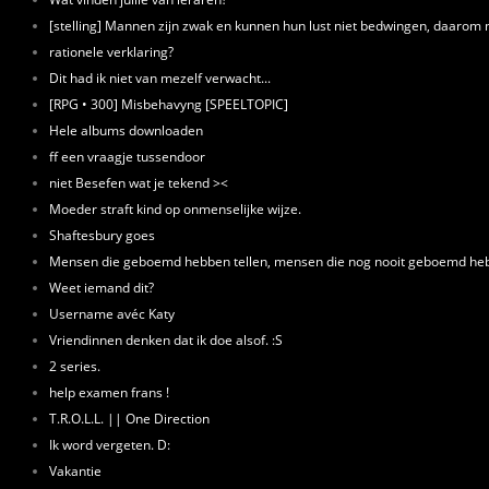
[stelling] Mannen zijn zwak en kunnen hun lust niet bedwingen, daaro
rationele verklaring?
Dit had ik niet van mezelf verwacht...
[RPG • 300] Misbehavyng [SPEELTOPIC]
Hele albums downloaden
ff een vraagje tussendoor
niet Besefen wat je tekend ><
Moeder straft kind op onmenselijke wijze.
Shaftesbury goes
Mensen die geboemd hebben tellen, mensen die nog nooit geboemd h
Weet iemand dit?
Username avéc Katy
Vriendinnen denken dat ik doe alsof. :S
2 series.
help examen frans !
T.R.O.L.L. || One Direction
Ik word vergeten. D:
Vakantie