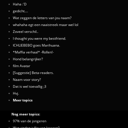
Haha :'D
gedicht....
Wat zeggen de letters van jou naam?
whahaha egt een naaistreek maar wel lol
Zoveel verschil..
I thought you were my bestfriend.
ICHLIEBEBO goes Marihuana.
*Maffia verhaal* -Rollen!-
Hond belangrijker?
film Avatar
[Suggestie] Beta-readers.
Naam voor story?
Dat is wel toevallig ;3
Hvj.
Meer topics
Nog meer topics:
97% van de jongeren
Wat vinden jullie van leraren?