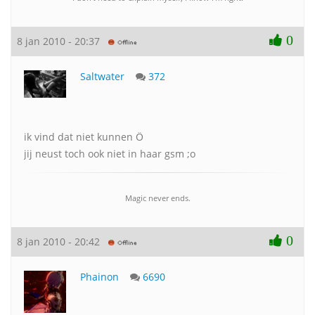
0
8 jan 2010 - 20:37
Saltwater
372
ik vind dat niet kunnen Ö
jij neust toch ook niet in haar gsm ;o
Magic never ends.
0
8 jan 2010 - 20:42
Phainon
6690