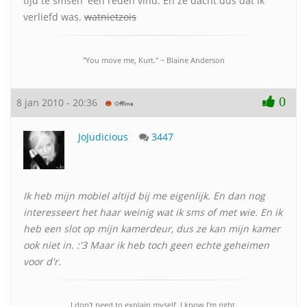
tijd te smsen' een reden vind. En ze dacht dus dat ik
verliefd was.
watnietzois
"You move me, Kurt." ~ Blaine Anderson
0
8 jan 2010 - 20:36
JoJudicious
3447
Ik heb mijn mobiel altijd bij me eigenlijk. En dan nog
interesseert het haar weinig wat ik sms of met wie. En ik
heb een slot op mijn kamerdeur, dus ze kan mijn kamer
ook niet in. :'3 Maar ik heb toch geen echte geheimen
voor d'r.
I don't need to explain myself, I know I'm right.