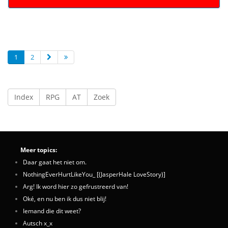
1
2
Index
RPG
AT
Zoek
Meer topics:
Daar gaat het niet om.
NothingEverHurtLikeYou_ [(JasperHale LoveStory)]
Arg! Ik word hier zo gefrustreerd van!
Oké, en nu ben ik dus niet blij!
Iemand die dit weet?
Autsch x_x