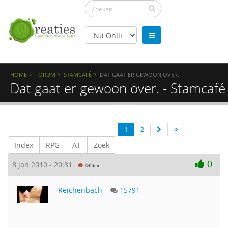
HOME
FORUM
STAMCAFÉ
DAT GAAT ER GEWOON OVER.
Dat gaat er gewoon over. - Stamcafé
1
2
Index
RPG
AT
Zoek
0
8 jan 2010 - 20:31
Reichenbach
15791