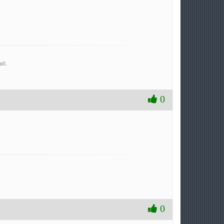
ll.
0
0