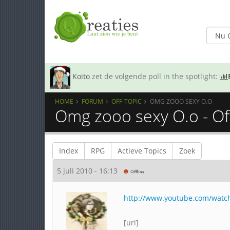
Koito
zet de volgende poll in the spotlight:
HOME
FORUM
OFF-TOPIC
OMG ZOOO SEXY O.O
Omg zooo sexy O.o - Of
Index
RPG
Actieve Topics
Zoek
5 juli 2010 - 16:13
http://www.youtube.com/watch
[url]