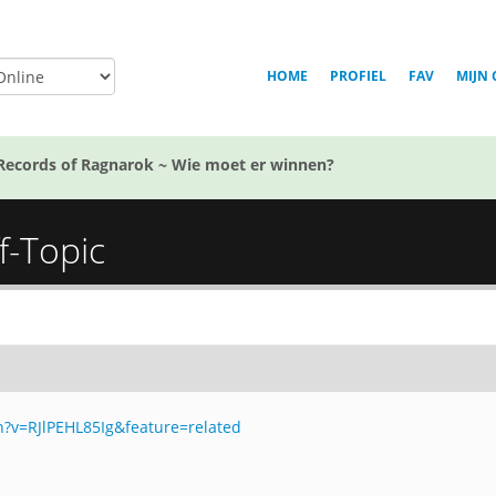
HOME
PROFIEL
FAV
MIJN 
Records of Ragnarok ~ Wie moet er winnen?
f-Topic
?v=RJlPEHL85Ig&feature=related