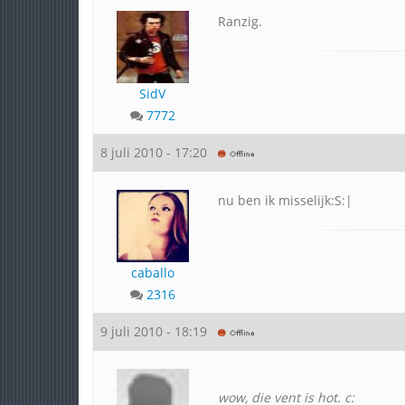
Ranzig.
SidV
7772
8 juli 2010 - 17:20
nu ben ik misselijk:S:|
caballo
2316
9 juli 2010 - 18:19
wow, die vent is hot. c: