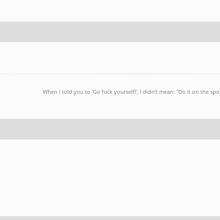
When I told you to 'Go fuck yourself!', I didn't mean: "Do it on the spot
.