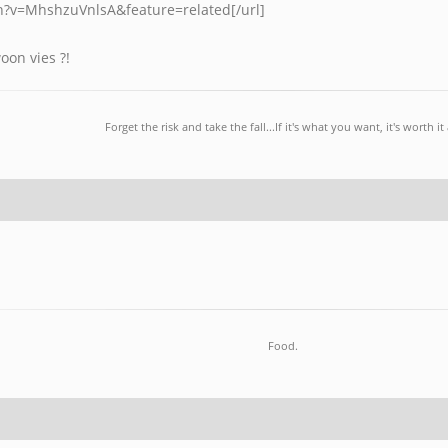
?v=MhshzuVnlsA&feature=related[/url]
woon vies ?!
Forget the risk and take the fall...If it's what you want, it's worth it a
Food.