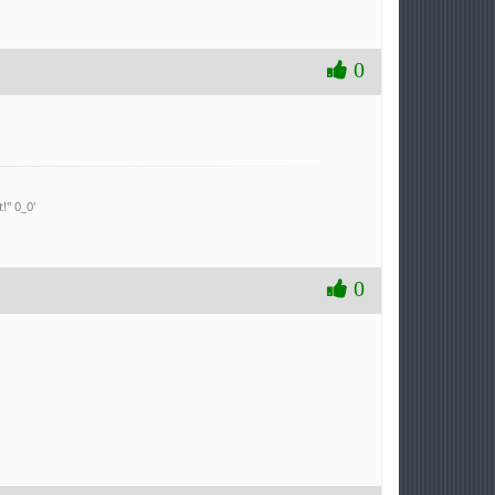
0
!" 0_0'
0