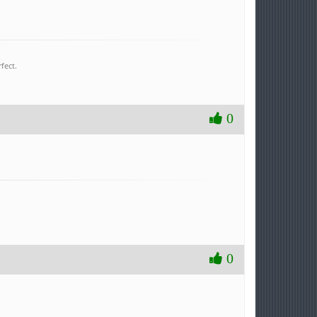
fect.
0
0