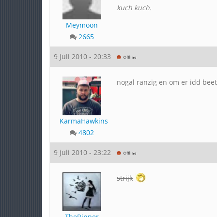
kuch kuch.
Meymoon
2665
9 juli 2010 - 20:33
nogal ranzig en om er idd beet
KarmaHawkins
4802
9 juli 2010 - 23:22
strijk
TheRipper