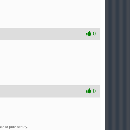
0
0
aze of pure beauty.