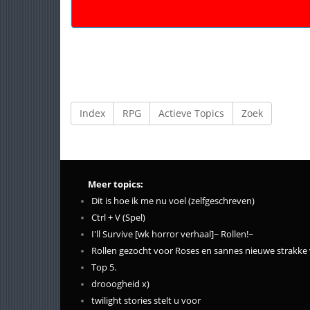
Index
RPG
Actieve Topics
Zoek
Meer topics:
Dit is hoe ik me nu voel (zelfgeschreven)
Ctrl + V (Spel)
I'll Survive [wk horror verhaal]~ Rollen!~
Rollen gezocht voor Roses en sannes nieuwe strakke 
Top 5.
drooogheid x)
twilight stories stelt u voor