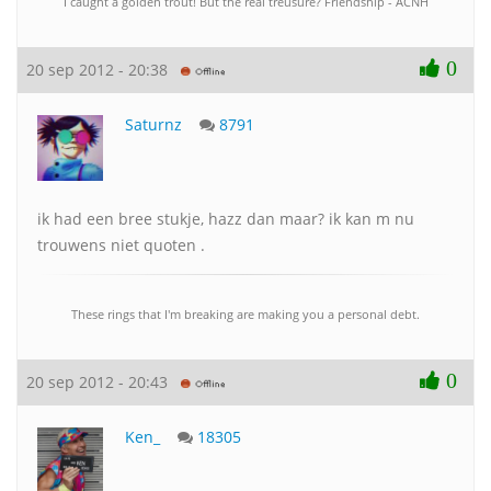
I caught a golden trout! But the real treusure? Friendship - ACNH
0
20 sep 2012 - 20:38
Saturnz
8791
ik had een bree stukje, hazz dan maar? ik kan m nu
trouwens niet quoten .
These rings that I'm breaking are making you a personal debt.
0
20 sep 2012 - 20:43
Ken_
18305