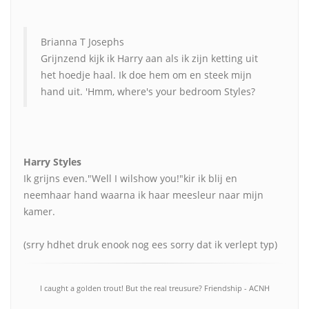
Brianna T Josephs
Grijnzend kijk ik Harry aan als ik zijn ketting uit
het hoedje haal. Ik doe hem om en steek mijn
hand uit. 'Hmm, where's your bedroom Styles?
Harry Styles
Ik grijns even."Well I wilshow you!"kir ik blij en
neemhaar hand waarna ik haar meesleur naar mijn
kamer.
(srry hdhet druk enook nog ees sorry dat ik verlept typ)
I caught a golden trout! But the real treusure? Friendship - ACNH