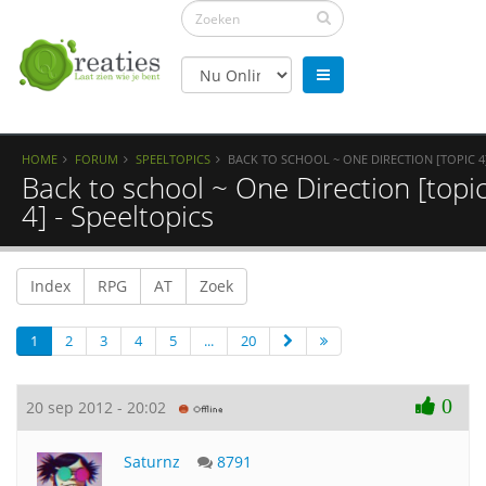
HOME
FORUM
SPEELTOPICS
BACK TO SCHOOL ~ ONE DIRECTION [TOPIC 4
Back to school ~ One Direction [topi
4] - Speeltopics
Index
RPG
AT
Zoek
1
2
3
4
5
...
20
0
20 sep 2012 - 20:02
Saturnz
8791