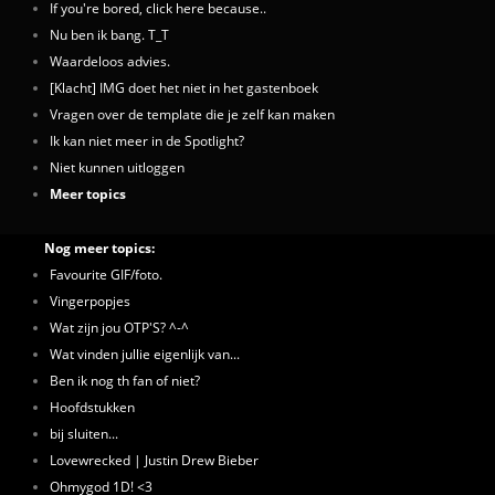
If you're bored, click here because..
Nu ben ik bang. T_T
Waardeloos advies.
[Klacht] IMG doet het niet in het gastenboek
Vragen over de template die je zelf kan maken
Ik kan niet meer in de Spotlight?
Niet kunnen uitloggen
Meer topics
Nog meer topics:
Favourite GIF/foto.
Vingerpopjes
Wat zijn jou OTP'S? ^-^
Wat vinden jullie eigenlijk van...
Ben ik nog th fan of niet?
Hoofdstukken
bij sluiten...
Lovewrecked | Justin Drew Bieber
Ohmygod 1D! <3