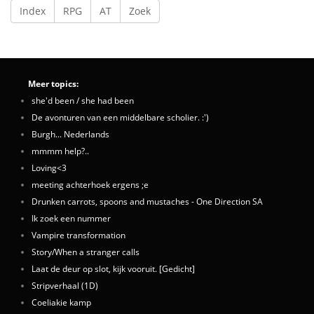
Index
RPG
AT
Zoek
Meer topics:
she'd been / she had been
De avonturen van een middelbare scholier. :')
Burgh... Nederlands
mmmm help?..
Loving<3
meeting achterhoek ergens ;e
Drunken carrots, spoons and mustaches - One Direction SA
Ik zoek een nummer
Vampire transformation
Story/When a stranger calls
Laat de deur op slot, kijk vooruit. [Gedicht]
Stripverhaal (1D)
Coeliakie kamp