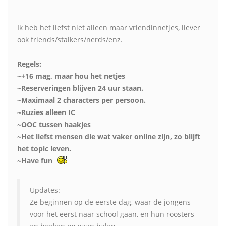
Ik heb het liefst niet alleen maar vriendinnetjes, liever
ook friends/stalkers/nerds/enz.
Regels:
~+16 mag, maar hou het netjes
~Reserveringen blijven 24 uur staan.
~Maximaal 2 characters per persoon.
~Ruzies alleen IC
~OOC tussen haakjes
~Het liefst mensen die wat vaker online zijn, zo blijft
het topic leven.
~Have fun
Updates:
Ze beginnen op de eerste dag, waar de jongens
voor het eerst naar school gaan, en hun roosters