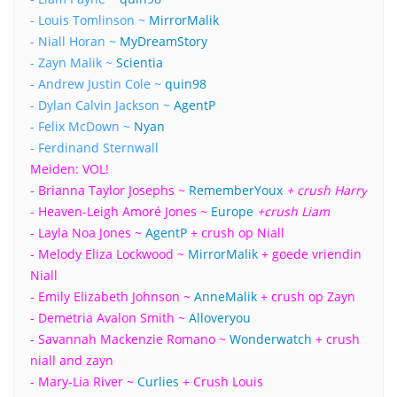
- Louis Tomlinson ~
MirrorMalik
- Niall Horan ~
MyDreamStory
- Zayn Malik ~
Scientia
- Andrew Justin Cole ~
quin98
- Dylan Calvin Jackson ~
AgentP
- Felix McDown ~
Nyan
- Ferdinand Sternwall
Meiden: VOL!
- Brianna Taylor Josephs ~
RememberYoux
+ crush Harry
- Heaven-Leigh Amoré Jones ~
Europe
+crush Liam
- Layla Noa Jones ~
AgentP
+ crush op Niall
- Melody Eliza Lockwood ~
MirrorMalik
+ goede vriendin
Niall
- Emily Elizabeth Johnson ~
AnneMalik
+ crush op Zayn
- Demetria Avalon Smith ~
Alloveryou
- Savannah Mackenzie Romano ~
Wonderwatch
+ crush
niall and zayn
- Mary-Lia River ~
Curlies
+ Crush Louis