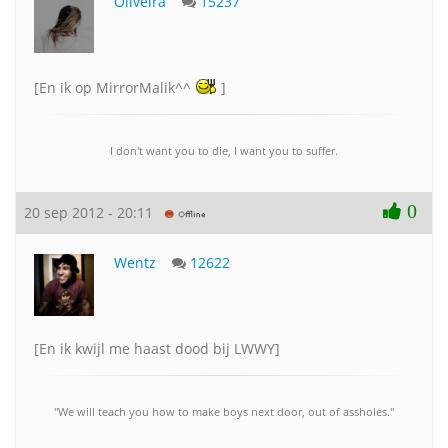
Oliveira
15237
[En ik op MirrorMalik^^
]
I don't want you to die, I want you to suffer.
0
20 sep 2012 - 20:11
Wentz
12622
[En ik kwijl me haast dood bij LWWY]
"We will teach you how to make boys next door, out of assholes."