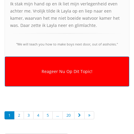
Ik stak mijn hand op en ik liet mijn verlegenheid even
achter me. Vrolijk tilde ik Layla op en liep naar een
kamer, waarvan het me niet boeide watvoor kamer het
was. Daar zette ik Layla neer en glimlachte.
"We will teach you how to make boys next door, out of assholes."
1
2
3
4
5
...
20