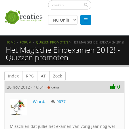
HOME
FORUM
QUIZZEN PROMOTEN
HET MAGISCHE EINDEXAMEN 2012!
Het Magische Eindexamen 2012! -
Quizzen promoten
Index
RPG
AT
Zoek
0
20 nov 2012 - 16:51
Wiarda
9677
Misschien dat jullie het examen van vorig jaar nog wel