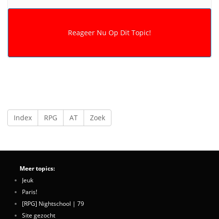
Index
RPG
AT
Zoek
Meer topics:
Jeuk
Paris!
[RPG] Nightschool | 79
Site gezocht