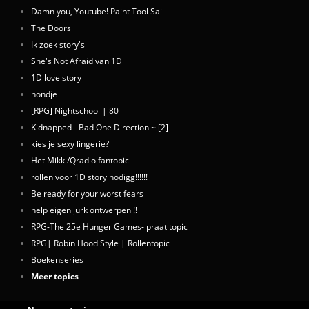
Damn you, Youtube! Paint Tool Sai
The Doors
Ik zoek story's
She's Not Afraid van 1D
1D love story
hondje
[RPG] Nightschool | 80
Kidnapped - Bad One Direction ~ [2]
kies je sexy lingerie?
Het Mikki/Qradio fantopic
rollen voor 1D story nodigg!!!!!!
Be ready for your worst fears
help eigen jurk ontwerpen !!
RPG-The 25e Hunger Games- praat topic
RPG| Robin Hood Style | Rollentopic
Boekenseries
Meer topics