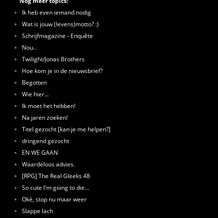
Nog meer topics:
Ik heb even iemand nodig
Wat is jouw (levens)motto? :)
Schrijfmagazine - Enquête
Nou..
Twilight/Jonas Brothers
Hoe kom je in de nieuwsbrief?
Begotten
Wie hier...
Ik moet het hebben!
Na jaren zoeken!
Titel gezocht [kan je me helpen?]
dringend gezocht
EN WE GAAN
Waardeloos advies.
[RPG] The Real Gleeks 48
So cute I'm going to die...
Oké, stop nu maar weer
Slappe lach