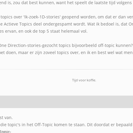
end is, zou dat best kunnen, want het speelt de laatste tijd volgens 
 topics over 'Ik-zoek-1D-stories' geopend worden, om dat er dan v
hele Actieve Topics deel ondergespamt wordt. Wat ik bedoel is, dat 
ies ervan, en ook de top 5 staat helemaal vol.
ne Direction-stories-gezocht topics bijvoorbeeld off-topic kunnen? Ik
t doen, maar er zijn zoveel topics over, en ik en best wel wat me
Tijd voor koffie.
st van.
 die topic's in het Off-Topic komen te staan. Dit doordat er bepaald
Topic.