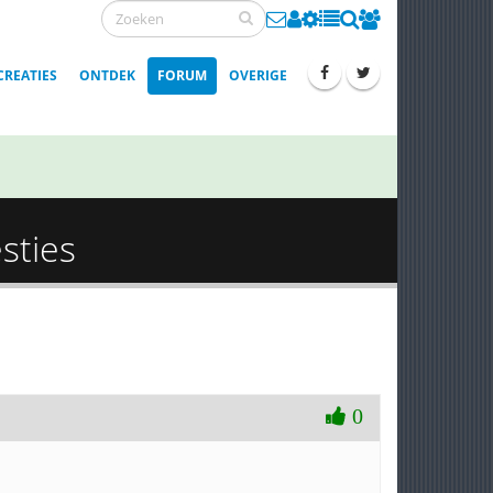
CREATIES
ONTDEK
FORUM
OVERIGE
sties
0