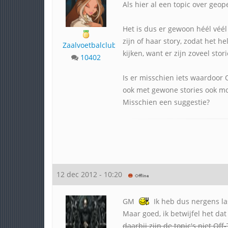
Als hier al een topic over geop
Het is dus er gewoon héél véél
zijn of haar story, zodat het 
Zaalvoetbalclub
kijken, want er zijn zoveel stor
10402
Is er misschien iets waardoor O
ook met gewone stories ook moe
Misschien een suggestie?
12 dec 2012 - 10:20
GM
Ik heb dus nergens la
Maar goed, ik betwijfel het dat
daarbij zijn de topic's niet Off-