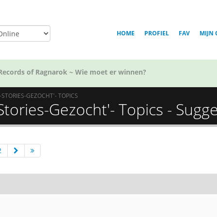
HOME
PROFIEL
FAV
MIJN 
Voor welk team in Golden Kamuy ben jij?
D-STORIES-GEZOCHT'- TOPICS
Stories-Gezocht'- Topics - Sugge
2