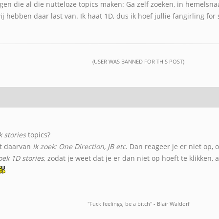
gen die al die nutteloze topics maken: Ga zelf zoeken, in hemelsna
j hebben daar last van. Ik haat 1D, dus ik hoef jullie fangirling for
(USER WAS BANNED FOR THIS POST)
k stories
topics?
st daarvan
Ik zoek: One Direction, JB etc
. Dan reageer je er niet op, 
oek 1D stories
, zodat je weet dat je er dan niet op hoeft te klikken,
"Fuck feelings, be a bitch" - Blair Waldorf