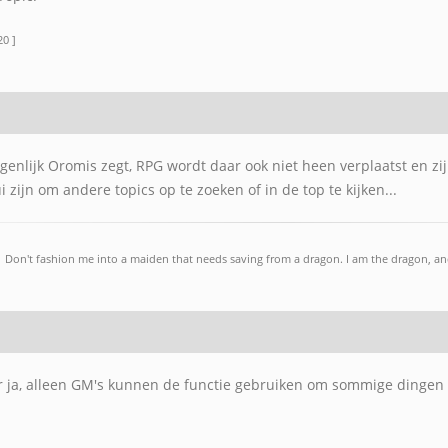
20 ]
genlijk Oromis zegt, RPG wordt daar ook niet heen verplaatst en zijn
zijn om andere topics op te zoeken of in de top te kijken...
Don't fashion me into a maiden that needs saving from a dragon. I am the dragon, and
 ja, alleen GM's kunnen de functie gebruiken om sommige dingen nie