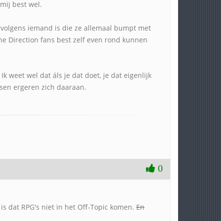
mij best wel.
ervolgens iemand is die ze allemaal bumpt met
One Direction fans best zelf even rond kunnen
 weet wel dat áls je dat doet, je dat eigenlijk
nsen ergeren zich daaraan.
0
 is dat RPG's niet in het Off-Topic komen.
En