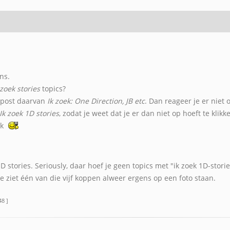
ns.
 zoek stories
topics?
inpost daarvan
Ik zoek: One Direction, JB etc
. Dan reageer je er niet 
Ik zoek 1D stories
, zodat je weet dat je er dan niet op hoeft te klik
ok
D stories. Seriously, daar hoef je geen topics met "ik zoek 1D-stor
e ziet één van die vijf koppen alweer ergens op een foto staan.
48 ]