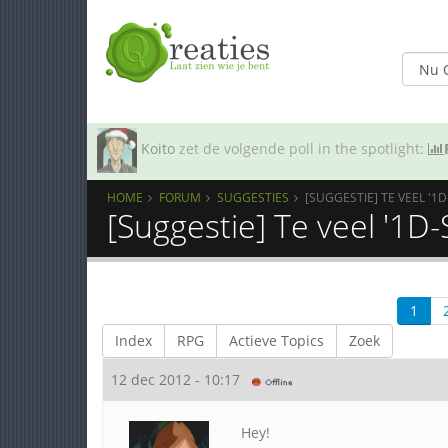
Koito
zet de volgende poll in the spotlight:
HOME
FORUM
SUGGESTIES
[SUGGESTIE] TE VEEL '1
[Suggestie] Te veel '1D-
1
Index
RPG
Actieve Topics
Zoek
12 dec 2012 - 10:17
Hey!