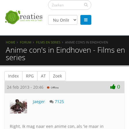
HOME
FORUM
FILMS EN SERIES
ANIME CON'S IN EINDHOVEN
Anime con's in Eindhoven - Films en
series
Index
RPG
AT
Zoek
0
24 feb 2013 - 20:46
Jaeger
7125
Right. Ik mag naar een anime con, als 'ie maar in