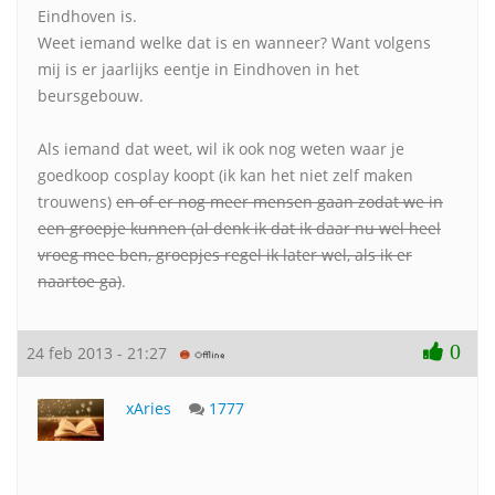
Eindhoven is.
Weet iemand welke dat is en wanneer? Want volgens
mij is er jaarlijks eentje in Eindhoven in het
beursgebouw.
Als iemand dat weet, wil ik ook nog weten waar je
goedkoop cosplay koopt (ik kan het niet zelf maken
trouwens)
en of er nog meer mensen gaan zodat we in
een groepje kunnen (al denk ik dat ik daar nu wel heel
vroeg mee ben, groepjes regel ik later wel, als ik er
naartoe ga)
.
0
24 feb 2013 - 21:27
xAries
1777