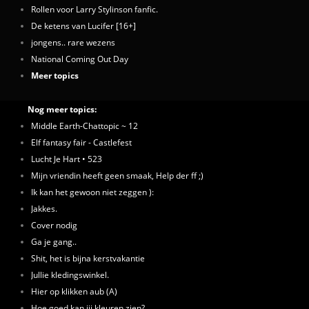
Rollen voor Larry Stylinson fanfic.
De ketens van Lucifer [16+]
jongens.. rare wezens
National Coming Out Day
Meer topics
Nog meer topics:
Middle Earth-Chattopic ~ 12
Elf fantasy fair - Castlefest
Lucht Je Hart • 523
Mijn vriendin heeft geen smaak, Help der ff ;)
Ik kan het gewoon niet zeggen ):
Jakkes.
Cover nodig
Ga je gang..
Shit, het is bijna kerstvakantie
Jullie kledingswinkel.
Hier op klikken aub (A)
Hoe goed kan jij kleuren zien?