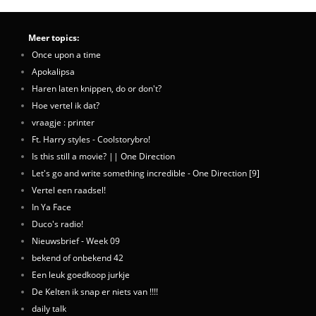
Meer topics:
Once upon a time
Apokalipsa
Haren laten knippen, do or don't?
Hoe vertel ik dat?
vraagje : printer
Ft. Harry styles - Coolstorybro!
Is this still a movie? || One Direction
Let's go and write something incredible - One Direction [9]
Vertel een raadsel!
In Ya Face
Duco's radio!
Nieuwsbrief - Week 09
bekend of onbekend 42
Een leuk goedkoop jurkje
De Kelten ik snap er niets van !!!!
daily talk