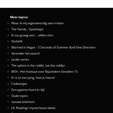
Meer topics:
Waar ik mij tegenwoordig aan irriteer.
The Family - Speeltopic
Ik zou graag een ... willen zien.
Verliefd
Married in Vegas - 5 Seconds of Summer &nd One Direction
Verander het woord
Leuke series
The sphinx is the riddle, not the riddler
MSV - Het Instituut voor Bijzondere Gevallen 15
Er is er een jarig, hoera, hoera!
Cadeautjes
Een pyjama hoort er bij!
Oude topics
nieuwe telefoon!
J.K. Rowlings mysterieuze tweet.