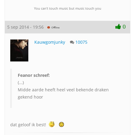
You can't touch music but music touch you
0
5 sep 2014 - 19:56
Kauwgomjunky
10075
Feanor schreef:
(...)
Midde aarde heeft heel veel bekende draken
gekend hoor
dat geloof ik best!