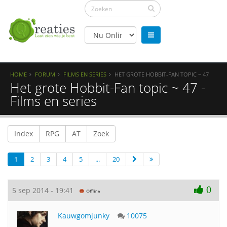
HOME
FORUM
FILMS EN SERIES
HET GROTE HOBBIT-FAN TOPIC ~ 47
Het grote Hobbit-Fan topic ~ 47 -
Films en series
Index
RPG
AT
Zoek
1
2
3
4
5
...
20
0
5 sep 2014 - 19:41
Kauwgomjunky
10075