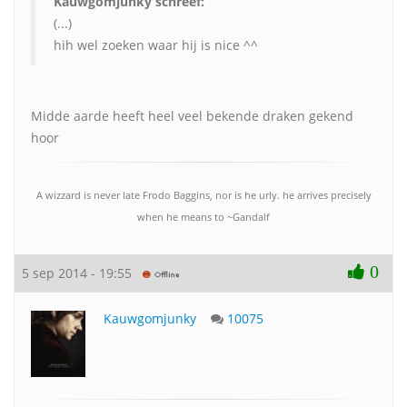
Kauwgomjunky schreef:
(...)
hih wel zoeken waar hij is nice ^^
Midde aarde heeft heel veel bekende draken gekend
hoor
A wizzard is never late Frodo Baggins, nor is he urly. he arrives precisely
when he means to ~Gandalf
0
5 sep 2014 - 19:55
Kauwgomjunky
10075