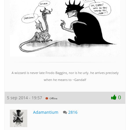
A wizzard is never late Frodo Baggins, nor is he urly. he arrives precisely
when he means to ~Gandalf
0
5 sep 2014 - 19:57
Adamantium
2816