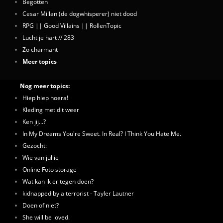
Begotten
Cesar Millan (de dogwhisperer) niet dood
RPG || Good Villains || RollenTopic
Lucht je hart // 283
Zo charmant
Meer topics
Nog meer topics:
Hiep hiep hoera!
Kleding met dit weer
Ken jij...?
In My Dreams You're Sweet. In Real? I Think You Hate Me.
Gezocht:
Wie van jullie
Online Foto storage
Wat kan ik er tegen doen?
kidnapped by a terrorist - Tayler Lautner
Doen of niet?
She will be loved.