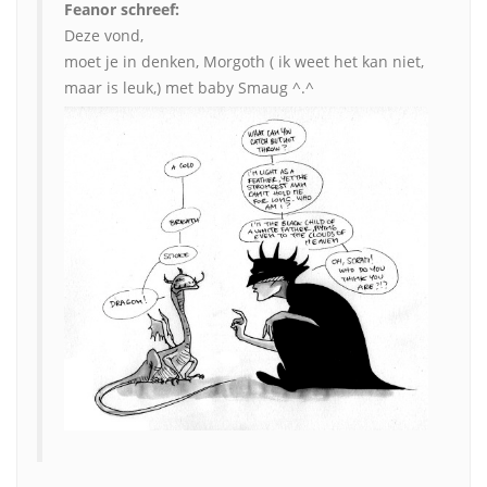
Feanor schreef:
Deze vond,
moet je in denken, Morgoth ( ik weet het kan niet,
maar is leuk,) met baby Smaug ^.^