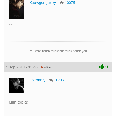
Kauwgomjunky
10075
^^
You can't touch music but music touch you
0
5 sep 2014 - 19:46
Solemnly
10817
Mijn topics