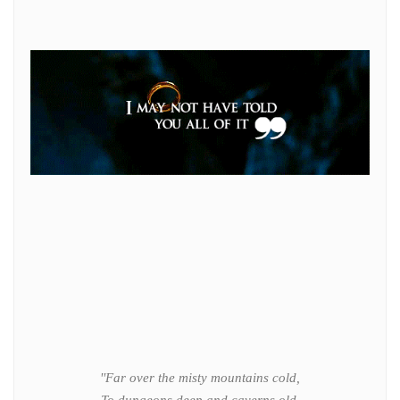
''Far over the misty mountains cold,
To dungeons deep and caverns old,