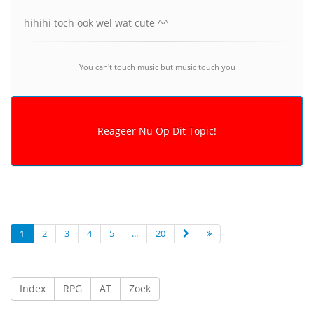
hihihi toch ook wel wat cute ^^
You can't touch music but music touch you
1
2
3
4
5
...
20
Index
RPG
AT
Zoek