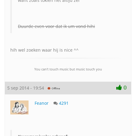
want zoals tokien het altijd zei
Duurde even voor dat ik um vond hihi
hih wel zoeken waar hij is nice ^^
You can't touch music but music touch you
0
5 sep 2014 - 19:54
Feanor
4291