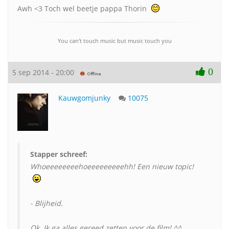
Awh <3 Toch wel beetje pappa Thorin
You can't touch music but music touch you
0
5 sep 2014 - 20:00
Kauwgomjunky
10075
Stapper schreef:
Whoeeeeeeeehoeeeeeeeeehh! Een nieuw topic!
- Blijheid.
Ok. Ik ga alles gereed zetten voor de film! ^^