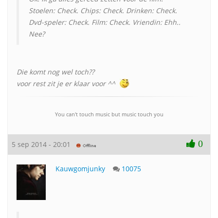
Stoelen: Check. Chips: Check. Drinken: Check.
Dvd-speler: Check. Film: Check. Vriendin: Ehh..
Nee?
Die komt nog wel toch??
voor rest zit je er klaar voor ^^
You can't touch music but music touch you
0
5 sep 2014 - 20:01
Kauwgomjunky
10075