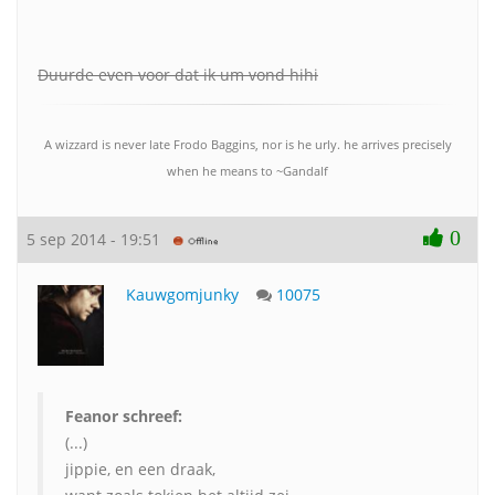
Duurde even voor dat ik um vond hihi
A wizzard is never late Frodo Baggins, nor is he urly. he arrives precisely
when he means to ~Gandalf
0
5 sep 2014 - 19:51
Kauwgomjunky
10075
Feanor schreef:
(...)
jippie, en een draak,