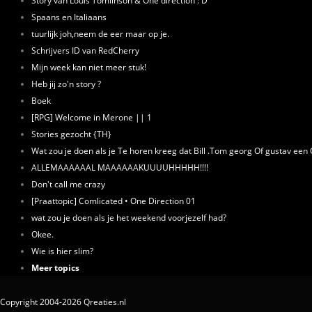
Story van Louis Tomlinson & One direction :'D
Spaans en Italiaans
tuurlijk joh,neem de eer maar op je.
Schrijvers ID van RedCherry
Mijn week kan niet meer stuk!
Heb jij zo'n story ?
Boek
[RPG] Welcome in Merone || 1
Stories gezocht {TH}
Wat zou je doen als je Te horen kreeg dat Bill .Tom georg Of gustav een 
ALLEMAAAAAAL MAAAAAAKUUUUHHHHH!!!!
Don't call me crazy
[Praattopic] Comlicated • One Direction 01
wat zou je doen als je het weekend voorjezelf had?
Okee.
Wie is hier slim?
Meer topics
Copyright 2004-2026 Qreaties.nl