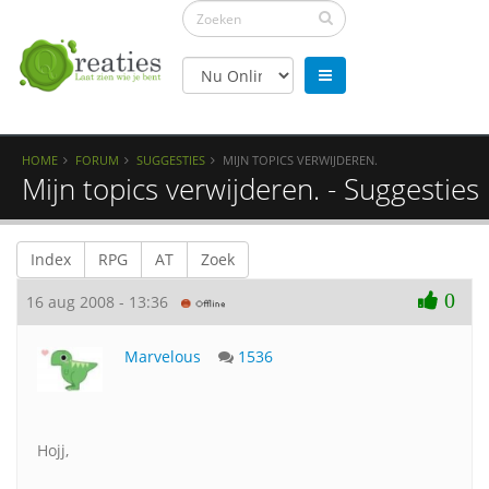
HOME
FORUM
SUGGESTIES
MIJN TOPICS VERWIJDEREN.
Mijn topics verwijderen. - Suggesties
Index
RPG
AT
Zoek
0
16 aug 2008 - 13:36
Marvelous
1536
Hojj,