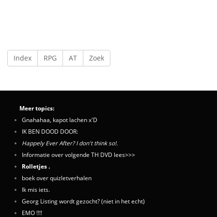
Index
RPG
AT
Zoek
Meer topics:
Gnahahaa, kapot lachen x'D
IK BEN DOOD DOOR:
Happely Ever After? I don't think so!.
Informatie over volgende TH DVD lees>>>
Rolletjes .
boek over quizletverhalen
Ik mis iets.
Georg Listing wordt gezocht? (niet in het echt)
EMO !!!!