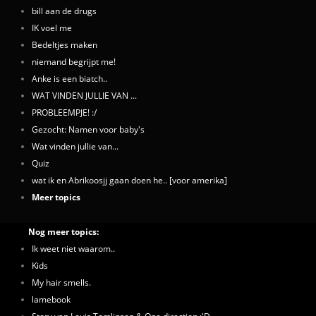
bill aan de drugs
IK voel me
Bedeltjes maken
niemand begrijpt me!
Anke is een biatch..
WAT VINDEN JULLIE VAN ...
PROBLEEMPJE! :/
Gezocht: Namen voor baby's
Wat vinden jullie van...
Quiz
wat ik en Abrikoosjj gaan doen he.. [voor amerika]
Meer topics
Nog meer topics:
Ik weet niet waarom..
Kids
My hair smells.
lamebook